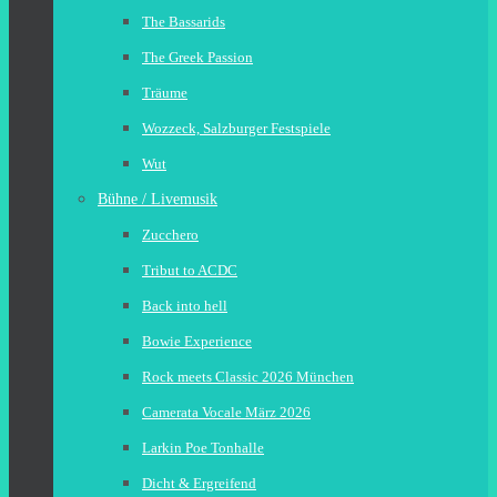
The Bassarids
The Greek Passion
Träume
Wozzeck, Salzburger Festspiele
Wut
Bühne / Livemusik
Zucchero
Tribut to ACDC
Back into hell
Bowie Experience
Rock meets Classic 2026 München
Camerata Vocale März 2026
Larkin Poe Tonhalle
Dicht & Ergreifend