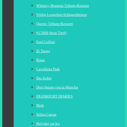
Whitney Houston Tribute-Konzert
Völlig Losgelöst-Schlagerfürsten
Queen- Tribute-Konzert
#17608 (kein Titel)
Feel Collins
El Tango
Bussi
Cavalluna Park
Die Zofen
Don Quinte von la Mancha
FRANKFURT DIARIES
Hiob
Julius Caesar
Holyday on Ice