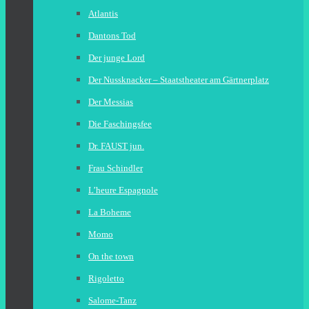
Atlantis
Dantons Tod
Der junge Lord
Der Nussknacker – Staatstheater am Gärtnerplatz
Der Messias
Die Faschingsfee
Dr. FAUST jun.
Frau Schindler
L’heure Espagnole
La Boheme
Momo
On the town
Rigoletto
Salome-Tanz