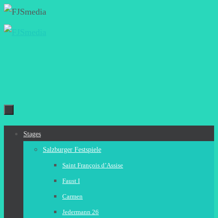
Zum
Inhalt
springen
Zum
Stages
Inhalt
Salzburger Festspiele
springen
Saint François d’Assise
Faust I
Carmen
Jedermann 26