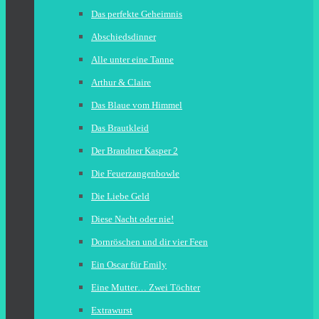
Das perfekte Geheimnis
Abschiedsdinner
Alle unter eine Tanne
Arthur & Claire
Das Blaue vom Himmel
Das Brautkleid
Der Brandner Kasper 2
Die Feuerzangenbowle
Die Liebe Geld
Diese Nacht oder nie!
Dornröschen und dir vier Feen
Ein Oscar für Emily
Eine Mutter… Zwei Töchter
Extrawurst