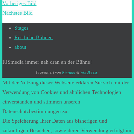
Vorheriges Bild
Nächstes Bild
Stages
Restliche Bühnen
about
FJSmedia immer nah dran an der Bühne!
Präsentiert von
Nirvana
&
WordPress.
Mit der Nutzung dieser Webseite erklären Sie sich mit der
Verwendung von Cookies und ähnlichen Technologien
einverstanden und stimmen unseren
Datenschutzbestimmungen zu.
Die Speicherung Ihrer Daten aus bisherigen und
zukünftigen Besuchen, sowie deren Verwendung erfolgt im