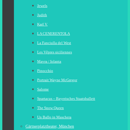
Jewels
Judith
Karl V.
LA CENERENTOLA
La Fanciulla del West
Les Vêpres siciliennes
Mavra / Iolanta
Pinocchio
Portrait Wayne McGregor
Salome
Spartacus – Bayerisches Staatsballett
The Snow Queen
Un Ballo in Maschera
Gärtnerplatztheater, München