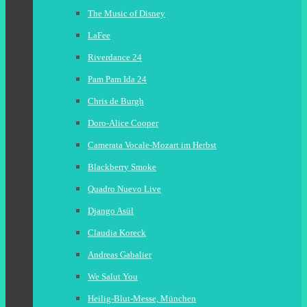
The Music of Disney
LaFee
Riverdance 24
Pam Pam Ida 24
Chris de Burgh
Doro-Alice Cooper
Camerata Vocale-Mozart im Herbst
Blackberry Smoke
Quadro Nuevo Live
Django Asül
Claudia Koreck
Andreas Gabalier
We Salut You
Heilig-Blut-Messe, München