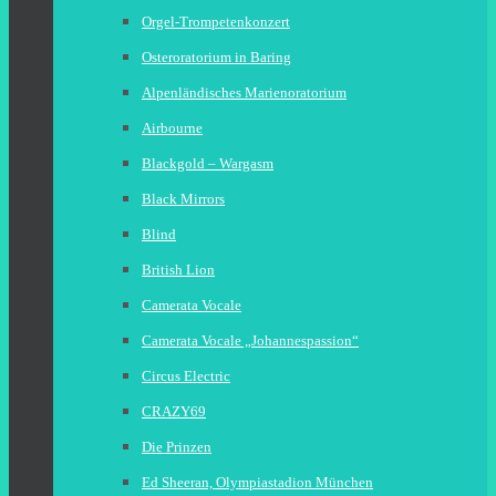
Orgel-Trompetenkonzert
Osteroratorium in Baring
Alpenländisches Marienoratorium
Airbourne
Blackgold – Wargasm
Black Mirrors
Blind
British Lion
Camerata Vocale
Camerata Vocale „Johannespassion“
Circus Electric
CRAZY69
Die Prinzen
Ed Sheeran, Olympiastadion München