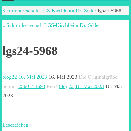
Start
Schirmherrschaft LGS-Kirchheim Dr. Söder
lgs24-5968
« Schirmherrschaft LGS-Kirchheim Dr. Söder
lgs24-5968
blog22
16. Mai 2023
16. Mai 2023
Die Originalgröße
beträgt
2560 × 1693
Pixel
blog22
16. Mai 2023
16. Mai
2023
Lesezeichen
.