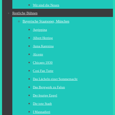
Wir sind die Neuen
Restliche Bühnen
Bayerische Staatsoper, München
Agrippina
Albert Herring
Anna Karenina
Alceste
Chicago 1930
Cosi Fan Tutte
Das Lächeln einer Sommernacht
Das Bergwerk zu Falun
Der feurige Engel
Die tote Stadt
I Masnadieri