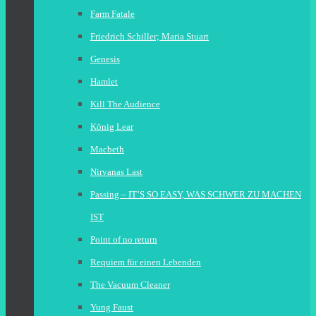
Farm Fatale
Friedrich Schiller; Maria Stuart
Genesis
Hamlet
Kill The Audience
König Lear
Macbeth
Nirvanas Last
Passing – IT’S SO EASY, WAS SCHWER ZU MACHEN
IST
Point of no return
Requiem für einen Lebenden
The Vacuum Cleaner
Yung Faust