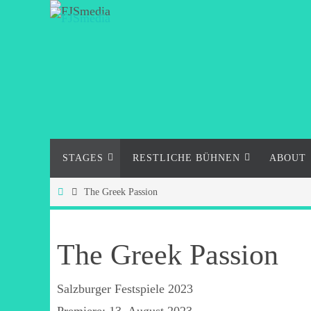
Zum
Inhalt
springen
Zum
STAGES
RESTLICHE BÜHNEN
ABOUT
Inhalt
springen
Start
The Greek Passion
The Greek Passion
Salzburger Festspiele 2023