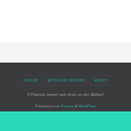
STAGES
RESTLICHE BÜHNEN
ABOUT
FJSmedia immer nah dran an der Bühne!
Präsentiert von
Nirvana
&
WordPress.