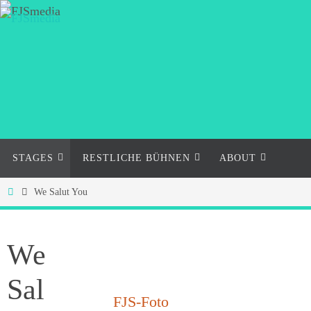
Zum
Inhalt
springen
Zum
STAGES
RESTLICHE BÜHNEN
ABOUT
Inhalt
springen
Start
We Salut You
We
Sal
FJS-Foto