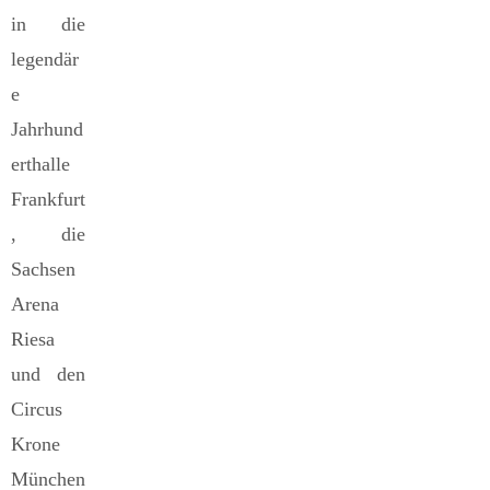
in die
legendär
e
Jahrhund
erthalle
Frankfurt
, die
Sachsen
Arena
Riesa
und den
Circus
Krone
München