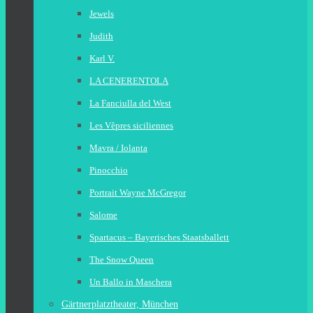
Jewels
Judith
Karl V.
LA CENERENTOLA
La Fanciulla del West
Les Vêpres siciliennes
Mavra / Iolanta
Pinocchio
Portrait Wayne McGregor
Salome
Spartacus – Bayerisches Staatsballett
The Snow Queen
Un Ballo in Maschera
Gärtnerplatztheater, München