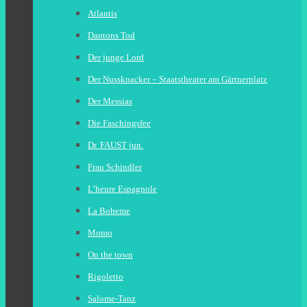
Atlantis
Dantons Tod
Der junge Lord
Der Nussknacker – Staatstheater am Gärtnerplatz
Der Messias
Die Faschingsfee
Dr. FAUST jun.
Frau Schindler
L’heure Espagnole
La Boheme
Momo
On the town
Rigoletto
Salome-Tanz