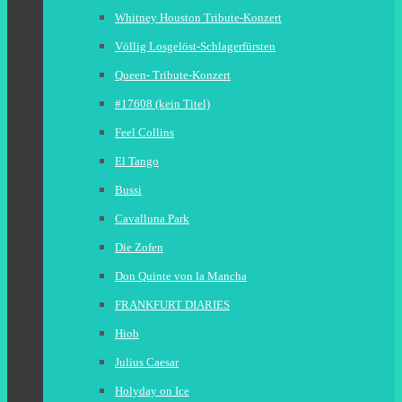
Whitney Houston Tribute-Konzert
Völlig Losgelöst-Schlagerfürsten
Queen- Tribute-Konzert
#17608 (kein Titel)
Feel Collins
El Tango
Bussi
Cavalluna Park
Die Zofen
Don Quinte von la Mancha
FRANKFURT DIARIES
Hiob
Julius Caesar
Holyday on Ice