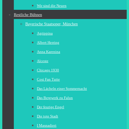
Wir sind die Neuen
Restliche Bühnen
Bayerische Staatsoper, München
Agrippina
Albert Herring
Anna Karenina
Alceste
Chicago 1930
Cosi Fan Tutte
Das Lächeln einer Sommernacht
Das Bergwerk zu Falun
Der feurige Engel
Die tote Stadt
I Masnadieri