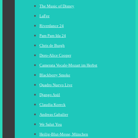
The Music of Disney
LaFee
Riverdance 24
Pam Pam Ida 24
Chris de Burgh
Doro-Alice Cooper
Camerata Vocale-Mozart im Herbst
Blackberry Smoke
Quadro Nuevo Live
Django Asül
Claudia Koreck
Andreas Gabalier
We Salut You
Heilig-Blut-Messe, München