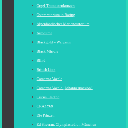
Orgel-Trompetenkonzert
Osteroratorium in Baring
Alpenländisches Marienoratorium
Airbourne
Blackgold – Wargasm
Black Mirrors
Blind
British Lion
Camerata Vocale
Camerata Vocale „Johannespassion“
Circus Electric
CRAZY69
Die Prinzen
Ed Sheeran, Olympiastadion München