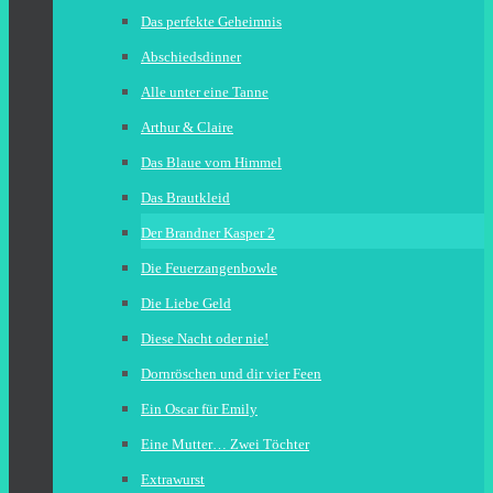
Das perfekte Geheimnis
Abschiedsdinner
Alle unter eine Tanne
Arthur & Claire
Das Blaue vom Himmel
Das Brautkleid
Der Brandner Kasper 2
Die Feuerzangenbowle
Die Liebe Geld
Diese Nacht oder nie!
Dornröschen und dir vier Feen
Ein Oscar für Emily
Eine Mutter… Zwei Töchter
Extrawurst