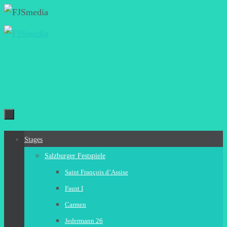
Zum
Inhalt
springen
Zum
Stages
Inhalt
Salzburger Festspiele
springen
Saint François d’Assise
Faust I
Carmen
Jedermann 26