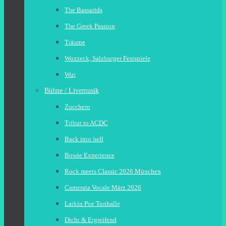
The Bassarids
The Greek Passion
Träume
Wozzeck, Salzburger Festspiele
Wut
Bühne / Livemusik
Zucchero
Tribut to ACDC
Back into hell
Bowie Experience
Rock meets Classic 2026 München
Camerata Vocale März 2026
Larkin Poe Tonhalle
Dicht & Ergreifend