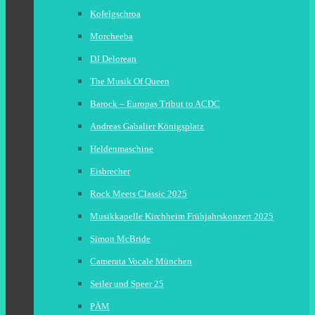
Kofelgschroa
Morcheeba
DJ Delorean
The Musik Of Queen
Barock – Europas Tribut to ACDC
Andreas Gabalier Königsplatz
Heldenmaschine
Eisbrecher
Rock Meets Classic 2025
Musikkapelle Kirchheim Frühjahrskonzert 2025
Simon McBride
Camerata Vocale München
Seiler und Speer 25
PÄM