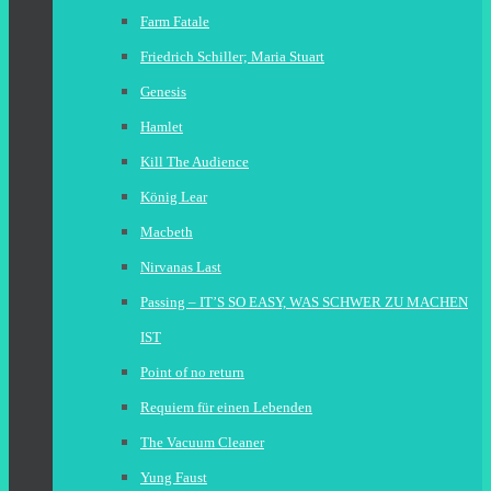
Farm Fatale
Friedrich Schiller; Maria Stuart
Genesis
Hamlet
Kill The Audience
König Lear
Macbeth
Nirvanas Last
Passing – IT’S SO EASY, WAS SCHWER ZU MACHEN
IST
Point of no return
Requiem für einen Lebenden
The Vacuum Cleaner
Yung Faust