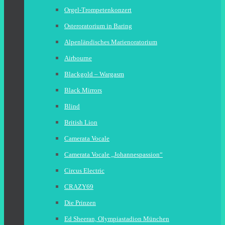
Orgel-Trompetenkonzert
Osteroratorium in Baring
Alpenländisches Marienoratorium
Airbourne
Blackgold – Wargasm
Black Mirrors
Blind
British Lion
Camerata Vocale
Camerata Vocale „Johannespassion“
Circus Electric
CRAZY69
Die Prinzen
Ed Sheeran, Olympiastadion München