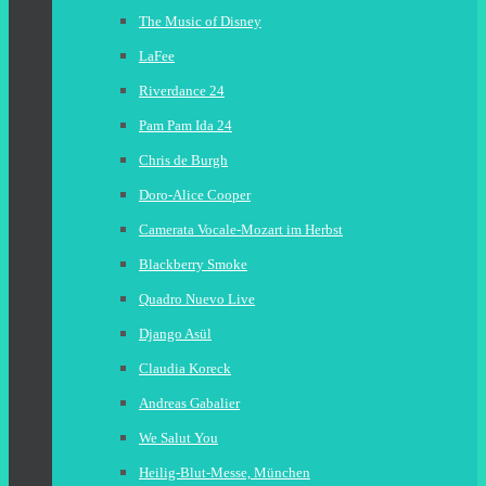
The Music of Disney
LaFee
Riverdance 24
Pam Pam Ida 24
Chris de Burgh
Doro-Alice Cooper
Camerata Vocale-Mozart im Herbst
Blackberry Smoke
Quadro Nuevo Live
Django Asül
Claudia Koreck
Andreas Gabalier
We Salut You
Heilig-Blut-Messe, München