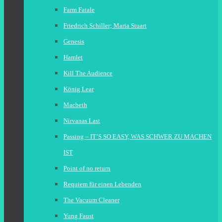
Farm Fatale
Friedrich Schiller; Maria Stuart
Genesis
Hamlet
Kill The Audience
König Lear
Macbeth
Nirvanas Last
Passing – IT’S SO EASY, WAS SCHWER ZU MACHEN
IST
Point of no return
Requiem für einen Lebenden
The Vacuum Cleaner
Yung Faust