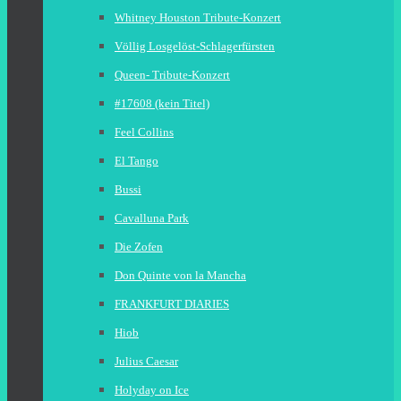
Whitney Houston Tribute-Konzert
Völlig Losgelöst-Schlagerfürsten
Queen- Tribute-Konzert
#17608 (kein Titel)
Feel Collins
El Tango
Bussi
Cavalluna Park
Die Zofen
Don Quinte von la Mancha
FRANKFURT DIARIES
Hiob
Julius Caesar
Holyday on Ice