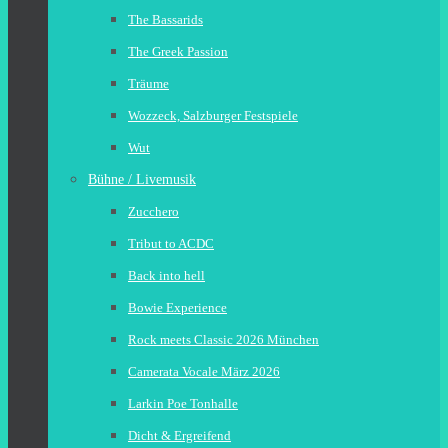
The Bassarids
The Greek Passion
Träume
Wozzeck, Salzburger Festspiele
Wut
Bühne / Livemusik
Zucchero
Tribut to ACDC
Back into hell
Bowie Experience
Rock meets Classic 2026 München
Camerata Vocale März 2026
Larkin Poe Tonhalle
Dicht & Ergreifend