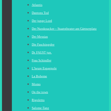
Atlantis
Dantons Tod
Der junge Lord
Der Nussknacker – Staatstheater am Gärtnerplatz
Der Messias
Die Faschingsfee
Dr. FAUST jun.
Frau Schindler
L’heure Espagnole
La Boheme
Momo
On the town
Rigoletto
Salome-Tanz