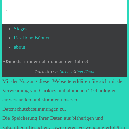
Stages
Restliche Bühnen
about
FJSmedia immer nah dran an der Bühne!
Präsentiert von
Nirvana
&
WordPress.
Mit der Nutzung dieser Webseite erklären Sie sich mit der
Verwendung von Cookies und ähnlichen Technologien
einverstanden und stimmen unseren
Datenschutzbestimmungen zu.
Die Speicherung Ihrer Daten aus bisherigen und
zukünftigen Besuchen, sowie deren Verwendung erfolgt im