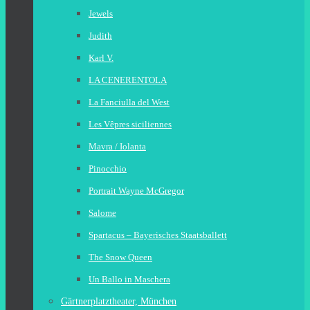
Jewels
Judith
Karl V.
LA CENERENTOLA
La Fanciulla del West
Les Vêpres siciliennes
Mavra / Iolanta
Pinocchio
Portrait Wayne McGregor
Salome
Spartacus – Bayerisches Staatsballett
The Snow Queen
Un Ballo in Maschera
Gärtnerplatztheater, München