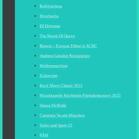
Kofelgschroa
Morcheeba
DJ Delorean
The Musik Of Queen
Barock – Europas Tribut to ACDC
Andreas Gabalier Königsplatz
Heldenmaschine
Eisbrecher
Rock Meets Classic 2025
Musikkapelle Kirchheim Frühjahrskonzert 2025
Simon McBride
Camerata Vocale München
Seiler und Speer 25
PÄM