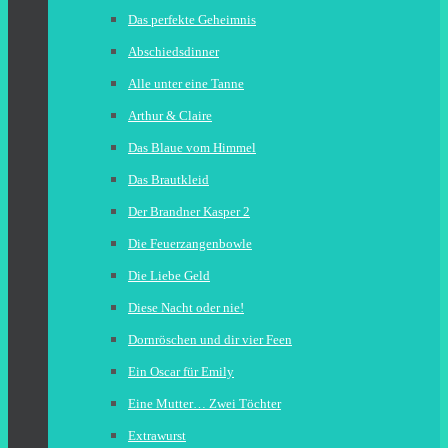
Das perfekte Geheimnis
Abschiedsdinner
Alle unter eine Tanne
Arthur & Claire
Das Blaue vom Himmel
Das Brautkleid
Der Brandner Kasper 2
Die Feuerzangenbowle
Die Liebe Geld
Diese Nacht oder nie!
Dornröschen und dir vier Feen
Ein Oscar für Emily
Eine Mutter… Zwei Töchter
Extrawurst