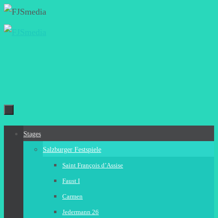
Zum
Inhalt
springen
Zum
Stages
Inhalt
Salzburger Festspiele
springen
Saint François d’Assise
Faust I
Carmen
Jedermann 26