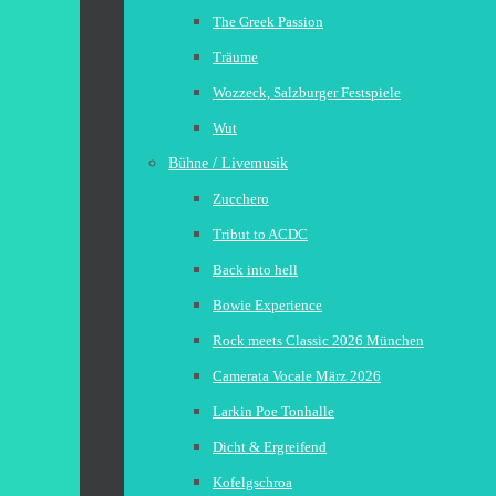
The Greek Passion
Träume
Wozzeck, Salzburger Festspiele
Wut
Bühne / Livemusik
Zucchero
Tribut to ACDC
Back into hell
Bowie Experience
Rock meets Classic 2026 München
Camerata Vocale März 2026
Larkin Poe Tonhalle
Dicht & Ergreifend
Kofelgschroa