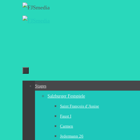
Zum
Inhalt
springen
Zum
Stages
Inhalt
Salzburger Festspiele
springen
Saint François d’Assise
Faust I
Carmen
Jedermann 26