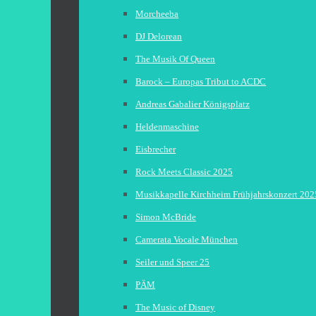
Morcheeba
DJ Delorean
The Musik Of Queen
Barock – Europas Tribut to ACDC
Andreas Gabalier Königsplatz
Heldenmaschine
Eisbrecher
Rock Meets Classic 2025
Musikkapelle Kirchheim Frühjahrskonzert 202
Simon McBride
Camerata Vocale München
Seiler und Speer 25
PÄM
The Music of Disney