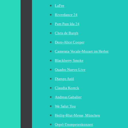
LaFee
Riverdance 24
Pam Pam Ida 24
Chris de Burgh
Doro-Alice Cooper
Camerata Vocale-Mozart im Herbst
Blackberry Smoke
Quadro Nuevo Live
Django Asül
Claudia Koreck
Andreas Gabalier
We Salut You
Heilig-Blut-Messe, München
Orgel-Trompetenkonzert