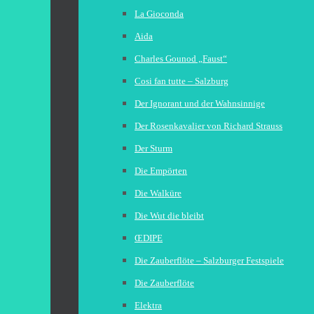
La Gioconda
Aida
Charles Gounod „Faust“
Cosi fan tutte – Salzburg
Der Ignorant und der Wahnsinnige
Der Rosenkavalier von Richard Strauss
Der Sturm
Die Empörten
Die Walküre
Die Wut die bleibt
ŒDIPE
Die Zauberflöte – Salzburger Festspiele
Die Zauberflöte
Elektra