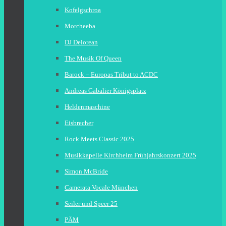
Kofelgschroa
Morcheeba
DJ Delorean
The Musik Of Queen
Barock – Europas Tribut to ACDC
Andreas Gabalier Königsplatz
Heldenmaschine
Eisbrecher
Rock Meets Classic 2025
Musikkapelle Kirchheim Frühjahrskonzert 2025
Simon McBride
Camerata Vocale München
Seiler und Speer 25
PÄM