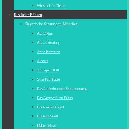
Wir sind die Neuen
Restliche Bühnen
Bayerische Staatsoper, München
Agrippina
Albert Herring
Anna Karenina
Alceste
Chicago 1930
Cosi Fan Tutte
Das Lächeln einer Sommernacht
Das Bergwerk zu Falun
Der feurige Engel
Die tote Stadt
I Masnadieri