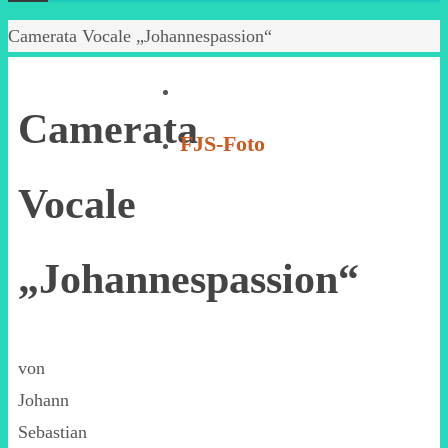
Start
Camerata Vocale „Johannespassion“
Camerata
FJS-Foto
Vocale
„Johannespassion“
von
Johann
Sebastian