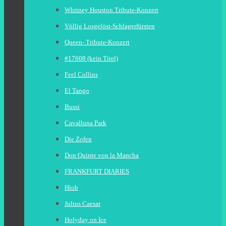
Whitney Houston Tribute-Konzert
Völlig Losgelöst-Schlagerfürsten
Queen- Tribute-Konzert
#17608 (kein Titel)
Feel Collins
El Tango
Bussi
Cavalluna Park
Die Zofen
Don Quinte von la Mancha
FRANKFURT DIARIES
Hiob
Julius Caesar
Holyday on Ice