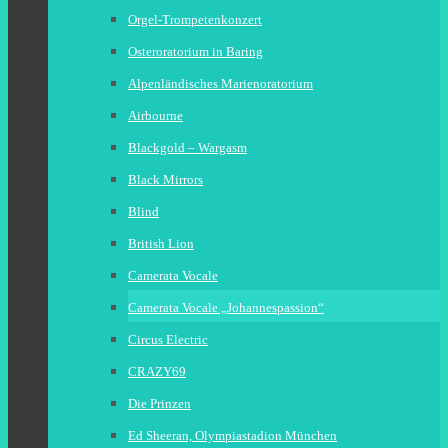
Orgel-Trompetenkonzert
Osteroratorium in Baring
Alpenländisches Marienoratorium
Airbourne
Blackgold – Wargasm
Black Mirrors
Blind
British Lion
Camerata Vocale
Camerata Vocale „Johannespassion“
Circus Electric
CRAZY69
Die Prinzen
Ed Sheeran, Olympiastadion München