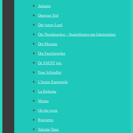
Atlantis
Dantons Tod
Der junge Lord
Der Nussknacker – Staatstheater am Gärtnerplatz
Der Messias
Die Faschingsfee
Dr. FAUST jun.
Frau Schindler
L’heure Espagnole
La Boheme
Momo
On the town
Rigoletto
Salome-Tanz