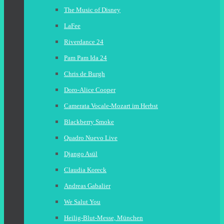
The Music of Disney
LaFee
Riverdance 24
Pam Pam Ida 24
Chris de Burgh
Doro-Alice Cooper
Camerata Vocale-Mozart im Herbst
Blackberry Smoke
Quadro Nuevo Live
Django Asül
Claudia Koreck
Andreas Gabalier
We Salut You
Heilig-Blut-Messe, München