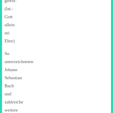
gloria“
(lat.:
Gott
allein
sei
Ehre)
So
unterzeichneten
Johann
Sebastian
Bach
und
zahlreiche
weitere