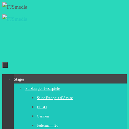
Zum
Inhalt
springen
Zum
Stages
Inhalt
Salzburger Festspiele
springen
Saint François d’Assise
Faust I
Carmen
Jedermann 26