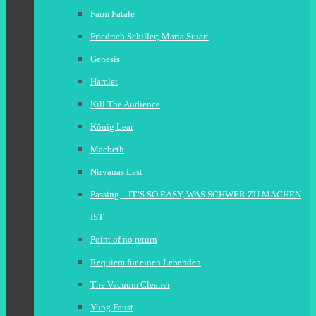
Farm Fatale
Friedrich Schiller; Maria Stuart
Genesis
Hamlet
Kill The Audience
König Lear
Macbeth
Nirvanas Last
Passing – IT’S SO EASY, WAS SCHWER ZU MACHEN
IST
Point of no return
Requiem für einen Lebenden
The Vacuum Cleaner
Yung Faust