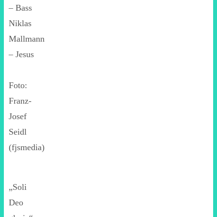
– Bass
Niklas
Mallmann
– Jesus
Foto:
Franz-
Josef
Seidl
(fjsmedia)
„Soli
Deo