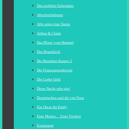
Das perfekte Geheimnis
Abschiedsdinner
Alle unter eine Tanne
Arthur & Claire
Das Blaue vom Himmel
Das Brautkleid
Der Brandner Kasper 2
Die Feuerzangenbowle
Die Liebe Geld
Diese Nacht oder nie!
Dornröschen und dir vier Feen
Ein Oscar für Emily
Eine Mutter… Zwei Töchter
Extrawurst