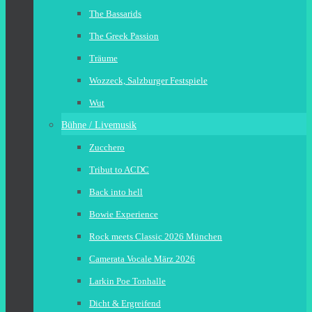
The Bassarids
The Greek Passion
Träume
Wozzeck, Salzburger Festspiele
Wut
Bühne / Livemusik
Zucchero
Tribut to ACDC
Back into hell
Bowie Experience
Rock meets Classic 2026 München
Camerata Vocale März 2026
Larkin Poe Tonhalle
Dicht & Ergreifend