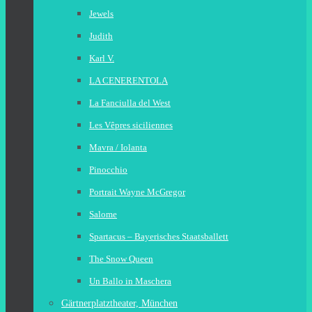
Jewels
Judith
Karl V.
LA CENERENTOLA
La Fanciulla del West
Les Vêpres siciliennes
Mavra / Iolanta
Pinocchio
Portrait Wayne McGregor
Salome
Spartacus – Bayerisches Staatsballett
The Snow Queen
Un Ballo in Maschera
Gärtnerplatztheater, München