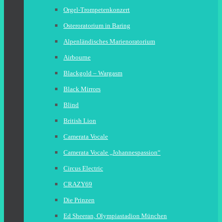
Orgel-Trompetenkonzert
Osteroratorium in Baring
Alpenländisches Marienoratorium
Airbourne
Blackgold – Wargasm
Black Mirrors
Blind
British Lion
Camerata Vocale
Camerata Vocale „Johannespassion“
Circus Electric
CRAZY69
Die Prinzen
Ed Sheeran, Olympiastadion München