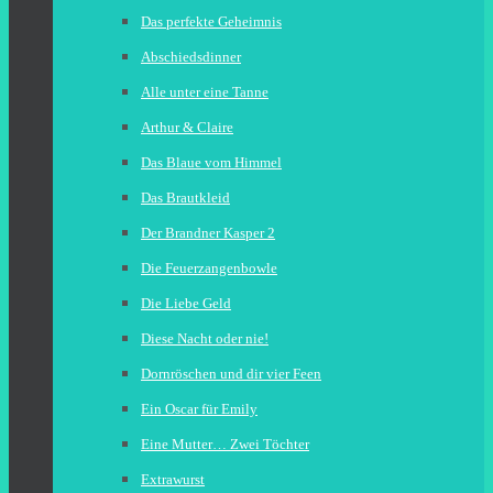
Das perfekte Geheimnis
Abschiedsdinner
Alle unter eine Tanne
Arthur & Claire
Das Blaue vom Himmel
Das Brautkleid
Der Brandner Kasper 2
Die Feuerzangenbowle
Die Liebe Geld
Diese Nacht oder nie!
Dornröschen und dir vier Feen
Ein Oscar für Emily
Eine Mutter… Zwei Töchter
Extrawurst