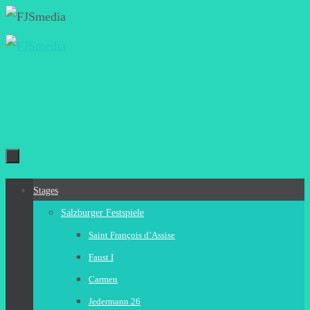
Zum
Inhalt
springen
Zum
Stages
Inhalt
Salzburger Festspiele
springen
Saint François d’Assise
Faust I
Carmen
Jedermann 26