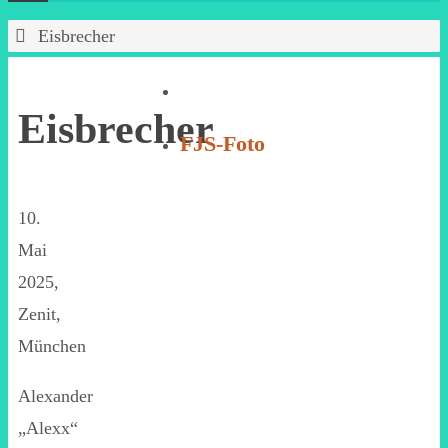
Start
Eisbrecher
Eisbrecher
FJS-Foto
10.
Mai
2025,
Zenit,
München
Alexander
„Alexx“