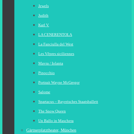
Jewels
Judith
Karl V.
LA CENERENTOLA
La Fanciulla del West
Les Vêpres siciliennes
Mavra / Iolanta
Pinocchio
Portrait Wayne McGregor
Salome
Spartacus – Bayerisches Staatsballett
The Snow Queen
Un Ballo in Maschera
Gärtnerplatztheater, München