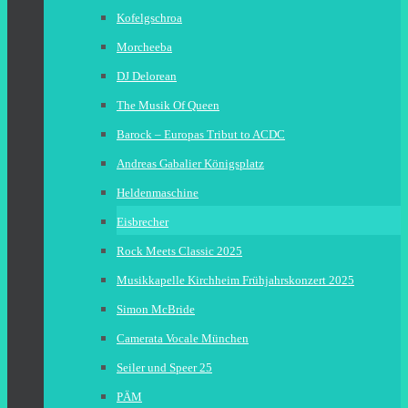
Kofelgschroa
Morcheeba
DJ Delorean
The Musik Of Queen
Barock – Europas Tribut to ACDC
Andreas Gabalier Königsplatz
Heldenmaschine
Eisbrecher
Rock Meets Classic 2025
Musikkapelle Kirchheim Frühjahrskonzert 2025
Simon McBride
Camerata Vocale München
Seiler und Speer 25
PÄM