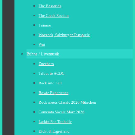
The Bassarids
The Greek Passion
Träume
Wozzeck, Salzburger Festspiele
Wut
Bühne / Livemusik
Zucchero
Tribut to ACDC
Back into hell
Bowie Experience
Rock meets Classic 2026 München
Camerata Vocale März 2026
Larkin Poe Tonhalle
Dicht & Ergreifend