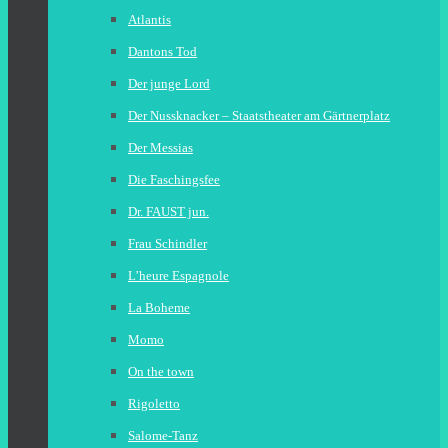
Atlantis
Dantons Tod
Der junge Lord
Der Nussknacker – Staatstheater am Gärtnerplatz
Der Messias
Die Faschingsfee
Dr. FAUST jun.
Frau Schindler
L’heure Espagnole
La Boheme
Momo
On the town
Rigoletto
Salome-Tanz