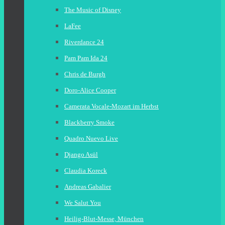
The Music of Disney
LaFee
Riverdance 24
Pam Pam Ida 24
Chris de Burgh
Doro-Alice Cooper
Camerata Vocale-Mozart im Herbst
Blackberry Smoke
Quadro Nuevo Live
Django Asül
Claudia Koreck
Andreas Gabalier
We Salut You
Heilig-Blut-Messe, München