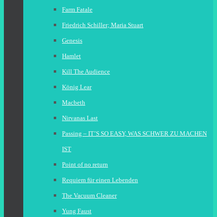
Farm Fatale
Friedrich Schiller; Maria Stuart
Genesis
Hamlet
Kill The Audience
König Lear
Macbeth
Nirvanas Last
Passing – IT’S SO EASY, WAS SCHWER ZU MACHEN
IST
Point of no return
Requiem für einen Lebenden
The Vacuum Cleaner
Yung Faust