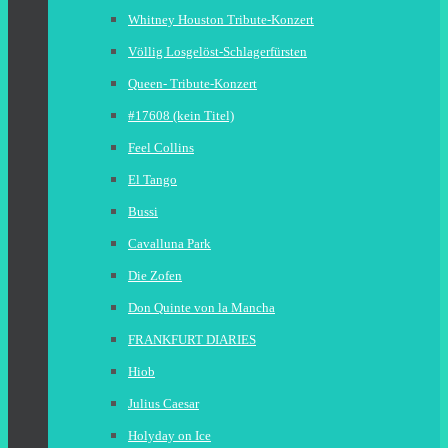
Whitney Houston Tribute-Konzert
Völlig Losgelöst-Schlagerfürsten
Queen- Tribute-Konzert
#17608 (kein Titel)
Feel Collins
El Tango
Bussi
Cavalluna Park
Die Zofen
Don Quinte von la Mancha
FRANKFURT DIARIES
Hiob
Julius Caesar
Holyday on Ice