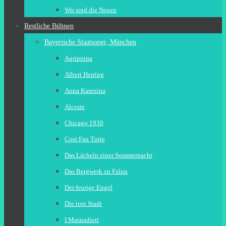
Wir sind die Neuen
Restliche Bühnen
Bayerische Staatsoper, München
Agrippina
Albert Herring
Anna Karenina
Alceste
Chicago 1930
Cosi Fan Tutte
Das Lächeln einer Sommernacht
Das Bergwerk zu Falun
Der feurige Engel
Die tote Stadt
I Masnadieri