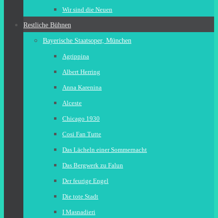
Wir sind die Neuen
Restliche Bühnen
Bayerische Staatsoper, München
Agrippina
Albert Herring
Anna Karenina
Alceste
Chicago 1930
Cosi Fan Tutte
Das Lächeln einer Sommernacht
Das Bergwerk zu Falun
Der feurige Engel
Die tote Stadt
I Masnadieri