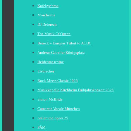
Kofelgschroa
Morcheeba
DJ Delorean
The Musik Of Queen
Barock – Europas Tribut to ACDC
Andreas Gabalier Königsplatz
Heldenmaschine
Eisbrecher
Rock Meets Classic 2025
Musikkapelle Kirchheim Frühjahrskonzert 2025
Simon McBride
Camerata Vocale München
Seiler und Speer 25
PÄM