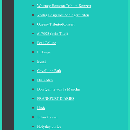
Whitney Houston Tribute-Konzert
Völlig Losgelöst-Schlagerfürsten
Queen- Tribute-Konzert
#17608 (kein Titel)
Feel Collins
El Tango
Bussi
Cavalluna Park
Die Zofen
Don Quinte von la Mancha
FRANKFURT DIARIES
Hiob
Julius Caesar
Holyday on Ice