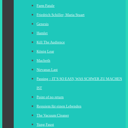
Farm Fatale
Friedrich Schiller; Maria Stuart
Genesis
Hamlet
Kill The Audience
König Lear
Macbeth
Nirvanas Last
Passing – IT’S SO EASY, WAS SCHWER ZU MACHEN
IST
Point of no return
Requiem für einen Lebenden
The Vacuum Cleaner
Yung Faust