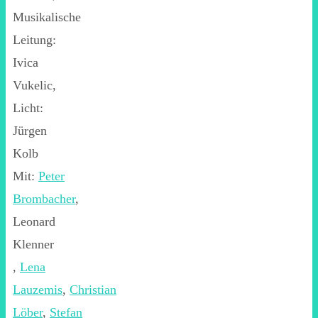
Musikalische
Leitung:
Ivica
Vukelic,
Licht:
Jürgen
Kolb
Mit:
Peter
Brombacher
,
Leonard
Klenner
,
Lena
Lauzemis
,
Christian
Löber
,
Stefan