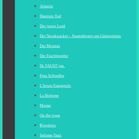
Atlantis
Dantons Tod
Der junge Lord
Der Nussknacker – Staatstheater am Gärtnerplatz
Der Messias
Die Faschingsfee
Dr. FAUST jun.
Frau Schindler
L’heure Espagnole
La Boheme
Momo
On the town
Rigoletto
Salome-Tanz