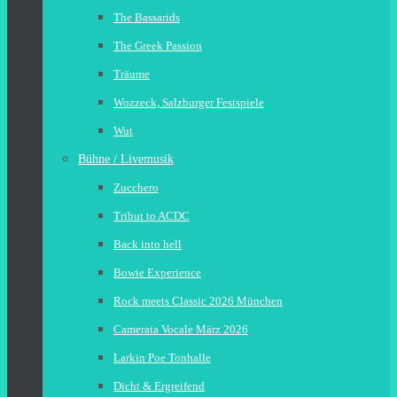
The Bassarids
The Greek Passion
Träume
Wozzeck, Salzburger Festspiele
Wut
Bühne / Livemusik
Zucchero
Tribut to ACDC
Back into hell
Bowie Experience
Rock meets Classic 2026 München
Camerata Vocale März 2026
Larkin Poe Tonhalle
Dicht & Ergreifend