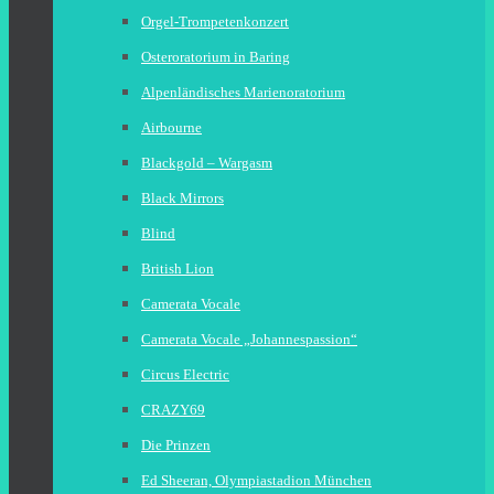
Orgel-Trompetenkonzert
Osteroratorium in Baring
Alpenländisches Marienoratorium
Airbourne
Blackgold – Wargasm
Black Mirrors
Blind
British Lion
Camerata Vocale
Camerata Vocale „Johannespassion“
Circus Electric
CRAZY69
Die Prinzen
Ed Sheeran, Olympiastadion München