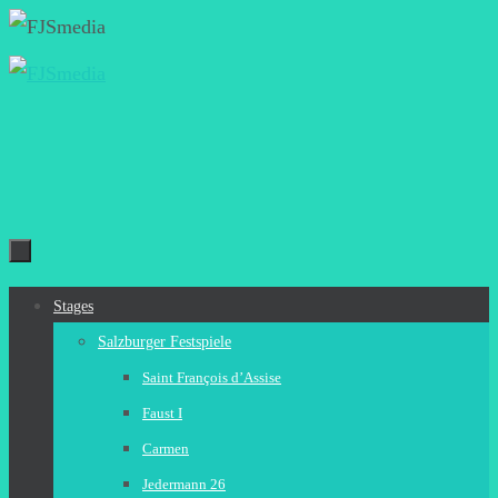
Zum
Inhalt
springen
Zum
Stages
Inhalt
Salzburger Festspiele
springen
Saint François d’Assise
Faust I
Carmen
Jedermann 26