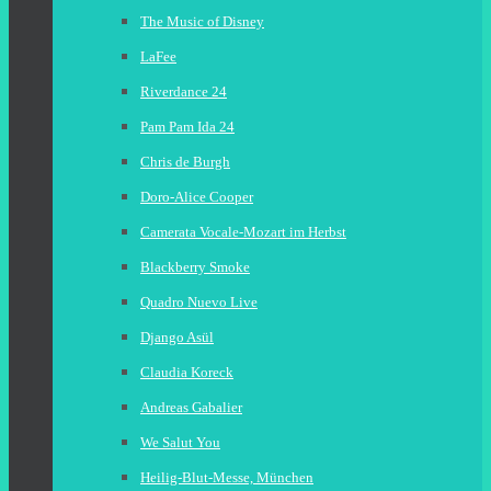
The Music of Disney
LaFee
Riverdance 24
Pam Pam Ida 24
Chris de Burgh
Doro-Alice Cooper
Camerata Vocale-Mozart im Herbst
Blackberry Smoke
Quadro Nuevo Live
Django Asül
Claudia Koreck
Andreas Gabalier
We Salut You
Heilig-Blut-Messe, München