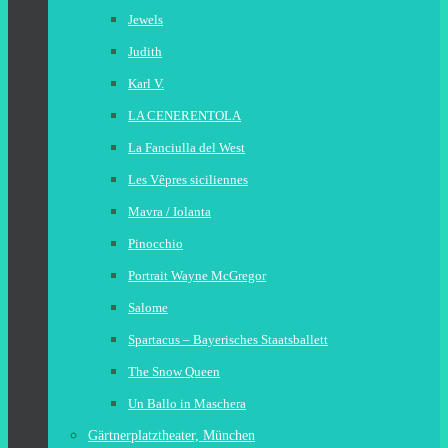
Jewels
Judith
Karl V.
LA CENERENTOLA
La Fanciulla del West
Les Vêpres siciliennes
Mavra / Iolanta
Pinocchio
Portrait Wayne McGregor
Salome
Spartacus – Bayerisches Staatsballett
The Snow Queen
Un Ballo in Maschera
Gärtnerplatztheater, München