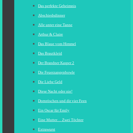
Das perfekte Geheimnis
Abschiedsdinner
Alle unter eine Tanne
Arthur & Claire
Das Blaue vom Himmel
Das Brautkleid
Der Brandner Kasper 2
Die Feuerzangenbowle
Die Liebe Geld
Diese Nacht oder nie!
Dornröschen und dir vier Feen
Ein Oscar für Emily
Eine Mutter… Zwei Töchter
Extrawurst