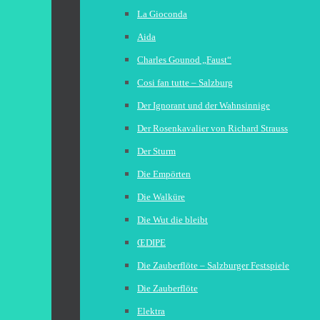
La Gioconda
Aida
Charles Gounod „Faust“
Cosi fan tutte – Salzburg
Der Ignorant und der Wahnsinnige
Der Rosenkavalier von Richard Strauss
Der Sturm
Die Empörten
Die Walküre
Die Wut die bleibt
ŒDIPE
Die Zauberflöte – Salzburger Festspiele
Die Zauberflöte
Elektra