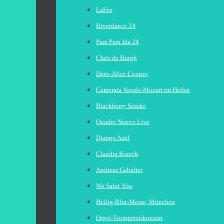
LaFee
Riverdance 24
Pam Pam Ida 24
Chris de Burgh
Doro-Alice Cooper
Camerata Vocale-Mozart im Herbst
Blackberry Smoke
Quadro Nuevo Live
Django Asül
Claudia Koreck
Andreas Gabalier
We Salut You
Heilig-Blut-Messe, München
Orgel-Trompetenkonzert