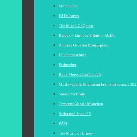
Morcheeba
DJ Delorean
The Musik Of Queen
Barock – Europas Tribut to ACDC
Andreas Gabalier Königsplatz
Heldenmaschine
Eisbrecher
Rock Meets Classic 2025
Musikkapelle Kirchheim Frühjahrskonzert 202
Simon McBride
Camerata Vocale München
Seiler und Speer 25
PÄM
The Music of Disney