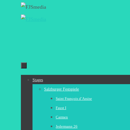
Zum
Inhalt
springen
Zum
Stages
Inhalt
Salzburger Festspiele
springen
Saint François d’Assise
Faust I
Carmen
Jedermann 26