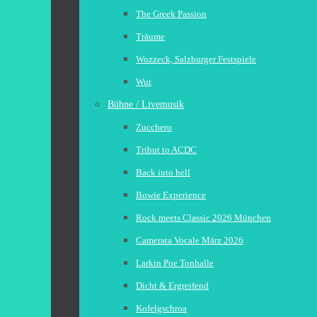
The Greek Passion
Träume
Wozzeck, Salzburger Festspiele
Wut
Bühne / Livemusik
Zucchero
Tribut to ACDC
Back into hell
Bowie Experience
Rock meets Classic 2026 München
Camerata Vocale März 2026
Larkin Poe Tonhalle
Dicht & Ergreifend
Kofelgschroa