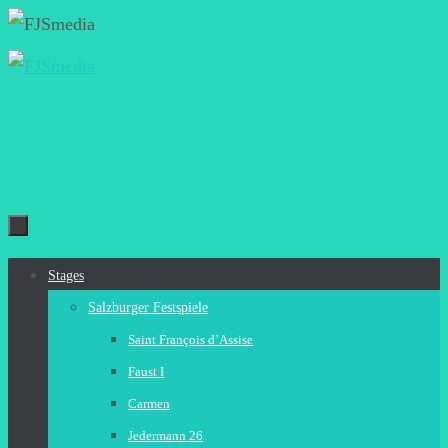
Zum
Inhalt
springen
Zum
Stages
Inhalt
Salzburger Festspiele
springen
Saint François d’Assise
Faust I
Carmen
Jedermann 26