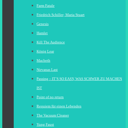
Farm Fatale
Friedrich Schiller; Maria Stuart
Genesis
Hamlet
Kill The Audience
König Lear
Macbeth
Nirvanas Last
Passing – IT’S SO EASY, WAS SCHWER ZU MACHEN
IST
Point of no return
Requiem für einen Lebenden
The Vacuum Cleaner
Yung Faust