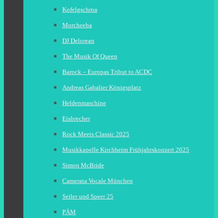
Kofelgschroa
Morcheeba
DJ Delorean
The Musik Of Queen
Barock – Europas Tribut to ACDC
Andreas Gabalier Königsplatz
Heldenmaschine
Eisbrecher
Rock Meets Classic 2025
Musikkapelle Kirchheim Frühjahrskonzert 2025
Simon McBride
Camerata Vocale München
Seiler und Speer 25
PÄM