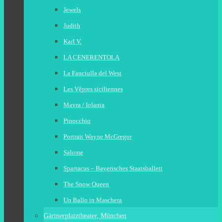
Jewels
Judith
Karl V.
LA CENERENTOLA
La Fanciulla del West
Les Vêpres siciliennes
Mavra / Iolanta
Pinocchio
Portrait Wayne McGregor
Salome
Spartacus – Bayerisches Staatsballett
The Snow Queen
Un Ballo in Maschera
Gärtnerplatztheater, München