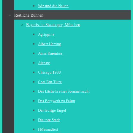
Wir sind die Neuen
Restliche Bühnen
Bayerische Staatsoper, München
Agrippina
Albert Herring
Anna Karenina
Alceste
Chicago 1930
Cosi Fan Tutte
Das Lächeln einer Sommernacht
Das Bergwerk zu Falun
Der feurige Engel
Die tote Stadt
I Masnadieri