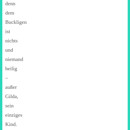
denn
dem
Buckligen
ist
nichts
und
niemand
heilig
–
außer
Gilda,
sein
einziges
Kind.