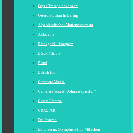
Orgel-Trompetenkonzert
Osteroratorium in Baring
Alpenländisches Marienoratorium
Airbourne
Blackgold – Wargasm
Black Mirrors
Blind
British Lion
Camerata Vocale
Camerata Vocale „Johannespassion“
Circus Electric
CRAZY69
Die Prinzen
Ed Sheeran, Olympiastadion München