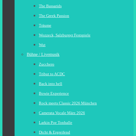
The Bassarids
The Greek Passion
Träume
Wozzeck, Salzburger Festspiele
Wut
Bühne / Livemusik
Zucchero
Tribut to ACDC
Back into hell
Bowie Experience
Rock meets Classic 2026 München
Camerata Vocale März 2026
Larkin Poe Tonhalle
Dicht & Ergreifend