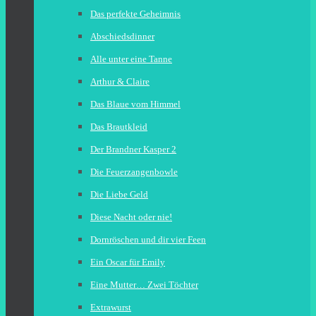
Das perfekte Geheimnis
Abschiedsdinner
Alle unter eine Tanne
Arthur & Claire
Das Blaue vom Himmel
Das Brautkleid
Der Brandner Kasper 2
Die Feuerzangenbowle
Die Liebe Geld
Diese Nacht oder nie!
Dornröschen und dir vier Feen
Ein Oscar für Emily
Eine Mutter… Zwei Töchter
Extrawurst