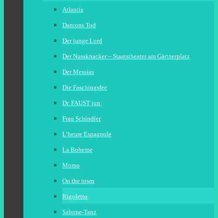
Atlantis
Dantons Tod
Der junge Lord
Der Nussknacker – Staatstheater am Gärtnerplatz
Der Messias
Die Faschingsfee
Dr. FAUST jun.
Frau Schindler
L’heure Espagnole
La Boheme
Momo
On the town
Rigoletto
Salome-Tanz