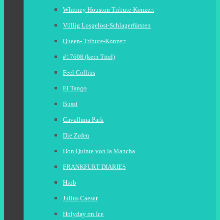
Whitney Houston Tribute-Konzert
Völlig Losgelöst-Schlagerfürsten
Queen- Tribute-Konzert
#17608 (kein Titel)
Feel Collins
El Tango
Bussi
Cavalluna Park
Die Zofen
Don Quinte von la Mancha
FRANKFURT DIARIES
Hiob
Julius Caesar
Holyday on Ice