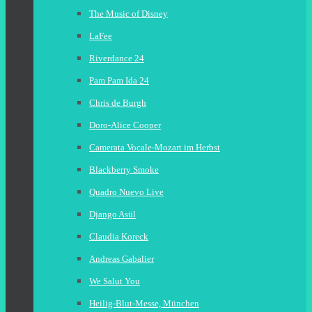
The Music of Disney
LaFee
Riverdance 24
Pam Pam Ida 24
Chris de Burgh
Doro-Alice Cooper
Camerata Vocale-Mozart im Herbst
Blackberry Smoke
Quadro Nuevo Live
Django Asül
Claudia Koreck
Andreas Gabalier
We Salut You
Heilig-Blut-Messe, München