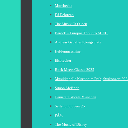
Morcheeba
DJ Delorean
The Musik Of Queen
Barock – Europas Tribut to ACDC
Andreas Gabalier Königsplatz
Heldenmaschine
Eisbrecher
Rock Meets Classic 2025
Musikkapelle Kirchheim Frühjahrskonzert 202
Simon McBride
Camerata Vocale München
Seiler und Speer 25
PÄM
The Music of Disney