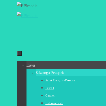
Zum
Inhalt
springen
Zum
Stages
Inhalt
Salzburger Festspiele
springen
Saint François d’Assise
Faust I
Carmen
Jedermann 26