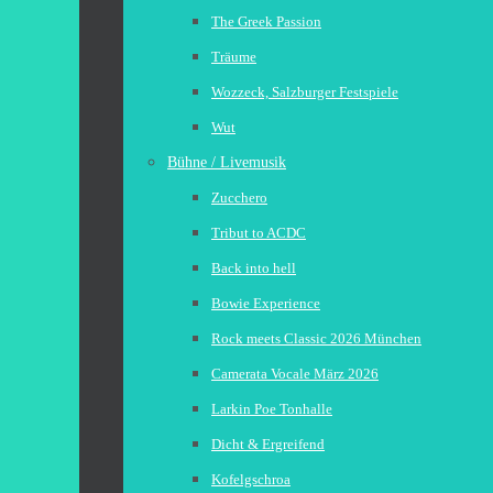
The Greek Passion
Träume
Wozzeck, Salzburger Festspiele
Wut
Bühne / Livemusik
Zucchero
Tribut to ACDC
Back into hell
Bowie Experience
Rock meets Classic 2026 München
Camerata Vocale März 2026
Larkin Poe Tonhalle
Dicht & Ergreifend
Kofelgschroa