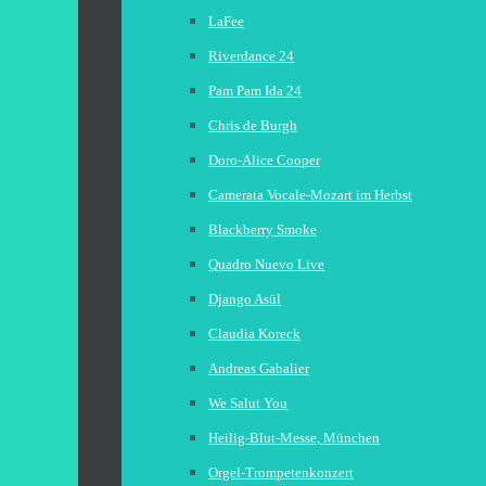
LaFee
Riverdance 24
Pam Pam Ida 24
Chris de Burgh
Doro-Alice Cooper
Camerata Vocale-Mozart im Herbst
Blackberry Smoke
Quadro Nuevo Live
Django Asül
Claudia Koreck
Andreas Gabalier
We Salut You
Heilig-Blut-Messe, München
Orgel-Trompetenkonzert