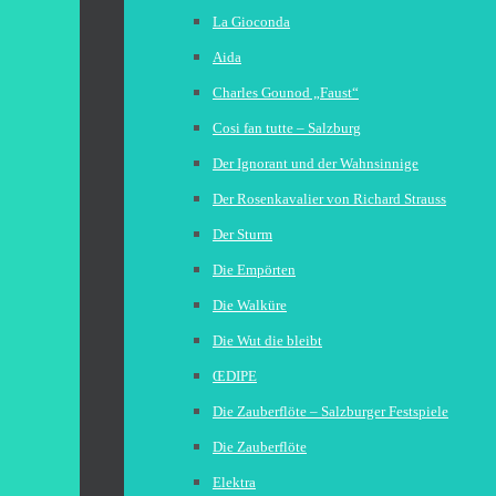
La Gioconda
Aida
Charles Gounod „Faust“
Cosi fan tutte – Salzburg
Der Ignorant und der Wahnsinnige
Der Rosenkavalier von Richard Strauss
Der Sturm
Die Empörten
Die Walküre
Die Wut die bleibt
ŒDIPE
Die Zauberflöte – Salzburger Festspiele
Die Zauberflöte
Elektra