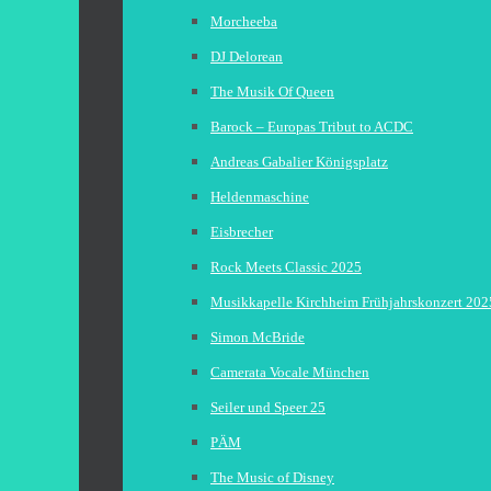
Morcheeba
DJ Delorean
The Musik Of Queen
Barock – Europas Tribut to ACDC
Andreas Gabalier Königsplatz
Heldenmaschine
Eisbrecher
Rock Meets Classic 2025
Musikkapelle Kirchheim Frühjahrskonzert 202
Simon McBride
Camerata Vocale München
Seiler und Speer 25
PÄM
The Music of Disney