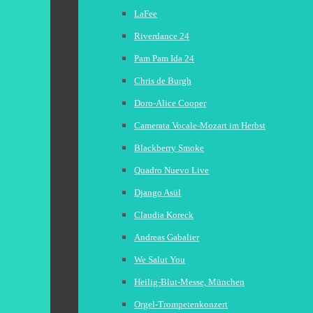
LaFee
Riverdance 24
Pam Pam Ida 24
Chris de Burgh
Doro-Alice Cooper
Camerata Vocale-Mozart im Herbst
Blackberry Smoke
Quadro Nuevo Live
Django Asül
Claudia Koreck
Andreas Gabalier
We Salut You
Heilig-Blut-Messe, München
Orgel-Trompetenkonzert