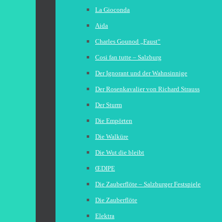
La Gioconda
Aida
Charles Gounod „Faust“
Cosi fan tutte – Salzburg
Der Ignorant und der Wahnsinnige
Der Rosenkavalier von Richard Strauss
Der Sturm
Die Empörten
Die Walküre
Die Wut die bleibt
ŒDIPE
Die Zauberflöte – Salzburger Festspiele
Die Zauberflöte
Elektra