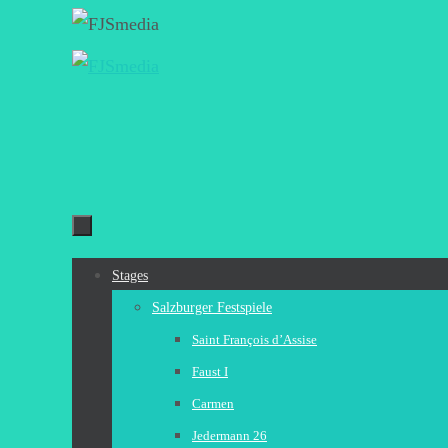
Zum
Inhalt
springen
Zum
Stages
Inhalt
Salzburger Festspiele
springen
Saint François d’Assise
Faust I
Carmen
Jedermann 26