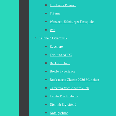
The Greek Passion
Träume
Wozzeck, Salzburger Festspiele
Wut
Bühne / Livemusik
Zucchero
Tribut to ACDC
Back into hell
Bowie Experience
Rock meets Classic 2026 München
Camerata Vocale März 2026
Larkin Poe Tonhalle
Dicht & Ergreifend
Kofelgschroa