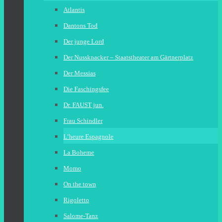
Atlantis
Dantons Tod
Der junge Lord
Der Nussknacker – Staatstheater am Gärtnerplatz
Der Messias
Die Faschingsfee
Dr. FAUST jun.
Frau Schindler
L’heure Espagnole
La Boheme
Momo
On the town
Rigoletto
Salome-Tanz