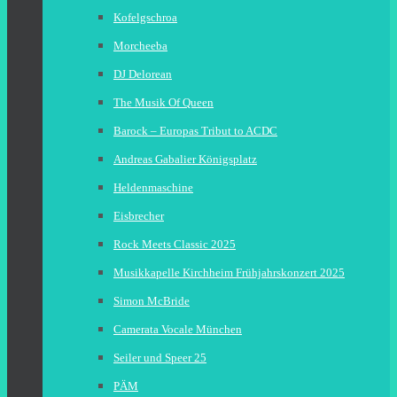
Kofelgschroa
Morcheeba
DJ Delorean
The Musik Of Queen
Barock – Europas Tribut to ACDC
Andreas Gabalier Königsplatz
Heldenmaschine
Eisbrecher
Rock Meets Classic 2025
Musikkapelle Kirchheim Frühjahrskonzert 2025
Simon McBride
Camerata Vocale München
Seiler und Speer 25
PÄM