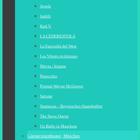
Jewels
Judith
Karl V.
LA CENERENTOLA
La Fanciulla del West
Les Vêpres siciliennes
Mavra / Iolanta
Pinocchio
Portrait Wayne McGregor
Salome
Spartacus – Bayerisches Staatsballett
The Snow Queen
Un Ballo in Maschera
Gärtnerplatztheater, München