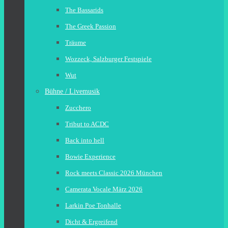
The Bassarids
The Greek Passion
Träume
Wozzeck, Salzburger Festspiele
Wut
Bühne / Livemusik
Zucchero
Tribut to ACDC
Back into hell
Bowie Experience
Rock meets Classic 2026 München
Camerata Vocale März 2026
Larkin Poe Tonhalle
Dicht & Ergreifend