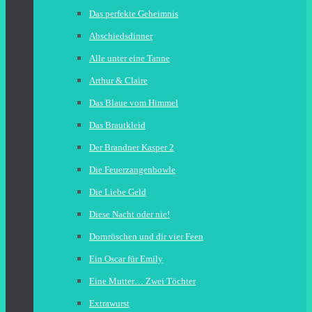
Das perfekte Geheimnis
Abschiedsdinner
Alle unter eine Tanne
Arthur & Claire
Das Blaue vom Himmel
Das Brautkleid
Der Brandner Kasper 2
Die Feuerzangenbowle
Die Liebe Geld
Diese Nacht oder nie!
Dornröschen und dir vier Feen
Ein Oscar für Emily
Eine Mutter… Zwei Töchter
Extrawurst