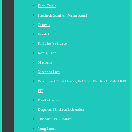
Farm Fatale
Friedrich Schiller; Maria Stuart
Genesis
Hamlet
Kill The Audience
König Lear
Macbeth
Nirvanas Last
Passing – IT’S SO EASY, WAS SCHWER ZU MACHEN
IST
Point of no return
Requiem für einen Lebenden
The Vacuum Cleaner
Yung Faust