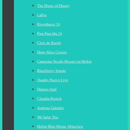
The Music of Disney
LaFee
Riverdance 24
Pam Pam Ida 24
Chris de Burgh
Doro-Alice Cooper
Camerata Vocale-Mozart im Herbst
Blackberry Smoke
Quadro Nuevo Live
Django Asül
Claudia Koreck
Andreas Gabalier
We Salut You
Heilig-Blut-Messe, München