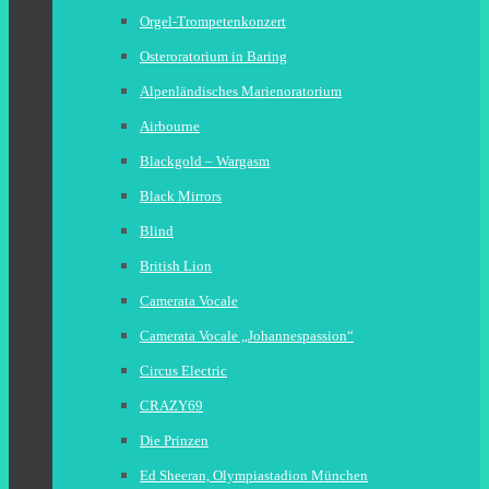
Orgel-Trompetenkonzert
Osteroratorium in Baring
Alpenländisches Marienoratorium
Airbourne
Blackgold – Wargasm
Black Mirrors
Blind
British Lion
Camerata Vocale
Camerata Vocale „Johannespassion“
Circus Electric
CRAZY69
Die Prinzen
Ed Sheeran, Olympiastadion München