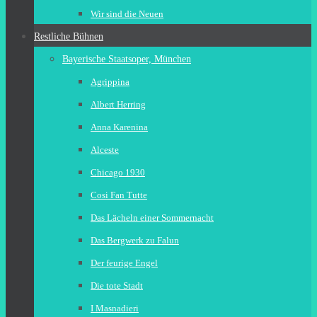
Wir sind die Neuen
Restliche Bühnen
Bayerische Staatsoper, München
Agrippina
Albert Herring
Anna Karenina
Alceste
Chicago 1930
Cosi Fan Tutte
Das Lächeln einer Sommernacht
Das Bergwerk zu Falun
Der feurige Engel
Die tote Stadt
I Masnadieri