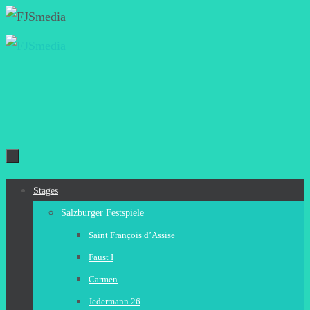
Zum
Inhalt
springen
Zum
Stages
Inhalt
Salzburger Festspiele
springen
Saint François d’Assise
Faust I
Carmen
Jedermann 26