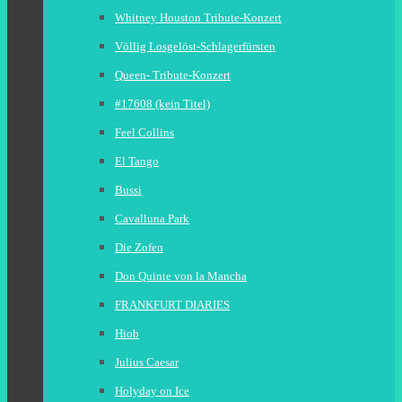
Whitney Houston Tribute-Konzert
Völlig Losgelöst-Schlagerfürsten
Queen- Tribute-Konzert
#17608 (kein Titel)
Feel Collins
El Tango
Bussi
Cavalluna Park
Die Zofen
Don Quinte von la Mancha
FRANKFURT DIARIES
Hiob
Julius Caesar
Holyday on Ice