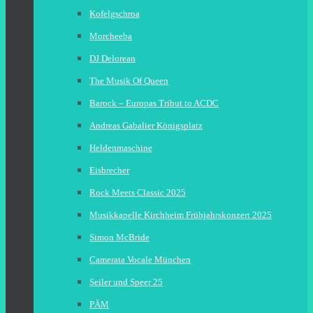
Kofelgschroa
Morcheeba
DJ Delorean
The Musik Of Queen
Barock – Europas Tribut to ACDC
Andreas Gabalier Königsplatz
Heldenmaschine
Eisbrecher
Rock Meets Classic 2025
Musikkapelle Kirchheim Frühjahrskonzert 2025
Simon McBride
Camerata Vocale München
Seiler und Speer 25
PÄM