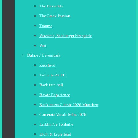
The Bassarids
The Greek Passion
Träume
Wozzeck, Salzburger Festspiele
Wut
Bühne / Livemusik
Zucchero
Tribut to ACDC
Back into hell
Bowie Experience
Rock meets Classic 2026 München
Camerata Vocale März 2026
Larkin Poe Tonhalle
Dicht & Ergreifend