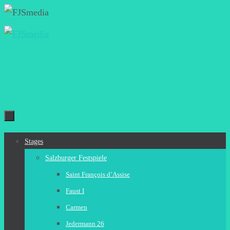
Zum
Inhalt
springen
Zum
Stages
Inhalt
Salzburger Festspiele
springen
Saint François d’Assise
Faust I
Carmen
Jedermann 26