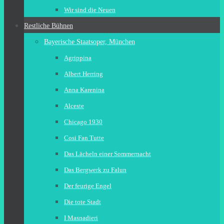
Wir sind die Neuen
Restliche Bühnen
Bayerische Staatsoper, München
Agrippina
Albert Herring
Anna Karenina
Alceste
Chicago 1930
Cosi Fan Tutte
Das Lächeln einer Sommernacht
Das Bergwerk zu Falun
Der feurige Engel
Die tote Stadt
I Masnadieri