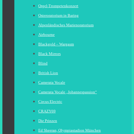
Orgel-Trompetenkonzert
Osteroratorium in Baring
Alpenländisches Marienoratorium
Airbourne
Blackgold – Wargasm
Black Mirrors
Blind
British Lion
Camerata Vocale
Camerata Vocale „Johannespassion“
Circus Electric
CRAZY69
Die Prinzen
Ed Sheeran, Olympiastadion München