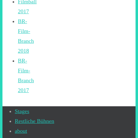
Filmball
2017
BR-
Film-
Branch
2018
BR-
Film-
Branch
2017
Stages
Restliche Bühnen
about