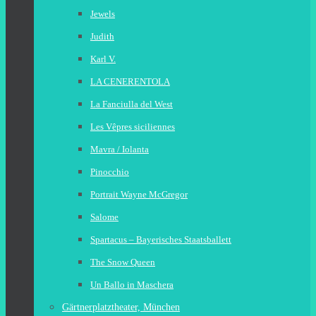
Jewels
Judith
Karl V.
LA CENERENTOLA
La Fanciulla del West
Les Vêpres siciliennes
Mavra / Iolanta
Pinocchio
Portrait Wayne McGregor
Salome
Spartacus – Bayerisches Staatsballett
The Snow Queen
Un Ballo in Maschera
Gärtnerplatztheater, München