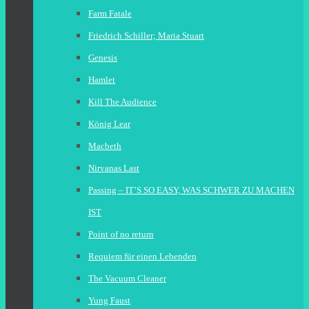
Farm Fatale
Friedrich Schiller; Maria Stuart
Genesis
Hamlet
Kill The Audience
König Lear
Macbeth
Nirvanas Last
Passing – IT’S SO EASY, WAS SCHWER ZU MACHEN
IST
Point of no return
Requiem für einen Lebenden
The Vacuum Cleaner
Yung Faust