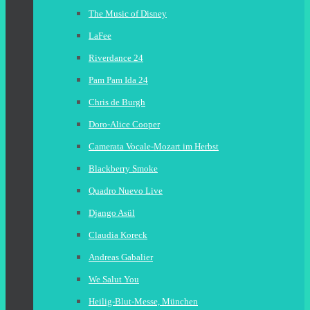
The Music of Disney
LaFee
Riverdance 24
Pam Pam Ida 24
Chris de Burgh
Doro-Alice Cooper
Camerata Vocale-Mozart im Herbst
Blackberry Smoke
Quadro Nuevo Live
Django Asül
Claudia Koreck
Andreas Gabalier
We Salut You
Heilig-Blut-Messe, München