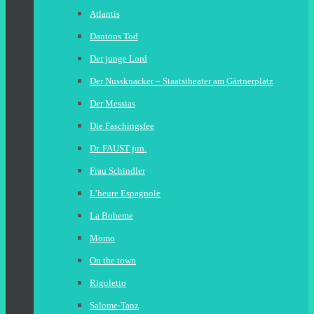
Atlantis
Dantons Tod
Der junge Lord
Der Nussknacker – Staatstheater am Gärtnerplatz
Der Messias
Die Faschingsfee
Dr. FAUST jun.
Frau Schindler
L’heure Espagnole
La Boheme
Momo
On the town
Rigoletto
Salome-Tanz