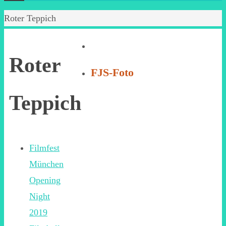
Start
Roter Teppich
Roter
FJS-Foto
Teppich
Filmfest
München
Opening
Night
2019