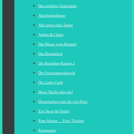
Das perfekte Geheimnis
Abschiedsdinner
Alle unter eine Tanne
Arthur & Claire
Das Blaue vom Himmel
Das Brautkleid
Der Brandner Kasper 2
Die Feuerzangenbowle
Die Liebe Geld
Diese Nacht oder nie!
Dornröschen und dir vier Feen
Ein Oscar für Emily
Eine Mutter… Zwei Töchter
Extrawurst