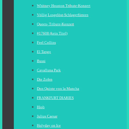
Whitney Houston Tribute-Konzert
Völlig Losgelöst-Schlagerfürsten
Queen- Tribute-Konzert
#17608 (kein Titel)
Feel Collins
El Tango
Bussi
Cavalluna Park
Die Zofen
Don Quinte von la Mancha
FRANKFURT DIARIES
Hiob
Julius Caesar
Holyday on Ice