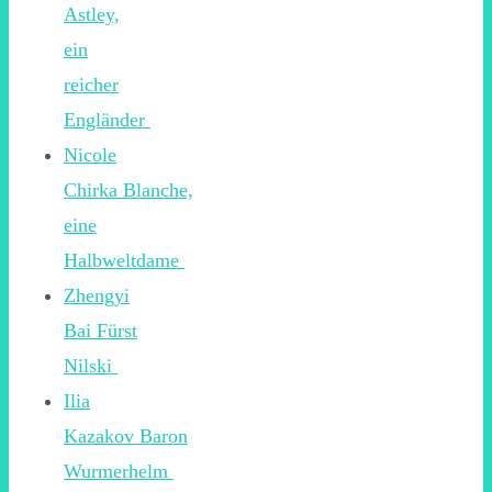
Astley,
ein
reicher
Engländer
Nicole
Chirka Blanche,
eine
Halbweltdame
Zhengyi
Bai Fürst
Nilski
Ilia
Kazakov Baron
Wurmerhelm