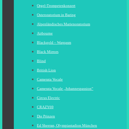
Orgel-Trompetenkonzert
Osteroratorium in Baring
Alpenländisches Marienoratorium
Airbourne
Blackgold – Wargasm
Black Mirrors
Blind
British Lion
Camerata Vocale
Camerata Vocale „Johannespassion“
Circus Electric
CRAZY69
Die Prinzen
Ed Sheeran, Olympiastadion München