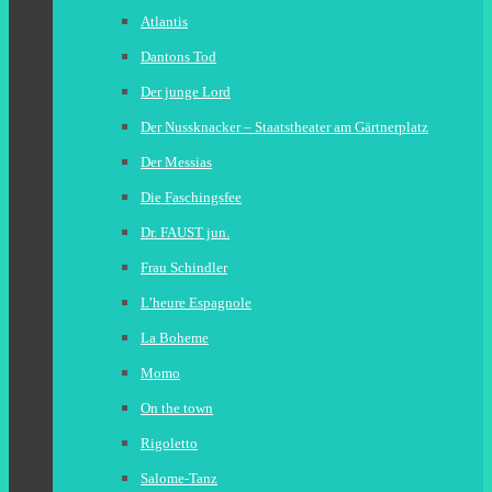
Atlantis
Dantons Tod
Der junge Lord
Der Nussknacker – Staatstheater am Gärtnerplatz
Der Messias
Die Faschingsfee
Dr. FAUST jun.
Frau Schindler
L’heure Espagnole
La Boheme
Momo
On the town
Rigoletto
Salome-Tanz