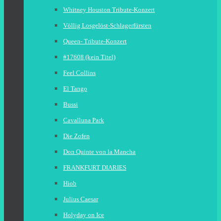
Whitney Houston Tribute-Konzert
Völlig Losgelöst-Schlagerfürsten
Queen- Tribute-Konzert
#17608 (kein Titel)
Feel Collins
El Tango
Bussi
Cavalluna Park
Die Zofen
Don Quinte von la Mancha
FRANKFURT DIARIES
Hiob
Julius Caesar
Holyday on Ice