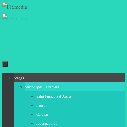
Zum
Inhalt
springen
Zum
Stages
Inhalt
Salzburger Festspiele
springen
Saint François d’Assise
Faust I
Carmen
Jedermann 26