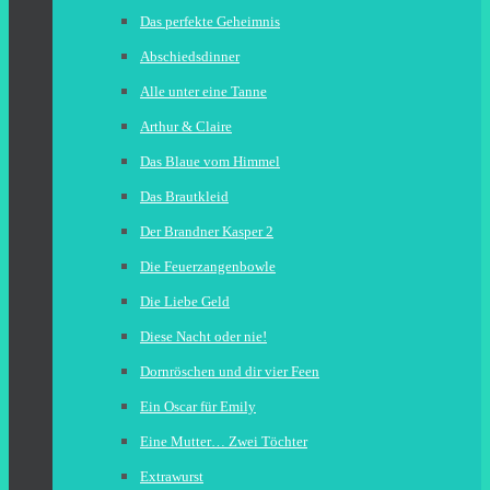
Das perfekte Geheimnis
Abschiedsdinner
Alle unter eine Tanne
Arthur & Claire
Das Blaue vom Himmel
Das Brautkleid
Der Brandner Kasper 2
Die Feuerzangenbowle
Die Liebe Geld
Diese Nacht oder nie!
Dornröschen und dir vier Feen
Ein Oscar für Emily
Eine Mutter… Zwei Töchter
Extrawurst