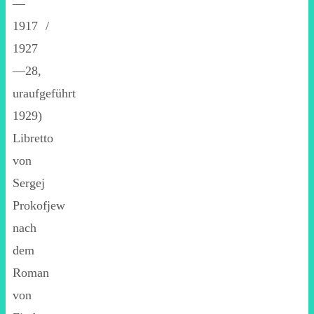
—
1917 /
1927
—28,
uraufgeführt
1929)
Libretto
von
Sergej
Prokofjew
nach
dem
Roman
von