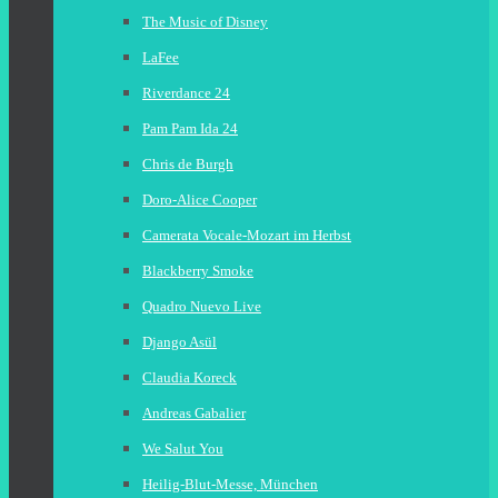
The Music of Disney
LaFee
Riverdance 24
Pam Pam Ida 24
Chris de Burgh
Doro-Alice Cooper
Camerata Vocale-Mozart im Herbst
Blackberry Smoke
Quadro Nuevo Live
Django Asül
Claudia Koreck
Andreas Gabalier
We Salut You
Heilig-Blut-Messe, München