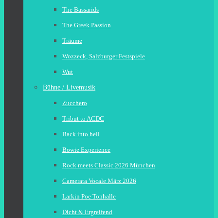
The Bassarids
The Greek Passion
Träume
Wozzeck, Salzburger Festspiele
Wut
Bühne / Livemusik
Zucchero
Tribut to ACDC
Back into hell
Bowie Experience
Rock meets Classic 2026 München
Camerata Vocale März 2026
Larkin Poe Tonhalle
Dicht & Ergreifend