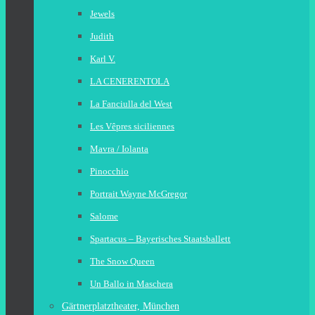
Jewels
Judith
Karl V.
LA CENERENTOLA
La Fanciulla del West
Les Vêpres siciliennes
Mavra / Iolanta
Pinocchio
Portrait Wayne McGregor
Salome
Spartacus – Bayerisches Staatsballett
The Snow Queen
Un Ballo in Maschera
Gärtnerplatztheater, München