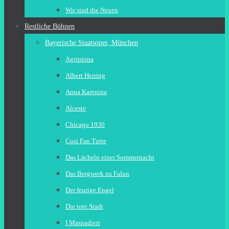
Wir sind die Neuen
Restliche Bühnen
Bayerische Staatsoper, München
Agrippina
Albert Herring
Anna Karenina
Alceste
Chicago 1930
Cosi Fan Tutte
Das Lächeln einer Sommernacht
Das Bergwerk zu Falun
Der feurige Engel
Die tote Stadt
I Masnadieri