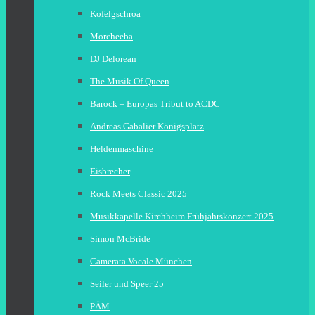
Kofelgschroa
Morcheeba
DJ Delorean
The Musik Of Queen
Barock – Europas Tribut to ACDC
Andreas Gabalier Königsplatz
Heldenmaschine
Eisbrecher
Rock Meets Classic 2025
Musikkapelle Kirchheim Frühjahrskonzert 2025
Simon McBride
Camerata Vocale München
Seiler und Speer 25
PÄM