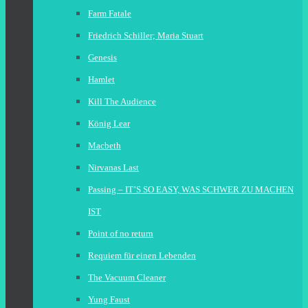
Farm Fatale
Friedrich Schiller; Maria Stuart
Genesis
Hamlet
Kill The Audience
König Lear
Macbeth
Nirvanas Last
Passing – IT’S SO EASY, WAS SCHWER ZU MACHEN
IST
Point of no return
Requiem für einen Lebenden
The Vacuum Cleaner
Yung Faust