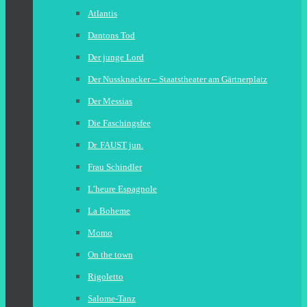
Atlantis
Dantons Tod
Der junge Lord
Der Nussknacker – Staatstheater am Gärtnerplatz
Der Messias
Die Faschingsfee
Dr. FAUST jun.
Frau Schindler
L’heure Espagnole
La Boheme
Momo
On the town
Rigoletto
Salome-Tanz