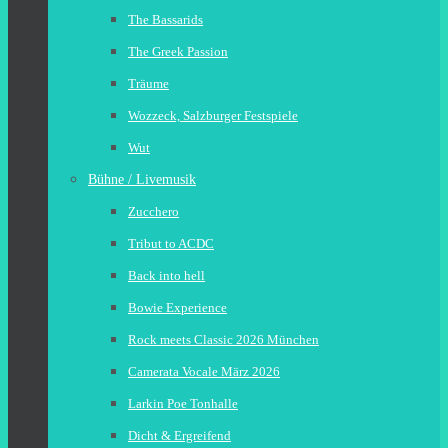
The Bassarids
The Greek Passion
Träume
Wozzeck, Salzburger Festspiele
Wut
Bühne / Livemusik
Zucchero
Tribut to ACDC
Back into hell
Bowie Experience
Rock meets Classic 2026 München
Camerata Vocale März 2026
Larkin Poe Tonhalle
Dicht & Ergreifend