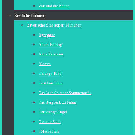
Wir sind die Neuen
Restliche Bühnen
Bayerische Staatsoper, München
Agrippina
Albert Herring
Anna Karenina
Alceste
Chicago 1930
Cosi Fan Tutte
Das Lächeln einer Sommernacht
Das Bergwerk zu Falun
Der feurige Engel
Die tote Stadt
I Masnadieri