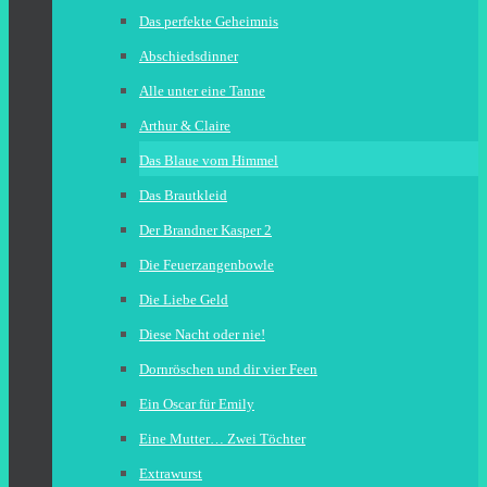
Das perfekte Geheimnis
Abschiedsdinner
Alle unter eine Tanne
Arthur & Claire
Das Blaue vom Himmel
Das Brautkleid
Der Brandner Kasper 2
Die Feuerzangenbowle
Die Liebe Geld
Diese Nacht oder nie!
Dornröschen und dir vier Feen
Ein Oscar für Emily
Eine Mutter… Zwei Töchter
Extrawurst