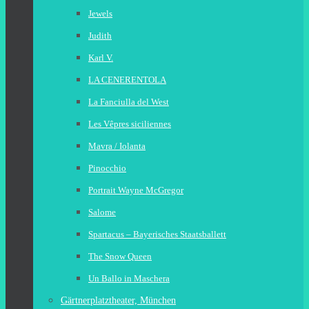
Jewels
Judith
Karl V.
LA CENERENTOLA
La Fanciulla del West
Les Vêpres siciliennes
Mavra / Iolanta
Pinocchio
Portrait Wayne McGregor
Salome
Spartacus – Bayerisches Staatsballett
The Snow Queen
Un Ballo in Maschera
Gärtnerplatztheater, München