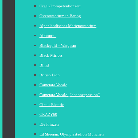
Orgel-Trompetenkonzert
Osteroratorium in Baring
Alpenländisches Marienoratorium
Airbourne
Blackgold – Wargasm
Black Mirrors
Blind
British Lion
Camerata Vocale
Camerata Vocale „Johannespassion“
Circus Electric
CRAZY69
Die Prinzen
Ed Sheeran, Olympiastadion München