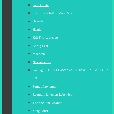
Farm Fatale
Friedrich Schiller; Maria Stuart
Genesis
Hamlet
Kill The Audience
König Lear
Macbeth
Nirvanas Last
Passing – IT’S SO EASY, WAS SCHWER ZU MACHEN
IST
Point of no return
Requiem für einen Lebenden
The Vacuum Cleaner
Yung Faust