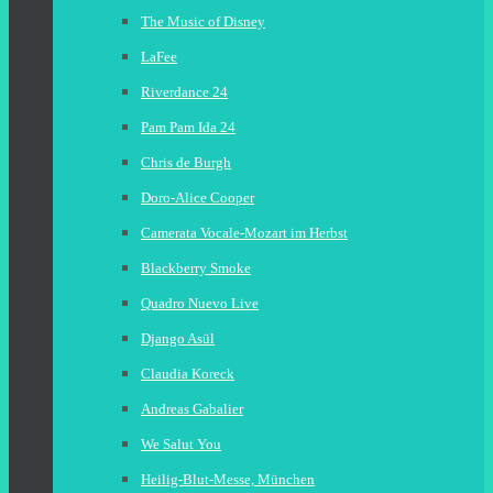
The Music of Disney
LaFee
Riverdance 24
Pam Pam Ida 24
Chris de Burgh
Doro-Alice Cooper
Camerata Vocale-Mozart im Herbst
Blackberry Smoke
Quadro Nuevo Live
Django Asül
Claudia Koreck
Andreas Gabalier
We Salut You
Heilig-Blut-Messe, München