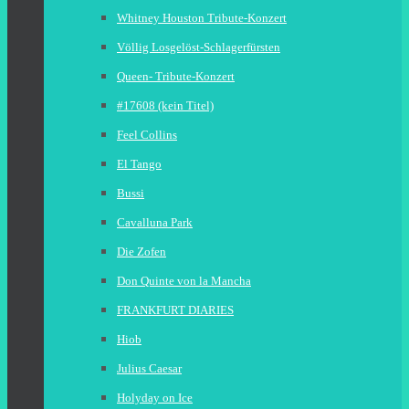
Whitney Houston Tribute-Konzert
Völlig Losgelöst-Schlagerfürsten
Queen- Tribute-Konzert
#17608 (kein Titel)
Feel Collins
El Tango
Bussi
Cavalluna Park
Die Zofen
Don Quinte von la Mancha
FRANKFURT DIARIES
Hiob
Julius Caesar
Holyday on Ice