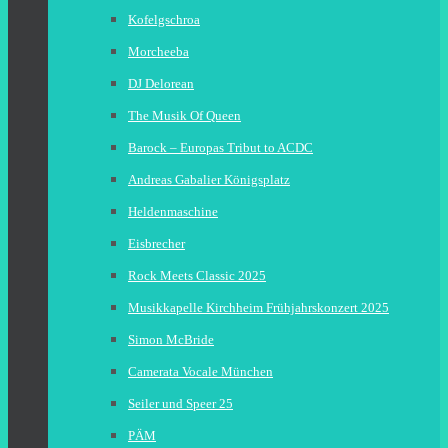
Kofelgschroa
Morcheeba
DJ Delorean
The Musik Of Queen
Barock – Europas Tribut to ACDC
Andreas Gabalier Königsplatz
Heldenmaschine
Eisbrecher
Rock Meets Classic 2025
Musikkapelle Kirchheim Frühjahrskonzert 2025
Simon McBride
Camerata Vocale München
Seiler und Speer 25
PÄM