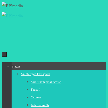
Zum
Inhalt
springen
Zum
Stages
Inhalt
Salzburger Festspiele
springen
Saint François d’Assise
Faust I
Carmen
Jedermann 26