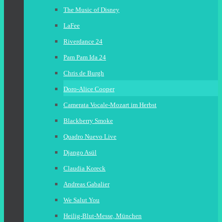
The Music of Disney
LaFee
Riverdance 24
Pam Pam Ida 24
Chris de Burgh
Doro-Alice Cooper
Camerata Vocale-Mozart im Herbst
Blackberry Smoke
Quadro Nuevo Live
Django Asül
Claudia Koreck
Andreas Gabalier
We Salut You
Heilig-Blut-Messe, München