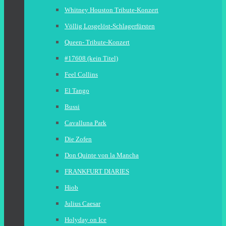
Whitney Houston Tribute-Konzert
Völlig Losgelöst-Schlagerfürsten
Queen- Tribute-Konzert
#17608 (kein Titel)
Feel Collins
El Tango
Bussi
Cavalluna Park
Die Zofen
Don Quinte von la Mancha
FRANKFURT DIARIES
Hiob
Julius Caesar
Holyday on Ice