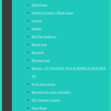
Farm Fatale
Friedrich Schiller; Maria Stuart
Genesis
Hamlet
Kill The Audience
König Lear
Macbeth
Nirvanas Last
Passing – IT’S SO EASY, WAS SCHWER ZU MACHEN
IST
Point of no return
Requiem für einen Lebenden
The Vacuum Cleaner
Yung Faust