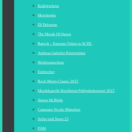
Kofelgschroa
Morcheeba
DJ Delorean
The Musik Of Queen
Barock – Europas Tribut to ACDC
Andreas Gabalier Königsplatz
Heldenmaschine
Eisbrecher
Rock Meets Classic 2025
Musikkapelle Kirchheim Frühjahrskonzert 2025
Simon McBride
Camerata Vocale München
Seiler und Speer 25
PÄM