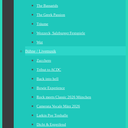
The Bassarids
The Greek Passion
Träume
Wozzeck, Salzburger Festspiele
Wut
Bühne / Livemusik
Zucchero
Tribut to ACDC
Back into hell
Bowie Experience
Rock meets Classic 2026 München
Camerata Vocale März 2026
Larkin Poe Tonhalle
Dicht & Ergreifend