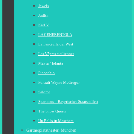
Jewels
Judith
Karl V.
LA CENERENTOLA
La Fanciulla del West
Les Vêpres siciliennes
Mavra / Iolanta
Pinocchio
Portrait Wayne McGregor
Salome
Spartacus – Bayerisches Staatsballett
The Snow Queen
Un Ballo in Maschera
Gärtnerplatztheater, München