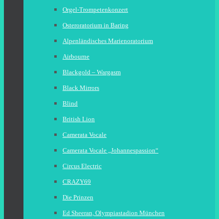
Orgel-Trompetenkonzert
Osteroratorium in Baring
Alpenländisches Marienoratorium
Airbourne
Blackgold – Wargasm
Black Mirrors
Blind
British Lion
Camerata Vocale
Camerata Vocale „Johannespassion“
Circus Electric
CRAZY69
Die Prinzen
Ed Sheeran, Olympiastadion München