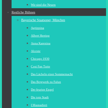
Wir sind die Neuen
Restliche Bühnen
Bayerische Staatsoper, München
Agrippina
Albert Herring
Anna Karenina
Alceste
Chicago 1930
Cosi Fan Tutte
Das Lächeln einer Sommernacht
Das Bergwerk zu Falun
Der feurige Engel
Die tote Stadt
I Masnadieri