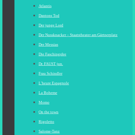
Atlantis
Dantons Tod
Der junge Lord
Der Nussknacker – Staatstheater am Gärtnerplatz
Der Messias
Die Faschingsfee
Dr. FAUST jun.
Frau Schindler
L’heure Espagnole
La Boheme
Momo
On the town
Rigoletto
Salome-Tanz