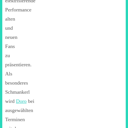
elektrisierende
Performance
alten
und
neuen
Fans
zu
präsentieren.
Als
besonderes
Schmankerl
wird
Doro
bei
ausgewählten
Terminen