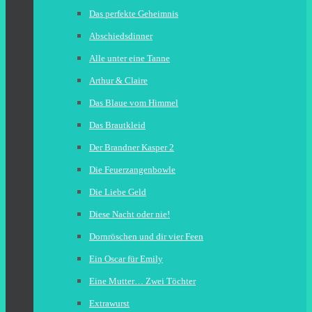
Das perfekte Geheimnis
Abschiedsdinner
Alle unter eine Tanne
Arthur & Claire
Das Blaue vom Himmel
Das Brautkleid
Der Brandner Kasper 2
Die Feuerzangenbowle
Die Liebe Geld
Diese Nacht oder nie!
Dornröschen und dir vier Feen
Ein Oscar für Emily
Eine Mutter… Zwei Töchter
Extrawurst