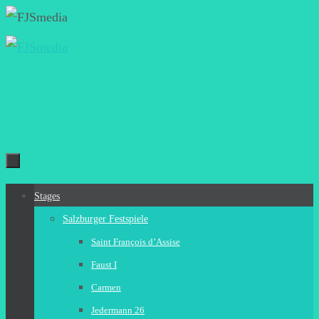
Zum
Inhalt
springen
Zum
Stages
Inhalt
Salzburger Festspiele
springen
Saint François d’Assise
Faust I
Carmen
Jedermann 26