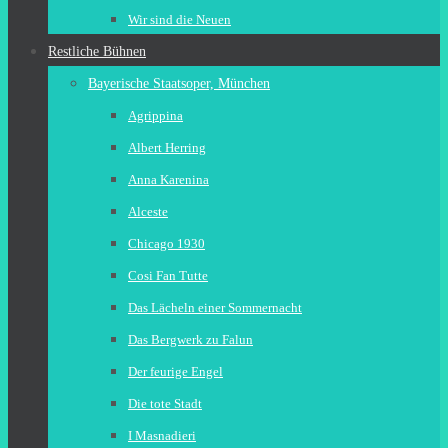
Wir sind die Neuen
Restliche Bühnen
Bayerische Staatsoper, München
Agrippina
Albert Herring
Anna Karenina
Alceste
Chicago 1930
Cosi Fan Tutte
Das Lächeln einer Sommernacht
Das Bergwerk zu Falun
Der feurige Engel
Die tote Stadt
I Masnadieri