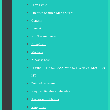
Farm Fatale
Friedrich Schiller; Maria Stuart
Genesis
Hamlet
Kill The Audience
König Lear
Macbeth
Nirvanas Last
Passing – IT’S SO EASY, WAS SCHWER ZU MACHEN
IST
Point of no return
Requiem für einen Lebenden
The Vacuum Cleaner
Yung Faust