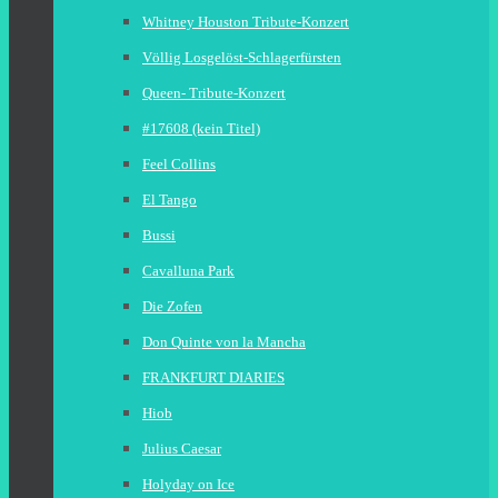
Whitney Houston Tribute-Konzert
Völlig Losgelöst-Schlagerfürsten
Queen- Tribute-Konzert
#17608 (kein Titel)
Feel Collins
El Tango
Bussi
Cavalluna Park
Die Zofen
Don Quinte von la Mancha
FRANKFURT DIARIES
Hiob
Julius Caesar
Holyday on Ice