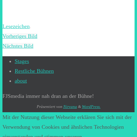
Lesezeichen
.
Vorheriges Bild
Nächstes Bild
Stages
Restliche Bühnen
about
FJSmedia immer nah dran an der Bühne!
Präsentiert von
Nirvana
&
WordPress.
Mit der Nutzung dieser Webseite erklären Sie sich mit der
Verwendung von Cookies und ähnlichen Technologien
einverstanden und stimmen unseren