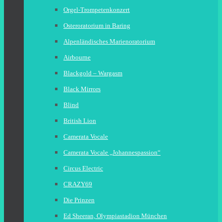
Orgel-Trompetenkonzert
Osteroratorium in Baring
Alpenländisches Marienoratorium
Airbourne
Blackgold – Wargasm
Black Mirrors
Blind
British Lion
Camerata Vocale
Camerata Vocale „Johannespassion“
Circus Electric
CRAZY69
Die Prinzen
Ed Sheeran, Olympiastadion München