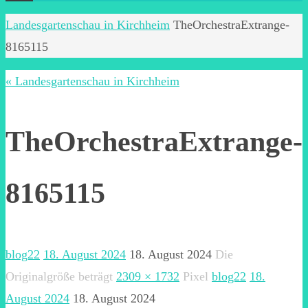
Start
Landesgartenschau in Kirchheim
TheOrchestraExtrange-
8165115
« Landesgartenschau in Kirchheim
TheOrchestraExtrange-
8165115
blog22
18. August 2024
18. August 2024
Die
Originalgröße beträgt
2309 × 1732
Pixel
blog22
18.
August 2024
18. August 2024