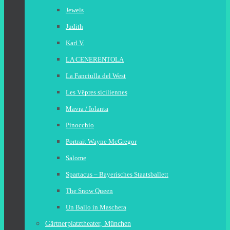
Jewels
Judith
Karl V.
LA CENERENTOLA
La Fanciulla del West
Les Vêpres siciliennes
Mavra / Iolanta
Pinocchio
Portrait Wayne McGregor
Salome
Spartacus – Bayerisches Staatsballett
The Snow Queen
Un Ballo in Maschera
Gärtnerplatztheater, München