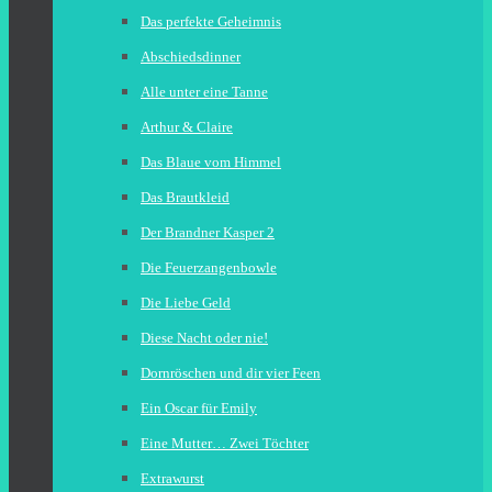
Das perfekte Geheimnis
Abschiedsdinner
Alle unter eine Tanne
Arthur & Claire
Das Blaue vom Himmel
Das Brautkleid
Der Brandner Kasper 2
Die Feuerzangenbowle
Die Liebe Geld
Diese Nacht oder nie!
Dornröschen und dir vier Feen
Ein Oscar für Emily
Eine Mutter… Zwei Töchter
Extrawurst