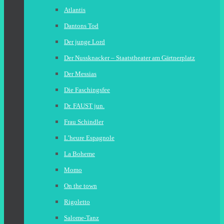
Atlantis
Dantons Tod
Der junge Lord
Der Nussknacker – Staatstheater am Gärtnerplatz
Der Messias
Die Faschingsfee
Dr. FAUST jun.
Frau Schindler
L’heure Espagnole
La Boheme
Momo
On the town
Rigoletto
Salome-Tanz