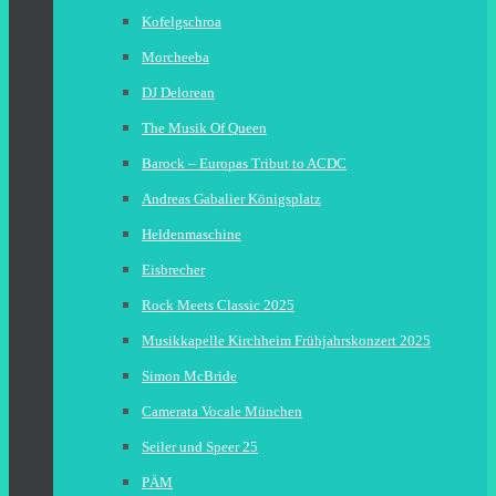
Kofelgschroa
Morcheeba
DJ Delorean
The Musik Of Queen
Barock – Europas Tribut to ACDC
Andreas Gabalier Königsplatz
Heldenmaschine
Eisbrecher
Rock Meets Classic 2025
Musikkapelle Kirchheim Frühjahrskonzert 2025
Simon McBride
Camerata Vocale München
Seiler und Speer 25
PÄM