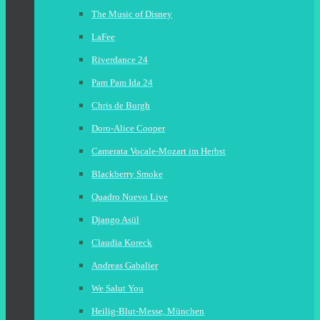
The Music of Disney
LaFee
Riverdance 24
Pam Pam Ida 24
Chris de Burgh
Doro-Alice Cooper
Camerata Vocale-Mozart im Herbst
Blackberry Smoke
Quadro Nuevo Live
Django Asül
Claudia Koreck
Andreas Gabalier
We Salut You
Heilig-Blut-Messe, München