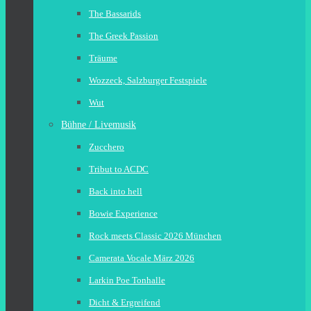
The Bassarids
The Greek Passion
Träume
Wozzeck, Salzburger Festspiele
Wut
Bühne / Livemusik
Zucchero
Tribut to ACDC
Back into hell
Bowie Experience
Rock meets Classic 2026 München
Camerata Vocale März 2026
Larkin Poe Tonhalle
Dicht & Ergreifend