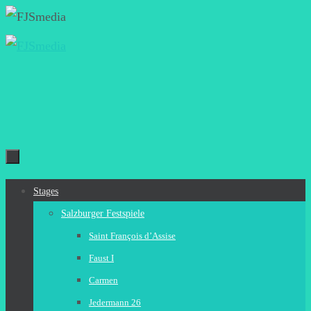
Zum
Inhalt
springen
Zum
Stages
Inhalt
Salzburger Festspiele
springen
Saint François d’Assise
Faust I
Carmen
Jedermann 26