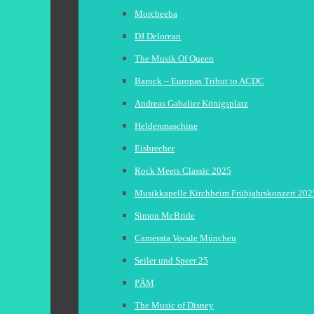
Morcheeba
DJ Delorean
The Musik Of Queen
Barock – Europas Tribut to ACDC
Andreas Gabalier Königsplatz
Heldenmaschine
Eisbrecher
Rock Meets Classic 2025
Musikkapelle Kirchheim Frühjahrskonzert 202
Simon McBride
Camerata Vocale München
Seiler und Speer 25
PÄM
The Music of Disney