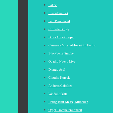
LaFee
Riverdance 24
Pam Pam Ida 24
Chris de Burgh
Doro-Alice Cooper
Camerata Vocale-Mozart im Herbst
Blackberry Smoke
Quadro Nuevo Live
Django Asül
Claudia Koreck
Andreas Gabalier
We Salut You
Heilig-Blut-Messe, München
Orgel-Trompetenkonzert