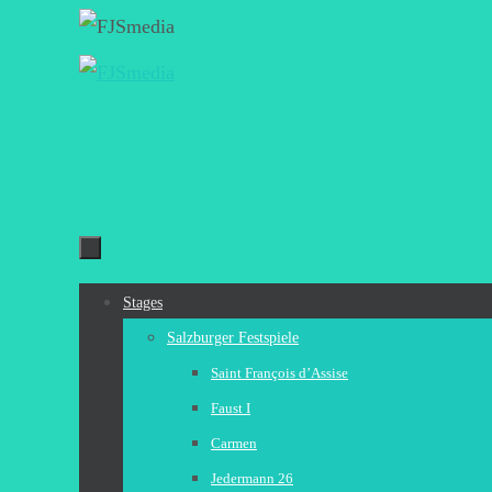
Zum
Inhalt
springen
Zum
Stages
Inhalt
Salzburger Festspiele
springen
Saint François d’Assise
Faust I
Carmen
Jedermann 26