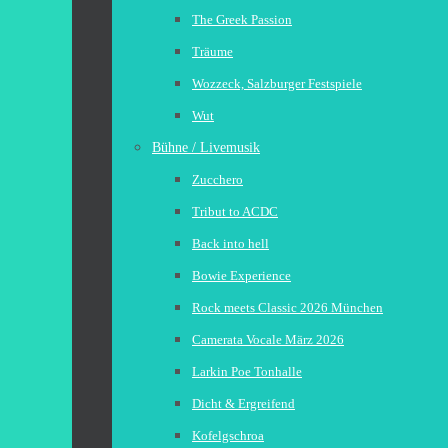
The Greek Passion
Träume
Wozzeck, Salzburger Festspiele
Wut
Bühne / Livemusik
Zucchero
Tribut to ACDC
Back into hell
Bowie Experience
Rock meets Classic 2026 München
Camerata Vocale März 2026
Larkin Poe Tonhalle
Dicht & Ergreifend
Kofelgschroa