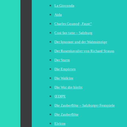
La Gioconda
Aida
Charles Gounod „Faust“
Cosi fan tutte – Salzburg
Der Ignorant und der Wahnsinnige
Der Rosenkavalier von Richard Strauss
Der Sturm
Die Empörten
Die Walküre
Die Wut die bleibt
ŒDIPE
Die Zauberflöte – Salzburger Festspiele
Die Zauberflöte
Elektra