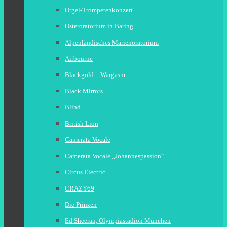
Orgel-Trompetenkonzert
Osteroratorium in Baring
Alpenländisches Marienoratorium
Airbourne
Blackgold – Wargasm
Black Mirrors
Blind
British Lion
Camerata Vocale
Camerata Vocale „Johannespassion“
Circus Electric
CRAZY69
Die Prinzen
Ed Sheeran, Olympiastadion München