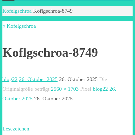
Start
Kofelgschroa
Koflgschroa-8749
« Kofelgschroa
Koflgschroa-8749
blog22
26. Oktober 2025
26. Oktober 2025
Die
Originalgröße beträgt
2560 × 1703
Pixel
blog22
26.
Oktober 2025
26. Oktober 2025
Lesezeichen
.