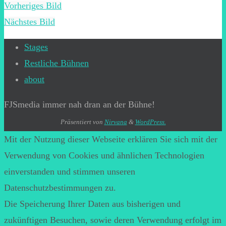
Vorheriges Bild
Nächstes Bild
Stages
Restliche Bühnen
about
FJSmedia immer nah dran an der Bühne!
Präsentiert von
Nirvana
&
WordPress.
Mit der Nutzung dieser Webseite erklären Sie sich mit der
Verwendung von Cookies und ähnlichen Technologien
einverstanden und stimmen unseren
Datenschutzbestimmungen zu.
Die Speicherung Ihrer Daten aus bisherigen und
zukünftigen Besuchen, sowie deren Verwendung erfolgt im