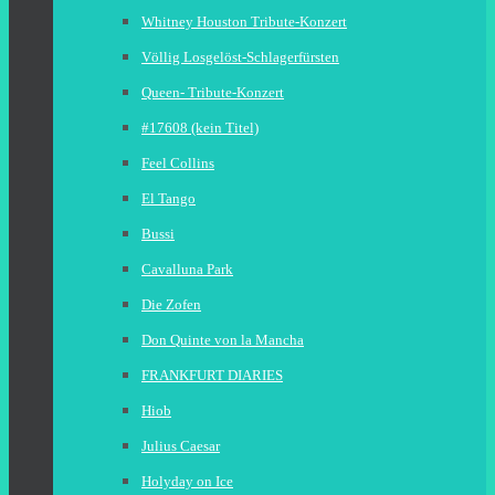
Whitney Houston Tribute-Konzert
Völlig Losgelöst-Schlagerfürsten
Queen- Tribute-Konzert
#17608 (kein Titel)
Feel Collins
El Tango
Bussi
Cavalluna Park
Die Zofen
Don Quinte von la Mancha
FRANKFURT DIARIES
Hiob
Julius Caesar
Holyday on Ice