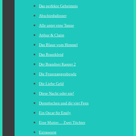
Das perfekte Geheimnis
Abschiedsdinner
Alle unter eine Tanne
Arthur & Claire
Das Blaue vom Himmel
Das Brautkleid
Der Brandner Kasper 2
Die Feuerzangenbowle
Die Liebe Geld
Diese Nacht oder nie!
Dornröschen und dir vier Feen
Ein Oscar für Emily
Eine Mutter… Zwei Töchter
Extrawurst