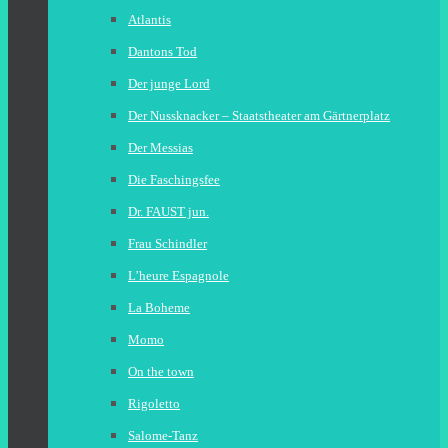
Atlantis
Dantons Tod
Der junge Lord
Der Nussknacker – Staatstheater am Gärtnerplatz
Der Messias
Die Faschingsfee
Dr. FAUST jun.
Frau Schindler
L’heure Espagnole
La Boheme
Momo
On the town
Rigoletto
Salome-Tanz