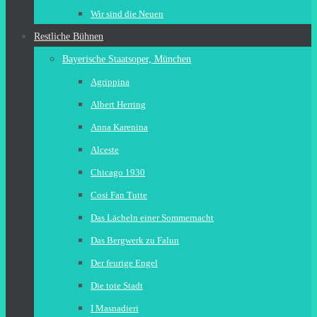
Wir sind die Neuen
Restliche Bühnen
Bayerische Staatsoper, München
Agrippina
Albert Herring
Anna Karenina
Alceste
Chicago 1930
Cosi Fan Tutte
Das Lächeln einer Sommernacht
Das Bergwerk zu Falun
Der feurige Engel
Die tote Stadt
I Masnadieri