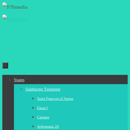
Zum
Inhalt
springen
Zum
Stages
Inhalt
Salzburger Festspiele
springen
Saint François d’Assise
Faust I
Carmen
Jedermann 26