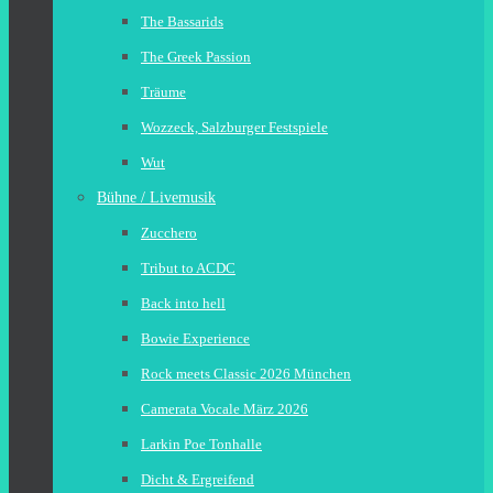
The Bassarids
The Greek Passion
Träume
Wozzeck, Salzburger Festspiele
Wut
Bühne / Livemusik
Zucchero
Tribut to ACDC
Back into hell
Bowie Experience
Rock meets Classic 2026 München
Camerata Vocale März 2026
Larkin Poe Tonhalle
Dicht & Ergreifend