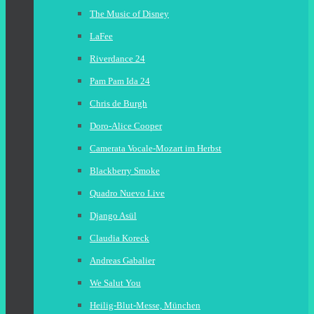
The Music of Disney
LaFee
Riverdance 24
Pam Pam Ida 24
Chris de Burgh
Doro-Alice Cooper
Camerata Vocale-Mozart im Herbst
Blackberry Smoke
Quadro Nuevo Live
Django Asül
Claudia Koreck
Andreas Gabalier
We Salut You
Heilig-Blut-Messe, München