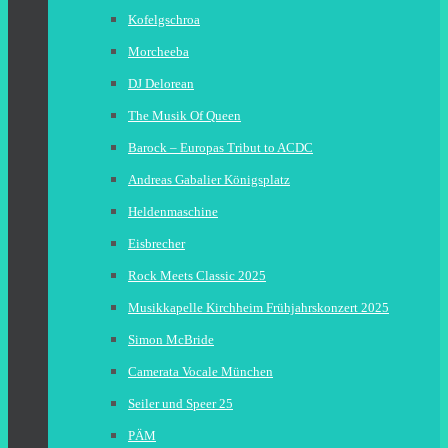
Kofelgschroa
Morcheeba
DJ Delorean
The Musik Of Queen
Barock – Europas Tribut to ACDC
Andreas Gabalier Königsplatz
Heldenmaschine
Eisbrecher
Rock Meets Classic 2025
Musikkapelle Kirchheim Frühjahrskonzert 2025
Simon McBride
Camerata Vocale München
Seiler und Speer 25
PÄM