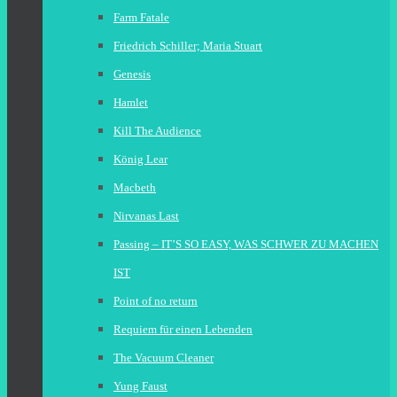
Farm Fatale
Friedrich Schiller; Maria Stuart
Genesis
Hamlet
Kill The Audience
König Lear
Macbeth
Nirvanas Last
Passing – IT’S SO EASY, WAS SCHWER ZU MACHEN
IST
Point of no return
Requiem für einen Lebenden
The Vacuum Cleaner
Yung Faust