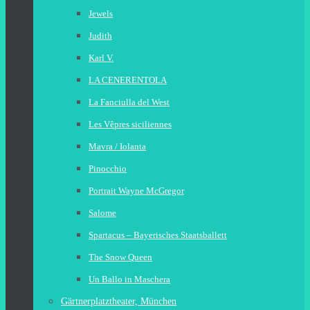
Jewels
Judith
Karl V.
LA CENERENTOLA
La Fanciulla del West
Les Vêpres siciliennes
Mavra / Iolanta
Pinocchio
Portrait Wayne McGregor
Salome
Spartacus – Bayerisches Staatsballett
The Snow Queen
Un Ballo in Maschera
Gärtnerplatztheater, München