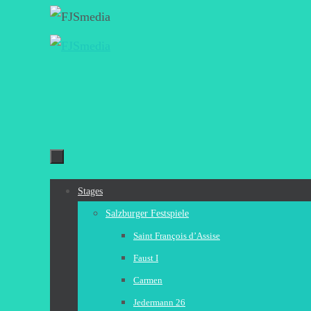
Zum
Inhalt
springen
Zum
Stages
Inhalt
Salzburger Festspiele
springen
Saint François d’Assise
Faust I
Carmen
Jedermann 26