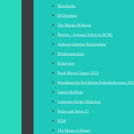
Morcheeba
DJ Delorean
The Musik Of Queen
Barock – Europas Tribut to ACDC
Andreas Gabalier Königsplatz
Heldenmaschine
Eisbrecher
Rock Meets Classic 2025
Musikkapelle Kirchheim Frühjahrskonzert 202
Simon McBride
Camerata Vocale München
Seiler und Speer 25
PÄM
The Music of Disney