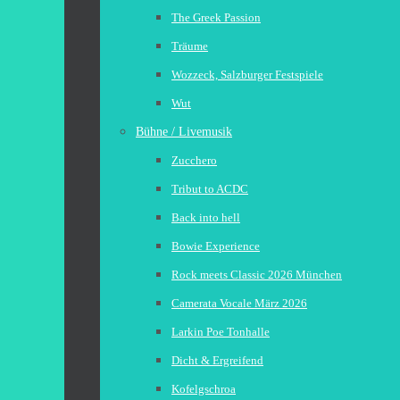
The Greek Passion
Träume
Wozzeck, Salzburger Festspiele
Wut
Bühne / Livemusik
Zucchero
Tribut to ACDC
Back into hell
Bowie Experience
Rock meets Classic 2026 München
Camerata Vocale März 2026
Larkin Poe Tonhalle
Dicht & Ergreifend
Kofelgschroa