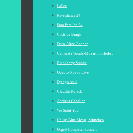
LaFee
Riverdance 24
Pam Pam Ida 24
Chris de Burgh
Doro-Alice Cooper
Camerata Vocale-Mozart im Herbst
Blackberry Smoke
Quadro Nuevo Live
Django Asül
Claudia Koreck
Andreas Gabalier
We Salut You
Heilig-Blut-Messe, München
Orgel-Trompetenkonzert