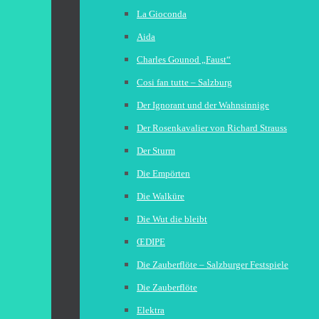
La Gioconda
Aida
Charles Gounod „Faust“
Cosi fan tutte – Salzburg
Der Ignorant und der Wahnsinnige
Der Rosenkavalier von Richard Strauss
Der Sturm
Die Empörten
Die Walküre
Die Wut die bleibt
ŒDIPE
Die Zauberflöte – Salzburger Festspiele
Die Zauberflöte
Elektra