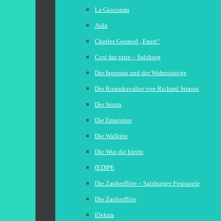
La Gioconda
Aida
Charles Gounod „Faust“
Cosi fan tutte – Salzburg
Der Ignorant und der Wahnsinnige
Der Rosenkavalier von Richard Strauss
Der Sturm
Die Empörten
Die Walküre
Die Wut die bleibt
ŒDIPE
Die Zauberflöte – Salzburger Festspiele
Die Zauberflöte
Elektra