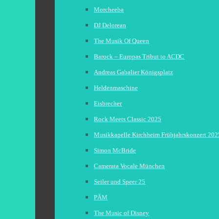
Morcheeba
DJ Delorean
The Musik Of Queen
Barock – Europas Tribut to ACDC
Andreas Gabalier Königsplatz
Heldenmaschine
Eisbrecher
Rock Meets Classic 2025
Musikkapelle Kirchheim Frühjahrskonzert 202
Simon McBride
Camerata Vocale München
Seiler und Speer 25
PÄM
The Music of Disney