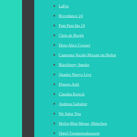
LaFee
Riverdance 24
Pam Pam Ida 24
Chris de Burgh
Doro-Alice Cooper
Camerata Vocale-Mozart im Herbst
Blackberry Smoke
Quadro Nuevo Live
Django Asül
Claudia Koreck
Andreas Gabalier
We Salut You
Heilig-Blut-Messe, München
Orgel-Trompetenkonzert