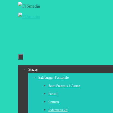
Zum
Inhalt
springen
Zum
Stages
Inhalt
Salzburger Festspiele
springen
Saint François d’Assise
Faust I
Carmen
Jedermann 26