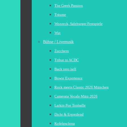
The Greek Passion
Träume
Wozzeck, Salzburger Festspiele
Wut
Bühne / Livemusik
Zucchero
Tribut to ACDC
Back into hell
Bowie Experience
Rock meets Classic 2026 München
Camerata Vocale März 2026
Larkin Poe Tonhalle
Dicht & Ergreifend
Kofelgschroa