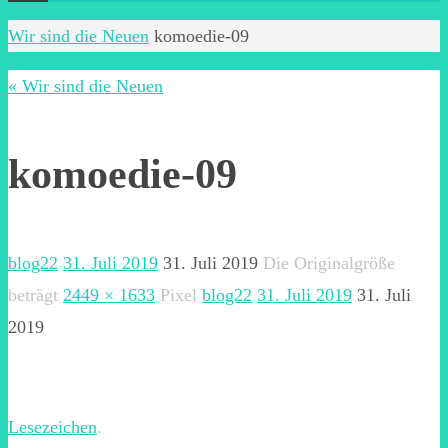
Start
Wir sind die Neuen
komoedie-09
« Wir sind die Neuen
komoedie-09
blog22
31. Juli 2019
31. Juli 2019
Die Originalgröße
beträgt
2449 × 1633
Pixel
blog22
31. Juli 2019
31. Juli
2019
Lesezeichen
.