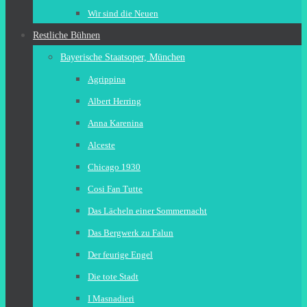
Wir sind die Neuen
Restliche Bühnen
Bayerische Staatsoper, München
Agrippina
Albert Herring
Anna Karenina
Alceste
Chicago 1930
Cosi Fan Tutte
Das Lächeln einer Sommernacht
Das Bergwerk zu Falun
Der feurige Engel
Die tote Stadt
I Masnadieri