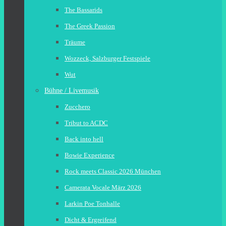
The Bassarids
The Greek Passion
Träume
Wozzeck, Salzburger Festspiele
Wut
Bühne / Livemusik
Zucchero
Tribut to ACDC
Back into hell
Bowie Experience
Rock meets Classic 2026 München
Camerata Vocale März 2026
Larkin Poe Tonhalle
Dicht & Ergreifend