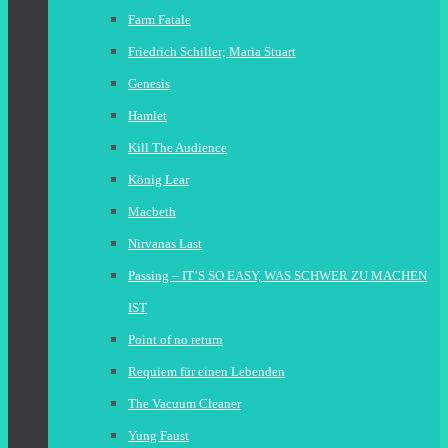
Farm Fatale
Friedrich Schiller; Maria Stuart
Genesis
Hamlet
Kill The Audience
König Lear
Macbeth
Nirvanas Last
Passing – IT’S SO EASY, WAS SCHWER ZU MACHEN
IST
Point of no return
Requiem für einen Lebenden
The Vacuum Cleaner
Yung Faust