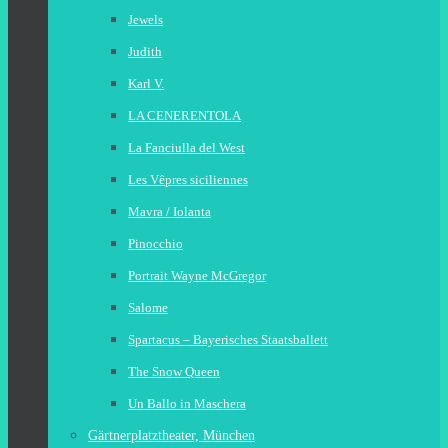
Jewels
Judith
Karl V.
LA CENERENTOLA
La Fanciulla del West
Les Vêpres siciliennes
Mavra / Iolanta
Pinocchio
Portrait Wayne McGregor
Salome
Spartacus – Bayerisches Staatsballett
The Snow Queen
Un Ballo in Maschera
Gärtnerplatztheater, München