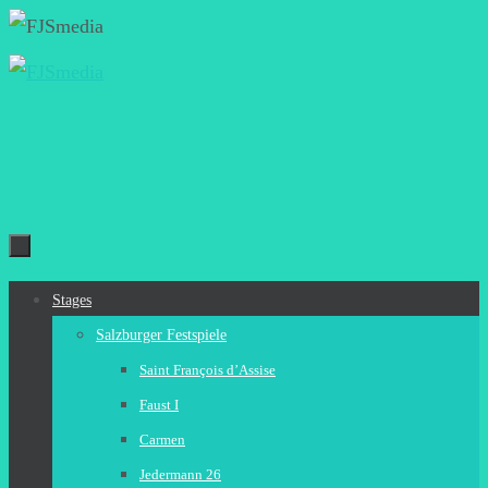
Zum
Inhalt
springen
Zum
Stages
Inhalt
Salzburger Festspiele
springen
Saint François d’Assise
Faust I
Carmen
Jedermann 26