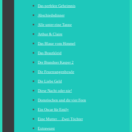
Das perfekte Geheimnis
Abschiedsdinner
Alle unter eine Tanne
Arthur & Claire
Das Blaue vom Himmel
Das Brautkleid
Der Brandner Kasper 2
Die Feuerzangenbowle
Die Liebe Geld
Diese Nacht oder nie!
Dornröschen und dir vier Feen
Ein Oscar für Emily
Eine Mutter… Zwei Töchter
Extrawurst