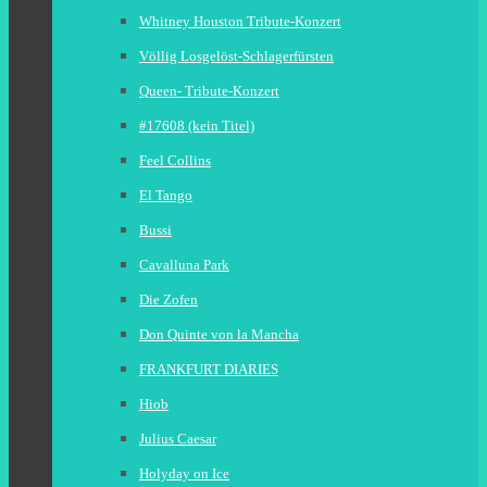
Whitney Houston Tribute-Konzert
Völlig Losgelöst-Schlagerfürsten
Queen- Tribute-Konzert
#17608 (kein Titel)
Feel Collins
El Tango
Bussi
Cavalluna Park
Die Zofen
Don Quinte von la Mancha
FRANKFURT DIARIES
Hiob
Julius Caesar
Holyday on Ice