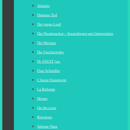
Atlantis
Dantons Tod
Der junge Lord
Der Nussknacker – Staatstheater am Gärtnerplatz
Der Messias
Die Faschingsfee
Dr. FAUST jun.
Frau Schindler
L’heure Espagnole
La Boheme
Momo
On the town
Rigoletto
Salome-Tanz