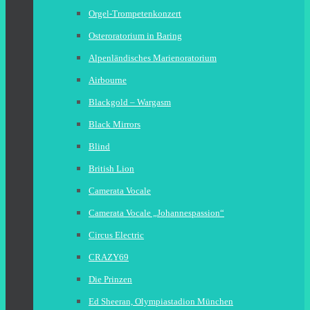
Orgel-Trompetenkonzert
Osteroratorium in Baring
Alpenländisches Marienoratorium
Airbourne
Blackgold – Wargasm
Black Mirrors
Blind
British Lion
Camerata Vocale
Camerata Vocale „Johannespassion“
Circus Electric
CRAZY69
Die Prinzen
Ed Sheeran, Olympiastadion München