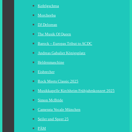
Kofelgschroa
Morcheeba
DJ Delorean
The Musik Of Queen
Barock – Europas Tribut to ACDC
Andreas Gabalier Königsplatz
Heldenmaschine
Eisbrecher
Rock Meets Classic 2025
Musikkapelle Kirchheim Frühjahrskonzert 2025
Simon McBride
Camerata Vocale München
Seiler und Speer 25
PÄM