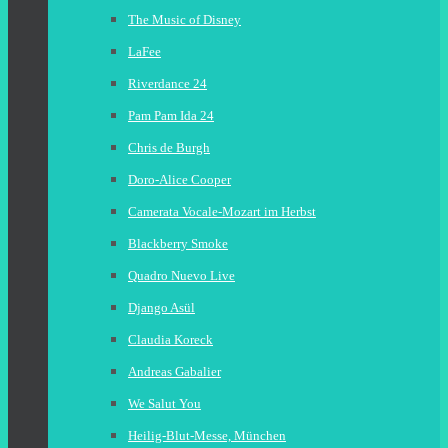
The Music of Disney
LaFee
Riverdance 24
Pam Pam Ida 24
Chris de Burgh
Doro-Alice Cooper
Camerata Vocale-Mozart im Herbst
Blackberry Smoke
Quadro Nuevo Live
Django Asül
Claudia Koreck
Andreas Gabalier
We Salut You
Heilig-Blut-Messe, München