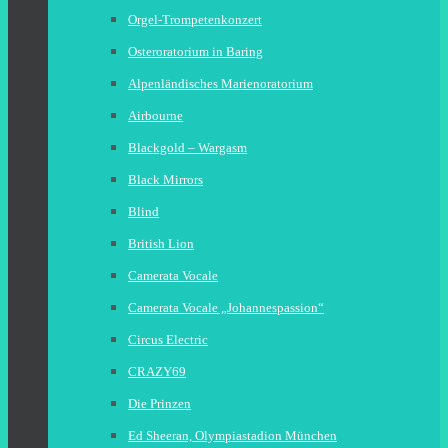
Orgel-Trompetenkonzert
Osteroratorium in Baring
Alpenländisches Marienoratorium
Airbourne
Blackgold – Wargasm
Black Mirrors
Blind
British Lion
Camerata Vocale
Camerata Vocale „Johannespassion“
Circus Electric
CRAZY69
Die Prinzen
Ed Sheeran, Olympiastadion München