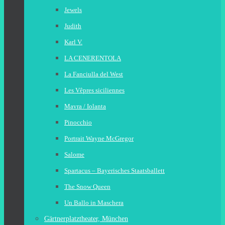
Jewels
Judith
Karl V.
LA CENERENTOLA
La Fanciulla del West
Les Vêpres siciliennes
Mavra / Iolanta
Pinocchio
Portrait Wayne McGregor
Salome
Spartacus – Bayerisches Staatsballett
The Snow Queen
Un Ballo in Maschera
Gärtnerplatztheater, München