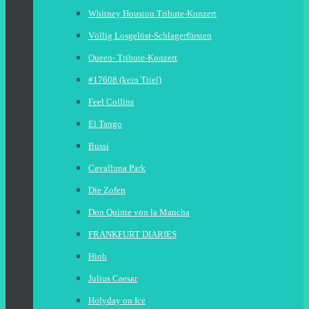
Whitney Houston Tribute-Konzert
Völlig Losgelöst-Schlagerfürsten
Queen- Tribute-Konzert
#17608 (kein Titel)
Feel Collins
El Tango
Bussi
Cavalluna Park
Die Zofen
Don Quinte von la Mancha
FRANKFURT DIARIES
Hiob
Julius Caesar
Holyday on Ice