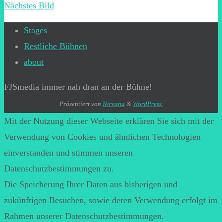
Nächstes Bild
Stages
Restliche Bühnen
about
FJSmedia immer nah dran an der Bühne!
Präsentiert von
Nirvana
&
WordPress.
Mit der Nutzung dieser Webseite erklären Sie sich mit der
Verwendung von Cookies und ähnlichen Technologien
einverstanden und stimmen unseren
Datenschutzbestimmungen zu.
Die Speicherung Ihrer Daten aus bisherigen und
zukünftigen Besuchen, sowie deren Verwendung erfolgt im
Rahmen unserer Datenschutzbestimmungen.