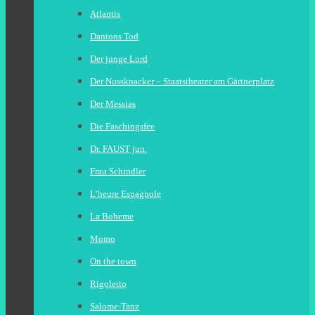
Atlantis
Dantons Tod
Der junge Lord
Der Nussknacker – Staatstheater am Gärtnerplatz
Der Messias
Die Faschingsfee
Dr. FAUST jun.
Frau Schindler
L’heure Espagnole
La Boheme
Momo
On the town
Rigoletto
Salome-Tanz