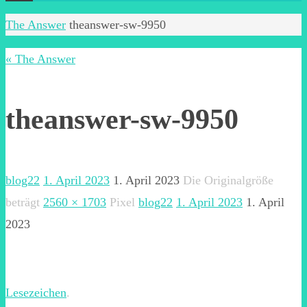
Start
The Answer
theanswer-sw-9950
« The Answer
theanswer-sw-9950
blog22
1. April 2023
1. April 2023
Die Originalgröße
beträgt
2560 × 1703
Pixel
blog22
1. April 2023
1. April
2023
Lesezeichen
.