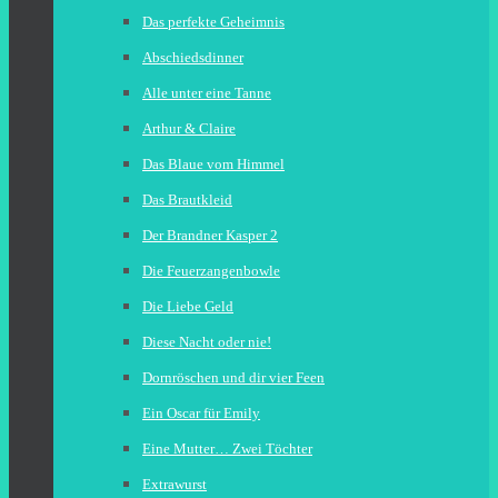
Das perfekte Geheimnis
Abschiedsdinner
Alle unter eine Tanne
Arthur & Claire
Das Blaue vom Himmel
Das Brautkleid
Der Brandner Kasper 2
Die Feuerzangenbowle
Die Liebe Geld
Diese Nacht oder nie!
Dornröschen und dir vier Feen
Ein Oscar für Emily
Eine Mutter… Zwei Töchter
Extrawurst