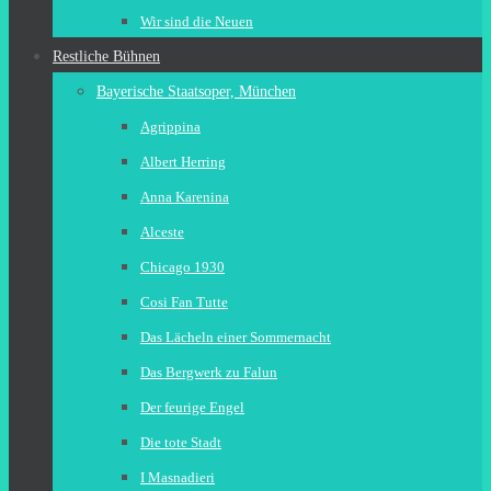
Wir sind die Neuen
Restliche Bühnen
Bayerische Staatsoper, München
Agrippina
Albert Herring
Anna Karenina
Alceste
Chicago 1930
Cosi Fan Tutte
Das Lächeln einer Sommernacht
Das Bergwerk zu Falun
Der feurige Engel
Die tote Stadt
I Masnadieri