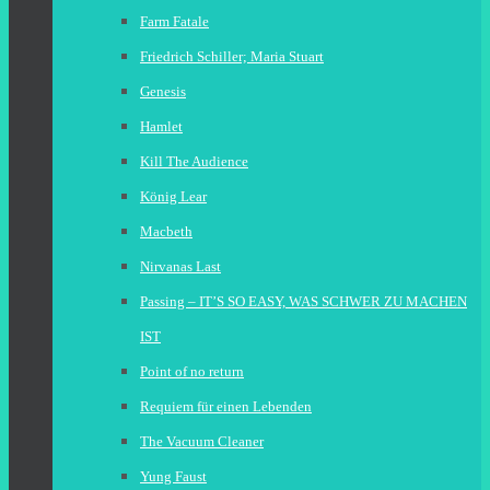
Farm Fatale
Friedrich Schiller; Maria Stuart
Genesis
Hamlet
Kill The Audience
König Lear
Macbeth
Nirvanas Last
Passing – IT’S SO EASY, WAS SCHWER ZU MACHEN
IST
Point of no return
Requiem für einen Lebenden
The Vacuum Cleaner
Yung Faust