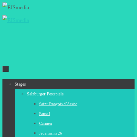
Zum
Inhalt
springen
Zum
Stages
Inhalt
Salzburger Festspiele
springen
Saint François d’Assise
Faust I
Carmen
Jedermann 26