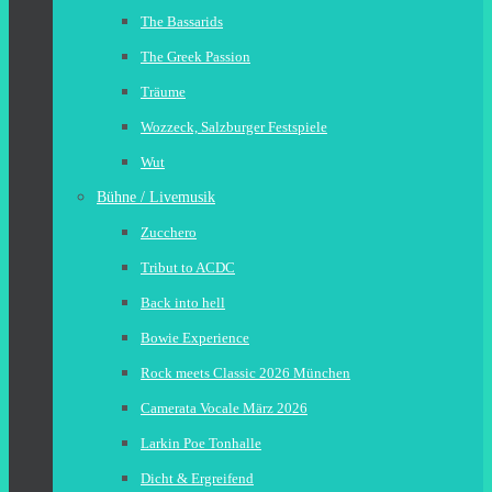
The Bassarids
The Greek Passion
Träume
Wozzeck, Salzburger Festspiele
Wut
Bühne / Livemusik
Zucchero
Tribut to ACDC
Back into hell
Bowie Experience
Rock meets Classic 2026 München
Camerata Vocale März 2026
Larkin Poe Tonhalle
Dicht & Ergreifend