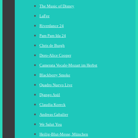
The Music of Disney
LaFee
Riverdance 24
Pam Pam Ida 24
Chris de Burgh
Doro-Alice Cooper
Camerata Vocale-Mozart im Herbst
Blackberry Smoke
Quadro Nuevo Live
Django Asül
Claudia Koreck
Andreas Gabalier
We Salut You
Heilig-Blut-Messe, München