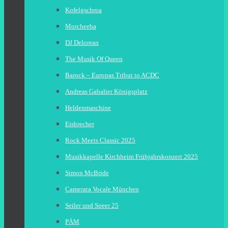
Kofelgschroa
Morcheeba
DJ Delorean
The Musik Of Queen
Barock – Europas Tribut to ACDC
Andreas Gabalier Königsplatz
Heldenmaschine
Eisbrecher
Rock Meets Classic 2025
Musikkapelle Kirchheim Frühjahrskonzert 2025
Simon McBride
Camerata Vocale München
Seiler und Speer 25
PÄM