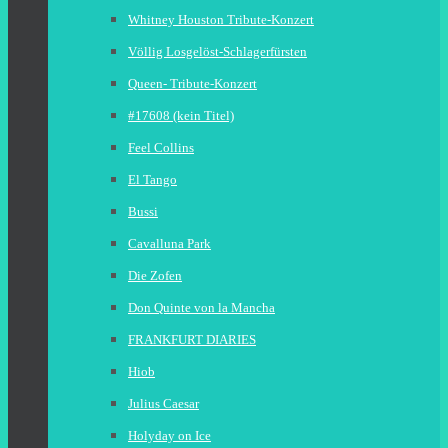
Whitney Houston Tribute-Konzert
Völlig Losgelöst-Schlagerfürsten
Queen- Tribute-Konzert
#17608 (kein Titel)
Feel Collins
El Tango
Bussi
Cavalluna Park
Die Zofen
Don Quinte von la Mancha
FRANKFURT DIARIES
Hiob
Julius Caesar
Holyday on Ice