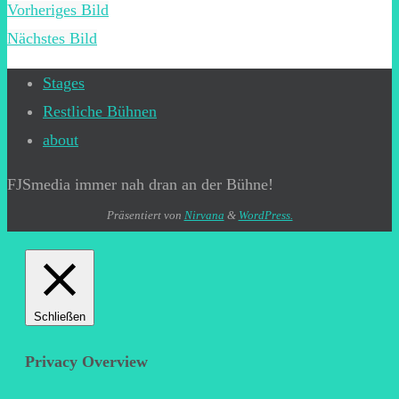
Vorheriges Bild
Nächstes Bild
Stages
Restliche Bühnen
about
FJSmedia immer nah dran an der Bühne!
Präsentiert von
Nirvana
&
WordPress.
Schließen
Privacy Overview