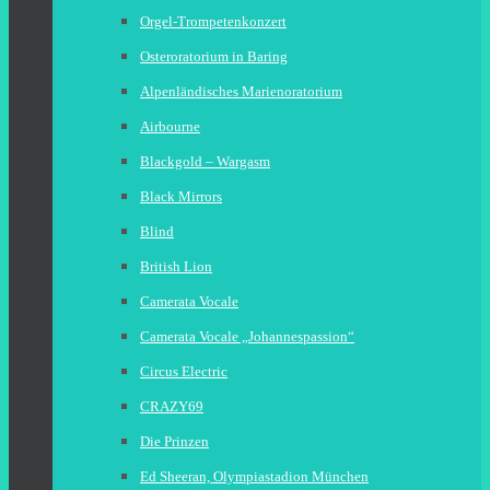
Orgel-Trompetenkonzert
Osteroratorium in Baring
Alpenländisches Marienoratorium
Airbourne
Blackgold – Wargasm
Black Mirrors
Blind
British Lion
Camerata Vocale
Camerata Vocale „Johannespassion“
Circus Electric
CRAZY69
Die Prinzen
Ed Sheeran, Olympiastadion München