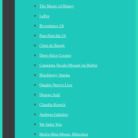
The Music of Disney
LaFee
Riverdance 24
Pam Pam Ida 24
Chris de Burgh
Doro-Alice Cooper
Camerata Vocale-Mozart im Herbst
Blackberry Smoke
Quadro Nuevo Live
Django Asül
Claudia Koreck
Andreas Gabalier
We Salut You
Heilig-Blut-Messe, München