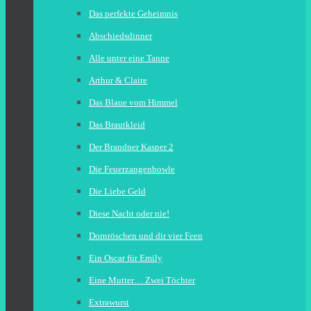
Das perfekte Geheimnis
Abschiedsdinner
Alle unter eine Tanne
Arthur & Claire
Das Blaue vom Himmel
Das Brautkleid
Der Brandner Kasper 2
Die Feuerzangenbowle
Die Liebe Geld
Diese Nacht oder nie!
Dornröschen und dir vier Feen
Ein Oscar für Emily
Eine Mutter… Zwei Töchter
Extrawurst