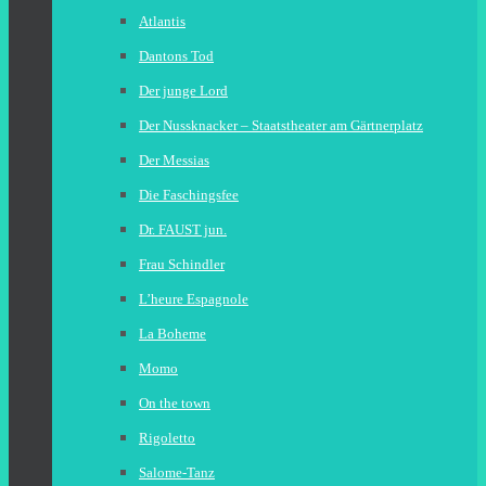
Atlantis
Dantons Tod
Der junge Lord
Der Nussknacker – Staatstheater am Gärtnerplatz
Der Messias
Die Faschingsfee
Dr. FAUST jun.
Frau Schindler
L’heure Espagnole
La Boheme
Momo
On the town
Rigoletto
Salome-Tanz