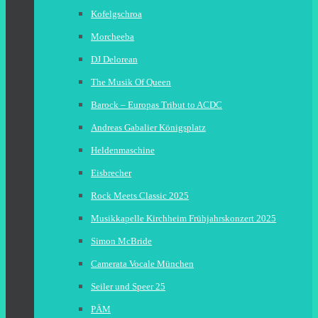
Kofelgschroa
Morcheeba
DJ Delorean
The Musik Of Queen
Barock – Europas Tribut to ACDC
Andreas Gabalier Königsplatz
Heldenmaschine
Eisbrecher
Rock Meets Classic 2025
Musikkapelle Kirchheim Frühjahrskonzert 2025
Simon McBride
Camerata Vocale München
Seiler und Speer 25
PÄM