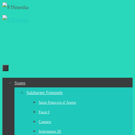
Zum
Inhalt
springen
Zum
Stages
Inhalt
Salzburger Festspiele
springen
Saint François d’Assise
Faust I
Carmen
Jedermann 26