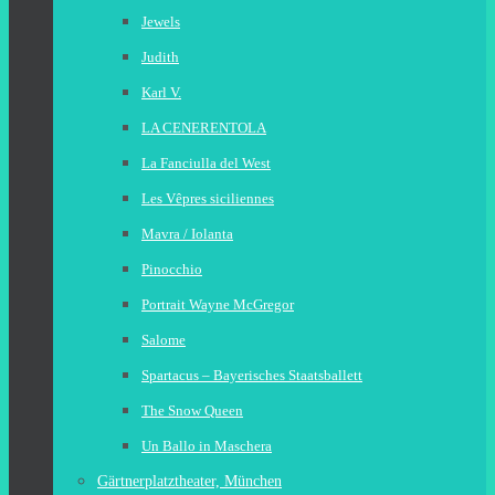
Jewels
Judith
Karl V.
LA CENERENTOLA
La Fanciulla del West
Les Vêpres siciliennes
Mavra / Iolanta
Pinocchio
Portrait Wayne McGregor
Salome
Spartacus – Bayerisches Staatsballett
The Snow Queen
Un Ballo in Maschera
Gärtnerplatztheater, München