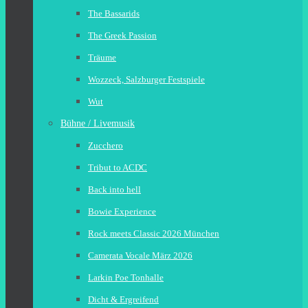
The Bassarids
The Greek Passion
Träume
Wozzeck, Salzburger Festspiele
Wut
Bühne / Livemusik
Zucchero
Tribut to ACDC
Back into hell
Bowie Experience
Rock meets Classic 2026 München
Camerata Vocale März 2026
Larkin Poe Tonhalle
Dicht & Ergreifend