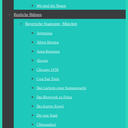
Wir sind die Neuen
Restliche Bühnen
Bayerische Staatsoper, München
Agrippina
Albert Herring
Anna Karenina
Alceste
Chicago 1930
Cosi Fan Tutte
Das Lächeln einer Sommernacht
Das Bergwerk zu Falun
Der feurige Engel
Die tote Stadt
I Masnadieri