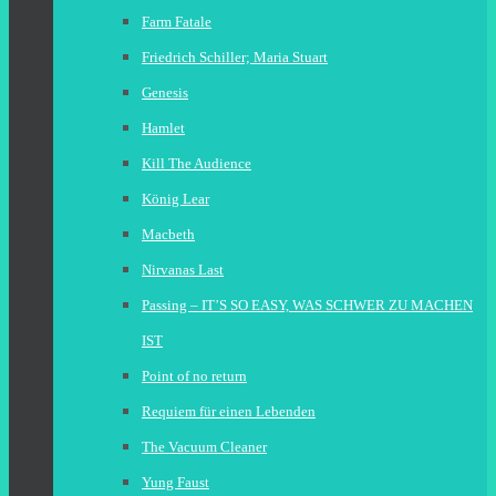
Farm Fatale
Friedrich Schiller; Maria Stuart
Genesis
Hamlet
Kill The Audience
König Lear
Macbeth
Nirvanas Last
Passing – IT’S SO EASY, WAS SCHWER ZU MACHEN
IST
Point of no return
Requiem für einen Lebenden
The Vacuum Cleaner
Yung Faust