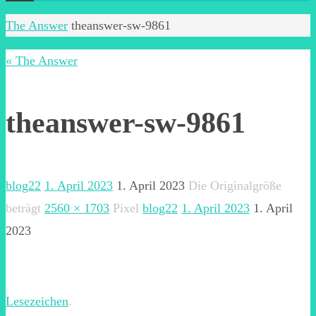
Start
The Answer
theanswer-sw-9861
« The Answer
theanswer-sw-9861
blog22
1. April 2023
1. April 2023
Die Originalgröße
beträgt
2560 × 1703
Pixel
blog22
1. April 2023
1. April
2023
Lesezeichen
.