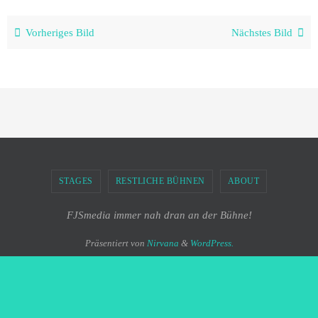
Vorheriges Bild
Nächstes Bild
STAGES
RESTLICHE BÜHNEN
ABOUT
FJSmedia immer nah dran an der Bühne!
Präsentiert von
Nirvana
&
WordPress.