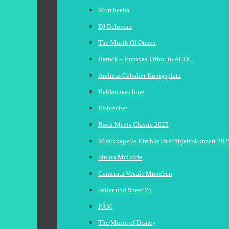
Morcheeba
DJ Delorean
The Musik Of Queen
Barock – Europas Tribut to ACDC
Andreas Gabalier Königsplatz
Heldenmaschine
Eisbrecher
Rock Meets Classic 2025
Musikkapelle Kirchheim Frühjahrskonzert 202
Simon McBride
Camerata Vocale München
Seiler und Speer 25
PÄM
The Music of Disney