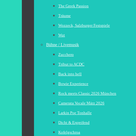
The Greek Passion
Träume
Wozzeck, Salzburger Festspiele
Wut
Bühne / Livemusik
Zucchero
Tribut to ACDC
Back into hell
Bowie Experience
Rock meets Classic 2026 München
Camerata Vocale März 2026
Larkin Poe Tonhalle
Dicht & Ergreifend
Kofelgschroa