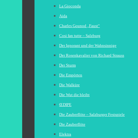
La Gioconda
Aida
Charles Gounod „Faust“
Cosi fan tutte – Salzburg
Der Ignorant und der Wahnsinnige
Der Rosenkavalier von Richard Strauss
Der Sturm
Die Empörten
Die Walküre
Die Wut die bleibt
ŒDIPE
Die Zauberflöte – Salzburger Festspiele
Die Zauberflöte
Elektra