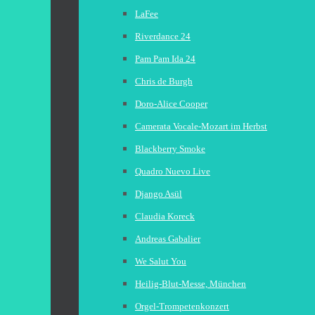
LaFee
Riverdance 24
Pam Pam Ida 24
Chris de Burgh
Doro-Alice Cooper
Camerata Vocale-Mozart im Herbst
Blackberry Smoke
Quadro Nuevo Live
Django Asül
Claudia Koreck
Andreas Gabalier
We Salut You
Heilig-Blut-Messe, München
Orgel-Trompetenkonzert