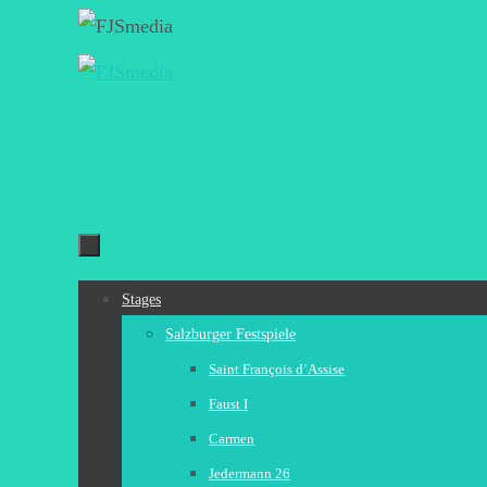
Zum
Inhalt
springen
Zum
Stages
Inhalt
Salzburger Festspiele
springen
Saint François d’Assise
Faust I
Carmen
Jedermann 26