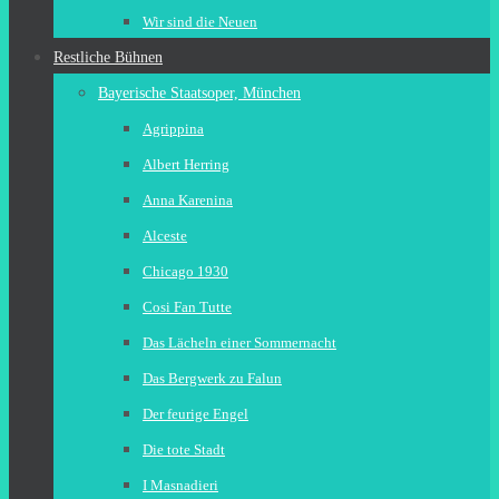
Wir sind die Neuen
Restliche Bühnen
Bayerische Staatsoper, München
Agrippina
Albert Herring
Anna Karenina
Alceste
Chicago 1930
Cosi Fan Tutte
Das Lächeln einer Sommernacht
Das Bergwerk zu Falun
Der feurige Engel
Die tote Stadt
I Masnadieri