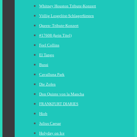
Whitney Houston Tribute-Konzert
Völlig Losgelöst-Schlagerfürsten
Queen- Tribute-Konzert
#17608 (kein Titel)
Feel Collins
El Tango
Bussi
Cavalluna Park
Die Zofen
Don Quinte von la Mancha
FRANKFURT DIARIES
Hiob
Julius Caesar
Holyday on Ice