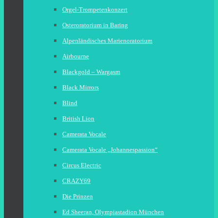
Orgel-Trompetenkonzert
Osteroratorium in Baring
Alpenländisches Marienoratorium
Airbourne
Blackgold – Wargasm
Black Mirrors
Blind
British Lion
Camerata Vocale
Camerata Vocale „Johannespassion“
Circus Electric
CRAZY69
Die Prinzen
Ed Sheeran, Olympiastadion München