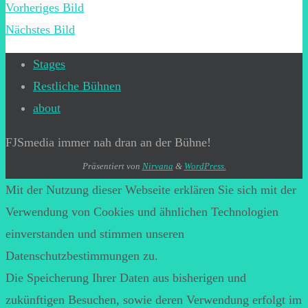
Vorheriges Bild
Nächstes Bild
Stages
Restliche Bühnen
about
FJSmedia immer nah dran an der Bühne!
Präsentiert von
Nirvana
&
WordPress.
Mit der Nutzung dieser Webseite erklären Sie sich mit der
Verwendung von Cookies und ähnlichen Technologien
einverstanden und stimmen unseren
Datenschutzbestimmungen zu.
Die Speicherung Ihrer Daten aus bisherigen und
zukünftigen Besuchen, sowie deren Verwendung erfolgt im