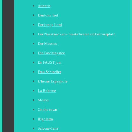
Atlantis
Dantons Tod
Der junge Lord
Der Nussknacker – Staatstheater am Gärtnerplatz
Der Messias
Die Faschingsfee
Dr. FAUST jun.
Frau Schindler
L’heure Espagnole
La Boheme
Momo
On the town
Rigoletto
Salome-Tanz