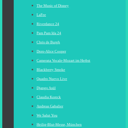
The Music of Disney
LaFee
Riverdance 24
Pam Pam Ida 24
Chris de Burgh
Doro-Alice Cooper
Camerata Vocale-Mozart im Herbst
Blackberry Smoke
Quadro Nuevo Live
Django Asül
Claudia Koreck
Andreas Gabalier
We Salut You
Heilig-Blut-Messe, München