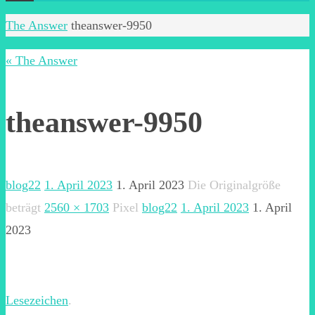
Start
The Answer
theanswer-9950
« The Answer
theanswer-9950
blog22
1. April 2023
1. April 2023
Die Originalgröße
beträgt
2560 × 1703
Pixel
blog22
1. April 2023
1. April
2023
Lesezeichen
.