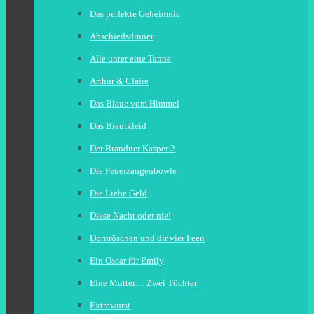
Das perfekte Geheimnis
Abschiedsdinner
Alle unter eine Tanne
Arthur & Claire
Das Blaue vom Himmel
Das Brautkleid
Der Brandner Kasper 2
Die Feuerzangenbowle
Die Liebe Geld
Diese Nacht oder nie!
Dornröschen und dir vier Feen
Ein Oscar für Emily
Eine Mutter… Zwei Töchter
Extrawurst