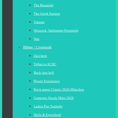
The Bassarids
The Greek Passion
Träume
Wozzeck, Salzburger Festspiele
Wut
Bühne / Livemusik
Zucchero
Tribut to ACDC
Back into hell
Bowie Experience
Rock meets Classic 2026 München
Camerata Vocale März 2026
Larkin Poe Tonhalle
Dicht & Ergreifend