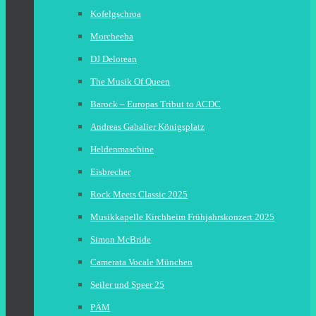
Kofelgschroa
Morcheeba
DJ Delorean
The Musik Of Queen
Barock – Europas Tribut to ACDC
Andreas Gabalier Königsplatz
Heldenmaschine
Eisbrecher
Rock Meets Classic 2025
Musikkapelle Kirchheim Frühjahrskonzert 2025
Simon McBride
Camerata Vocale München
Seiler und Speer 25
PÄM