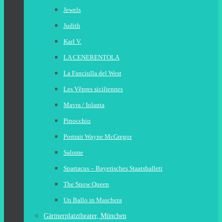
Jewels
Judith
Karl V.
LA CENERENTOLA
La Fanciulla del West
Les Vêpres siciliennes
Mavra / Iolanta
Pinocchio
Portrait Wayne McGregor
Salome
Spartacus – Bayerisches Staatsballett
The Snow Queen
Un Ballo in Maschera
Gärtnerplatztheater, München