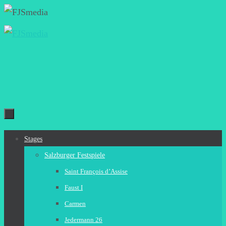
Zum
Inhalt
springen
Zum
Stages
Inhalt
Salzburger Festspiele
springen
Saint François d’Assise
Faust I
Carmen
Jedermann 26