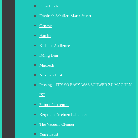
Farm Fatale
Friedrich Schiller; Maria Stuart
Genesis
Hamlet
Kill The Audience
König Lear
Macbeth
Nirvanas Last
Passing – IT’S SO EASY, WAS SCHWER ZU MACHEN
IST
Point of no return
Requiem für einen Lebenden
The Vacuum Cleaner
Yung Faust