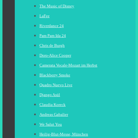
The Music of Disney
LaFee
Riverdance 24
Pam Pam Ida 24
Chris de Burgh
Doro-Alice Cooper
Camerata Vocale-Mozart im Herbst
Blackberry Smoke
Quadro Nuevo Live
Django Asül
Claudia Koreck
Andreas Gabalier
We Salut You
Heilig-Blut-Messe, München