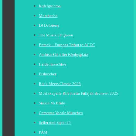
Kofelgschroa
Morcheeba
DJ Delorean
The Musik Of Queen
Barock – Europas Tribut to ACDC
Andreas Gabalier Königsplatz
Heldenmaschine
Eisbrecher
Rock Meets Classic 2025
Musikkapelle Kirchheim Frühjahrskonzert 2025
Simon McBride
Camerata Vocale München
Seiler und Speer 25
PÄM