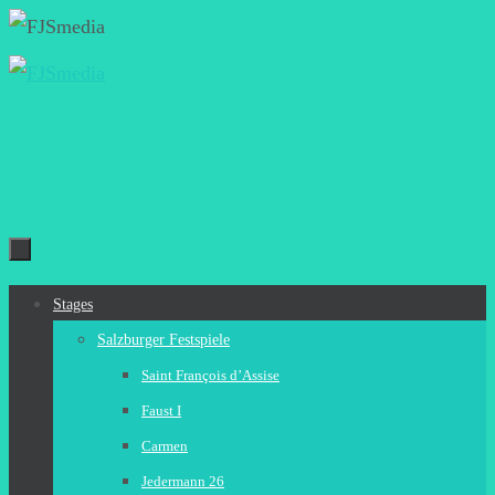
Zum
Inhalt
springen
Zum
Stages
Inhalt
Salzburger Festspiele
springen
Saint François d’Assise
Faust I
Carmen
Jedermann 26