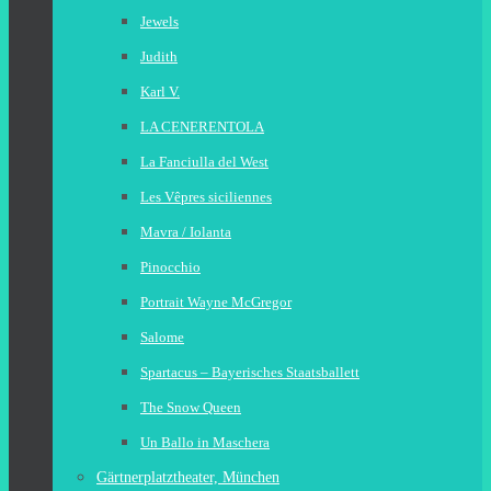
Jewels
Judith
Karl V.
LA CENERENTOLA
La Fanciulla del West
Les Vêpres siciliennes
Mavra / Iolanta
Pinocchio
Portrait Wayne McGregor
Salome
Spartacus – Bayerisches Staatsballett
The Snow Queen
Un Ballo in Maschera
Gärtnerplatztheater, München