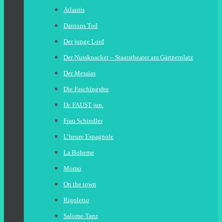
Atlantis
Dantons Tod
Der junge Lord
Der Nussknacker – Staatstheater am Gärtnerplatz
Der Messias
Die Faschingsfee
Dr. FAUST jun.
Frau Schindler
L’heure Espagnole
La Boheme
Momo
On the town
Rigoletto
Salome-Tanz