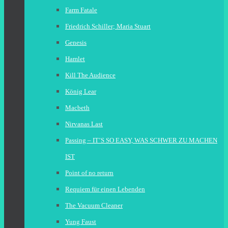
Farm Fatale
Friedrich Schiller; Maria Stuart
Genesis
Hamlet
Kill The Audience
König Lear
Macbeth
Nirvanas Last
Passing – IT’S SO EASY, WAS SCHWER ZU MACHEN
IST
Point of no return
Requiem für einen Lebenden
The Vacuum Cleaner
Yung Faust