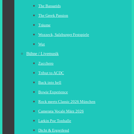
The Bassarids
The Greek Passion
Träume
Wozzeck, Salzburger Festspiele
Wut
Bühne / Livemusik
Zucchero
Tribut to ACDC
Back into hell
Bowie Experience
Rock meets Classic 2026 München
Camerata Vocale März 2026
Larkin Poe Tonhalle
Dicht & Ergreifend