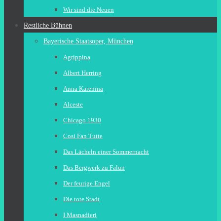
Wir sind die Neuen
Restliche Bühnen
Bayerische Staatsoper, München
Agrippina
Albert Herring
Anna Karenina
Alceste
Chicago 1930
Cosi Fan Tutte
Das Lächeln einer Sommernacht
Das Bergwerk zu Falun
Der feurige Engel
Die tote Stadt
I Masnadieri