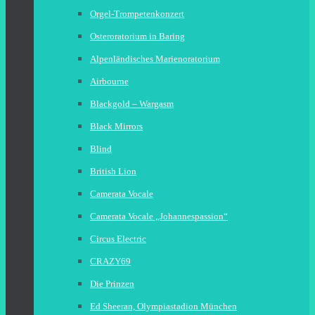
Orgel-Trompetenkonzert
Osteroratorium in Baring
Alpenländisches Marienoratorium
Airbourne
Blackgold – Wargasm
Black Mirrors
Blind
British Lion
Camerata Vocale
Camerata Vocale „Johannespassion“
Circus Electric
CRAZY69
Die Prinzen
Ed Sheeran, Olympiastadion München