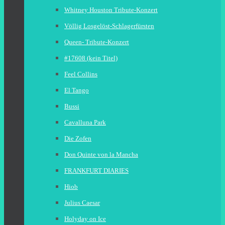
Whitney Houston Tribute-Konzert
Völlig Losgelöst-Schlagerfürsten
Queen- Tribute-Konzert
#17608 (kein Titel)
Feel Collins
El Tango
Bussi
Cavalluna Park
Die Zofen
Don Quinte von la Mancha
FRANKFURT DIARIES
Hiob
Julius Caesar
Holyday on Ice