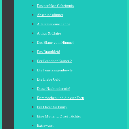
Das perfekte Geheimnis
Abschiedsdinner
Alle unter eine Tanne
Arthur & Claire
Das Blaue vom Himmel
Das Brautkleid
Der Brandner Kasper 2
Die Feuerzangenbowle
Die Liebe Geld
Diese Nacht oder nie!
Dornröschen und dir vier Feen
Ein Oscar für Emily
Eine Mutter… Zwei Töchter
Extrawurst