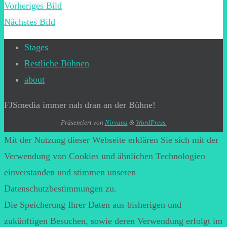
Vorheriges Bild
Nächstes Bild
Stages
Restliche Bühnen
about
FJSmedia immer nah dran an der Bühne!
Präsentiert von
Nirvana
&
WordPress.
Mit der Nutzung dieser Webseite erklären Sie sich mit der
Verwendung von Cookies und ähnlichen Technologien
einverstanden und stimmen unseren
Datenschutzbestimmungen zu.
Die Speicherung Ihrer Daten aus bisherigen und
zukünftigen Besuchen, sowie deren Verwendung erfolgt im