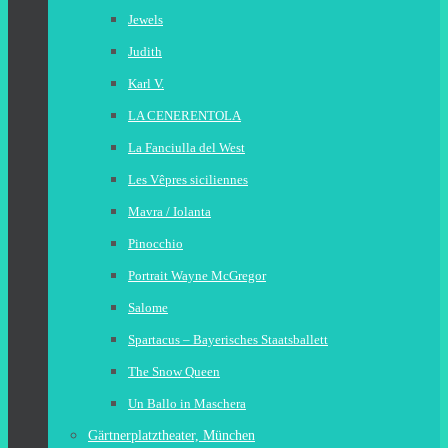
Jewels
Judith
Karl V.
LA CENERENTOLA
La Fanciulla del West
Les Vêpres siciliennes
Mavra / Iolanta
Pinocchio
Portrait Wayne McGregor
Salome
Spartacus – Bayerisches Staatsballett
The Snow Queen
Un Ballo in Maschera
Gärtnerplatztheater, München