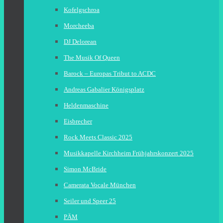
Kofelgschroa
Morcheeba
DJ Delorean
The Musik Of Queen
Barock – Europas Tribut to ACDC
Andreas Gabalier Königsplatz
Heldenmaschine
Eisbrecher
Rock Meets Classic 2025
Musikkapelle Kirchheim Frühjahrskonzert 2025
Simon McBride
Camerata Vocale München
Seiler und Speer 25
PÄM