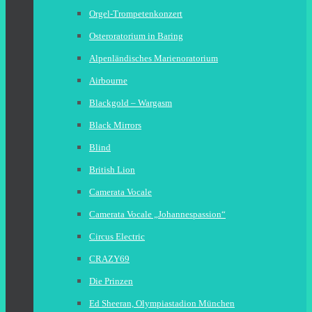
Orgel-Trompetenkonzert
Osteroratorium in Baring
Alpenländisches Marienoratorium
Airbourne
Blackgold – Wargasm
Black Mirrors
Blind
British Lion
Camerata Vocale
Camerata Vocale „Johannespassion“
Circus Electric
CRAZY69
Die Prinzen
Ed Sheeran, Olympiastadion München