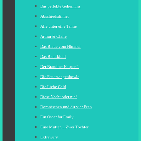
Das perfekte Geheimnis
Abschiedsdinner
Alle unter eine Tanne
Arthur & Claire
Das Blaue vom Himmel
Das Brautkleid
Der Brandner Kasper 2
Die Feuerzangenbowle
Die Liebe Geld
Diese Nacht oder nie!
Dornröschen und dir vier Feen
Ein Oscar für Emily
Eine Mutter… Zwei Töchter
Extrawurst