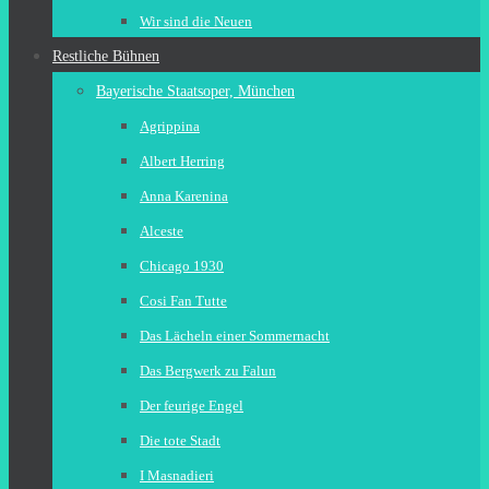
Wir sind die Neuen
Restliche Bühnen
Bayerische Staatsoper, München
Agrippina
Albert Herring
Anna Karenina
Alceste
Chicago 1930
Cosi Fan Tutte
Das Lächeln einer Sommernacht
Das Bergwerk zu Falun
Der feurige Engel
Die tote Stadt
I Masnadieri