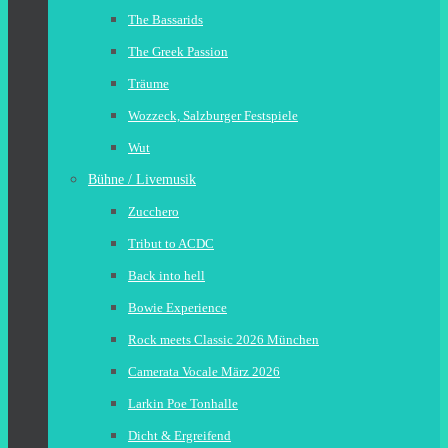
The Bassarids
The Greek Passion
Träume
Wozzeck, Salzburger Festspiele
Wut
Bühne / Livemusik
Zucchero
Tribut to ACDC
Back into hell
Bowie Experience
Rock meets Classic 2026 München
Camerata Vocale März 2026
Larkin Poe Tonhalle
Dicht & Ergreifend