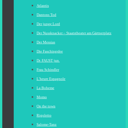
Atlantis
Dantons Tod
Der junge Lord
Der Nussknacker – Staatstheater am Gärtnerplatz
Der Messias
Die Faschingsfee
Dr. FAUST jun.
Frau Schindler
L’heure Espagnole
La Boheme
Momo
On the town
Rigoletto
Salome-Tanz