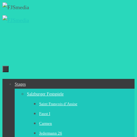
Zum
Inhalt
springen
Zum
Stages
Inhalt
Salzburger Festspiele
springen
Saint François d’Assise
Faust I
Carmen
Jedermann 26