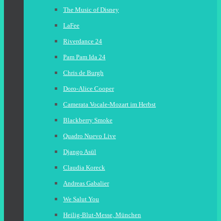
The Music of Disney
LaFee
Riverdance 24
Pam Pam Ida 24
Chris de Burgh
Doro-Alice Cooper
Camerata Vocale-Mozart im Herbst
Blackberry Smoke
Quadro Nuevo Live
Django Asül
Claudia Koreck
Andreas Gabalier
We Salut You
Heilig-Blut-Messe, München