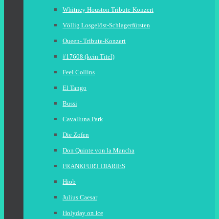
Whitney Houston Tribute-Konzert
Völlig Losgelöst-Schlagerfürsten
Queen- Tribute-Konzert
#17608 (kein Titel)
Feel Collins
El Tango
Bussi
Cavalluna Park
Die Zofen
Don Quinte von la Mancha
FRANKFURT DIARIES
Hiob
Julius Caesar
Holyday on Ice