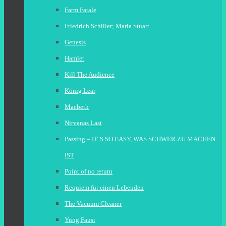
Farm Fatale
Friedrich Schiller; Maria Stuart
Genesis
Hamlet
Kill The Audience
König Lear
Macbeth
Nirvanas Last
Passing – IT’S SO EASY, WAS SCHWER ZU MACHEN
IST
Point of no return
Requiem für einen Lebenden
The Vacuum Cleaner
Yung Faust