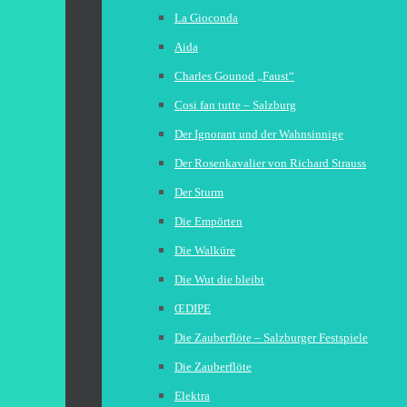
La Gioconda
Aida
Charles Gounod „Faust“
Cosi fan tutte – Salzburg
Der Ignorant und der Wahnsinnige
Der Rosenkavalier von Richard Strauss
Der Sturm
Die Empörten
Die Walküre
Die Wut die bleibt
ŒDIPE
Die Zauberflöte – Salzburger Festspiele
Die Zauberflöte
Elektra