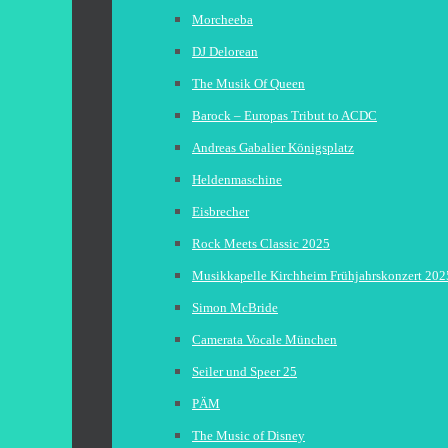
Morcheeba
DJ Delorean
The Musik Of Queen
Barock – Europas Tribut to ACDC
Andreas Gabalier Königsplatz
Heldenmaschine
Eisbrecher
Rock Meets Classic 2025
Musikkapelle Kirchheim Frühjahrskonzert 202
Simon McBride
Camerata Vocale München
Seiler und Speer 25
PÄM
The Music of Disney