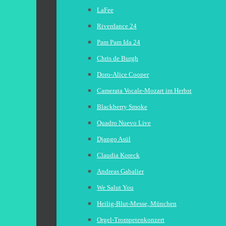
LaFee
Riverdance 24
Pam Pam Ida 24
Chris de Burgh
Doro-Alice Cooper
Camerata Vocale-Mozart im Herbst
Blackberry Smoke
Quadro Nuevo Live
Django Asül
Claudia Koreck
Andreas Gabalier
We Salut You
Heilig-Blut-Messe, München
Orgel-Trompetenkonzert