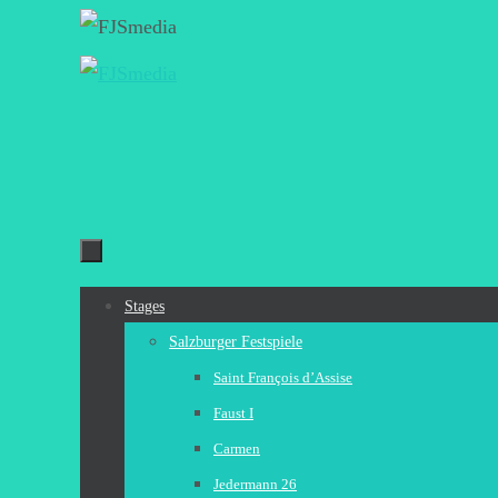
Zum
Inhalt
springen
Zum
Stages
Inhalt
Salzburger Festspiele
springen
Saint François d’Assise
Faust I
Carmen
Jedermann 26