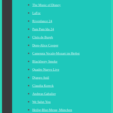
The Music of Disney
LaFee
Riverdance 24
Pam Pam Ida 24
Chris de Burgh
Doro-Alice Cooper
Camerata Vocale-Mozart im Herbst
Blackberry Smoke
Quadro Nuevo Live
Django Asül
Claudia Koreck
Andreas Gabalier
We Salut You
Heilig-Blut-Messe, München