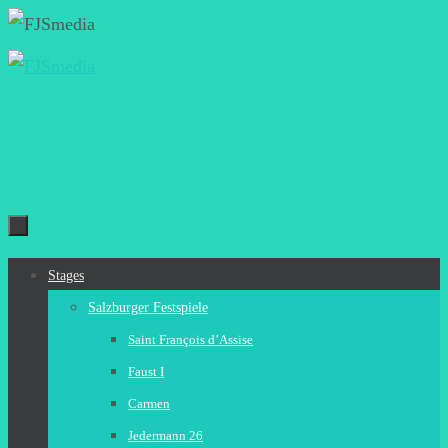
Zum
Inhalt
springen
Zum
Stages
Inhalt
Salzburger Festspiele
springen
Saint François d’Assise
Faust I
Carmen
Jedermann 26