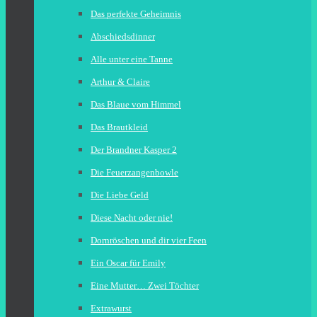
Das perfekte Geheimnis
Abschiedsdinner
Alle unter eine Tanne
Arthur & Claire
Das Blaue vom Himmel
Das Brautkleid
Der Brandner Kasper 2
Die Feuerzangenbowle
Die Liebe Geld
Diese Nacht oder nie!
Dornröschen und dir vier Feen
Ein Oscar für Emily
Eine Mutter… Zwei Töchter
Extrawurst