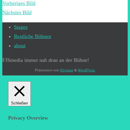
Vorheriges Bild
Nächstes Bild
Stages
Restliche Bühnen
about
FJSmedia immer nah dran an der Bühne!
Präsentiert von
Nirvana
&
WordPress.
Schließen
Privacy Overview