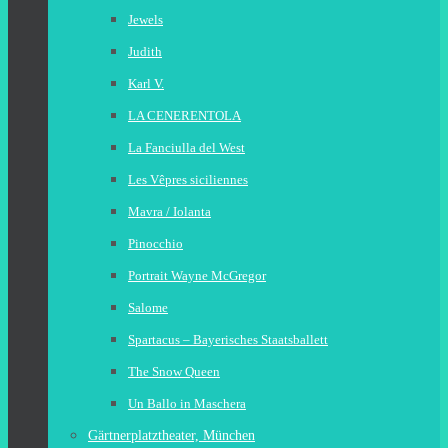
Jewels
Judith
Karl V.
LA CENERENTOLA
La Fanciulla del West
Les Vêpres siciliennes
Mavra / Iolanta
Pinocchio
Portrait Wayne McGregor
Salome
Spartacus – Bayerisches Staatsballett
The Snow Queen
Un Ballo in Maschera
Gärtnerplatztheater, München