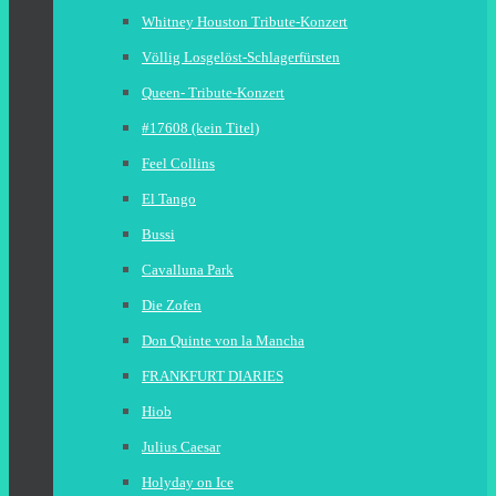
Whitney Houston Tribute-Konzert
Völlig Losgelöst-Schlagerfürsten
Queen- Tribute-Konzert
#17608 (kein Titel)
Feel Collins
El Tango
Bussi
Cavalluna Park
Die Zofen
Don Quinte von la Mancha
FRANKFURT DIARIES
Hiob
Julius Caesar
Holyday on Ice