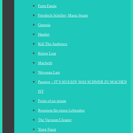
Farm Fatale
Friedrich Schiller; Maria Stuart
Genesis
Hamlet
Kill The Audience
König Lear
Macbeth
Nirvanas Last
Passing – IT’S SO EASY, WAS SCHWER ZU MACHEN
IST
Point of no return
Requiem für einen Lebenden
The Vacuum Cleaner
Yung Faust