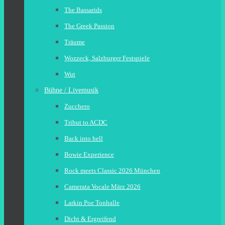
The Bassarids
The Greek Passion
Träume
Wozzeck, Salzburger Festspiele
Wut
Bühne / Livemusik
Zucchero
Tribut to ACDC
Back into hell
Bowie Experience
Rock meets Classic 2026 München
Camerata Vocale März 2026
Larkin Poe Tonhalle
Dicht & Ergreifend