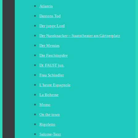
Atlantis
Dantons Tod
Der junge Lord
Der Nussknacker – Staatstheater am Gärtnerplatz
Der Messias
Die Faschingsfee
Dr. FAUST jun.
Frau Schindler
L’heure Espagnole
La Boheme
Momo
On the town
Rigoletto
Salome-Tanz