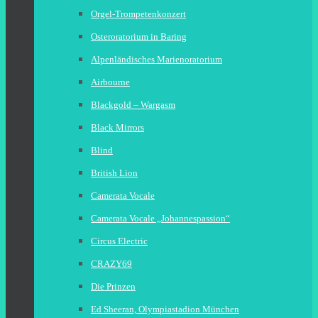
Orgel-Trompetenkonzert
Osteroratorium in Baring
Alpenländisches Marienoratorium
Airbourne
Blackgold – Wargasm
Black Mirrors
Blind
British Lion
Camerata Vocale
Camerata Vocale „Johannespassion“
Circus Electric
CRAZY69
Die Prinzen
Ed Sheeran, Olympiastadion München