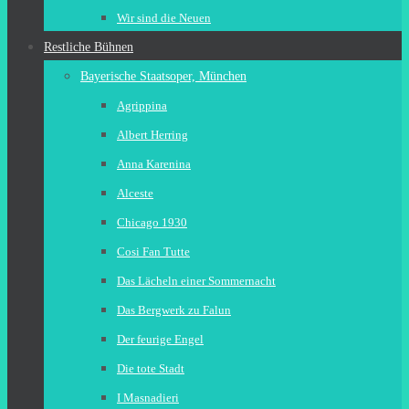
Wir sind die Neuen
Restliche Bühnen
Bayerische Staatsoper, München
Agrippina
Albert Herring
Anna Karenina
Alceste
Chicago 1930
Cosi Fan Tutte
Das Lächeln einer Sommernacht
Das Bergwerk zu Falun
Der feurige Engel
Die tote Stadt
I Masnadieri