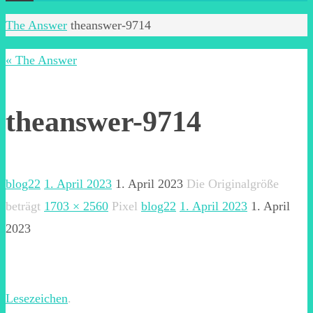
Start
The Answer
theanswer-9714
« The Answer
theanswer-9714
blog22
1. April 2023
1. April 2023
Die Originalgröße
beträgt
1703 × 2560
Pixel
blog22
1. April 2023
1. April
2023
Lesezeichen
.