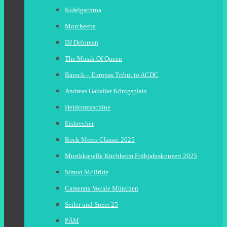
Kofelgschroa
Morcheeba
DJ Delorean
The Musik Of Queen
Barock – Europas Tribut to ACDC
Andreas Gabalier Königsplatz
Heldenmaschine
Eisbrecher
Rock Meets Classic 2025
Musikkapelle Kirchheim Frühjahrskonzert 2025
Simon McBride
Camerata Vocale München
Seiler und Speer 25
PÄM