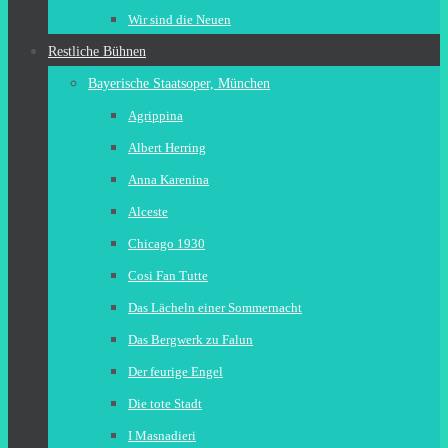
Wir sind die Neuen
Restliche Bühnen
Bayerische Staatsoper, München
Agrippina
Albert Herring
Anna Karenina
Alceste
Chicago 1930
Cosi Fan Tutte
Das Lächeln einer Sommernacht
Das Bergwerk zu Falun
Der feurige Engel
Die tote Stadt
I Masnadieri