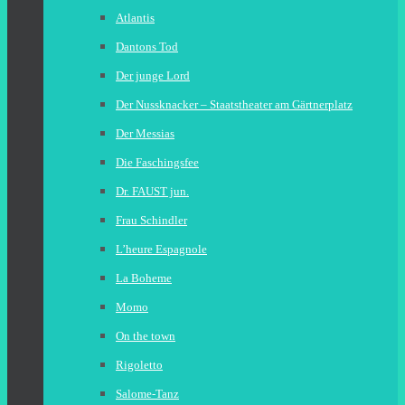
Atlantis
Dantons Tod
Der junge Lord
Der Nussknacker – Staatstheater am Gärtnerplatz
Der Messias
Die Faschingsfee
Dr. FAUST jun.
Frau Schindler
L’heure Espagnole
La Boheme
Momo
On the town
Rigoletto
Salome-Tanz