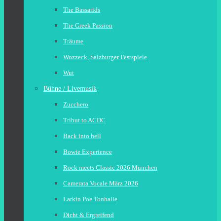
The Bassarids
The Greek Passion
Träume
Wozzeck, Salzburger Festspiele
Wut
Bühne / Livemusik
Zucchero
Tribut to ACDC
Back into hell
Bowie Experience
Rock meets Classic 2026 München
Camerata Vocale März 2026
Larkin Poe Tonhalle
Dicht & Ergreifend