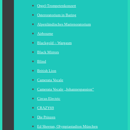
Orgel-Trompetenkonzert
Osteroratorium in Baring
Alpenländisches Marienoratorium
Airbourne
Blackgold – Wargasm
Black Mirrors
Blind
British Lion
Camerata Vocale
Camerata Vocale „Johannespassion“
Circus Electric
CRAZY69
Die Prinzen
Ed Sheeran, Olympiastadion München