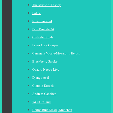
The Music of Disney
LaFee
Riverdance 24
Pam Pam Ida 24
Chris de Burgh
Doro-Alice Cooper
Camerata Vocale-Mozart im Herbst
Blackberry Smoke
Quadro Nuevo Live
Django Asül
Claudia Koreck
Andreas Gabalier
We Salut You
Heilig-Blut-Messe, München