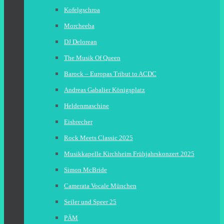
Kofelgschroa
Morcheeba
DJ Delorean
The Musik Of Queen
Barock – Europas Tribut to ACDC
Andreas Gabalier Königsplatz
Heldenmaschine
Eisbrecher
Rock Meets Classic 2025
Musikkapelle Kirchheim Frühjahrskonzert 2025
Simon McBride
Camerata Vocale München
Seiler und Speer 25
PÄM