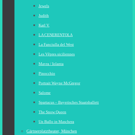
Jewels
Judith
Karl V.
LA CENERENTOLA
La Fanciulla del West
Les Vêpres siciliennes
Mavra / Iolanta
Pinocchio
Portrait Wayne McGregor
Salome
Spartacus – Bayerisches Staatsballett
The Snow Queen
Un Ballo in Maschera
Gärtnerplatztheater, München