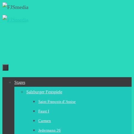
Zum
Inhalt
springen
Zum
Stages
Inhalt
Salzburger Festspiele
springen
Saint François d’Assise
Faust I
Carmen
Jedermann 26