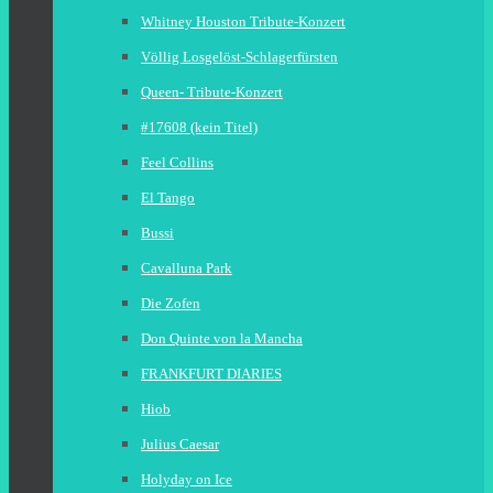
Whitney Houston Tribute-Konzert
Völlig Losgelöst-Schlagerfürsten
Queen- Tribute-Konzert
#17608 (kein Titel)
Feel Collins
El Tango
Bussi
Cavalluna Park
Die Zofen
Don Quinte von la Mancha
FRANKFURT DIARIES
Hiob
Julius Caesar
Holyday on Ice