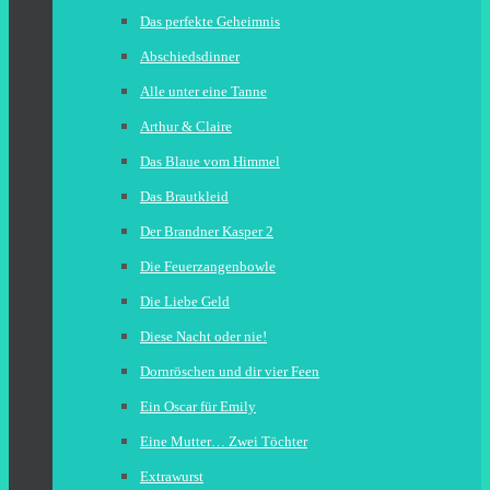
Das perfekte Geheimnis
Abschiedsdinner
Alle unter eine Tanne
Arthur & Claire
Das Blaue vom Himmel
Das Brautkleid
Der Brandner Kasper 2
Die Feuerzangenbowle
Die Liebe Geld
Diese Nacht oder nie!
Dornröschen und dir vier Feen
Ein Oscar für Emily
Eine Mutter… Zwei Töchter
Extrawurst