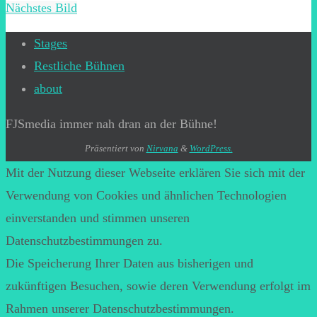
Nächstes Bild
Stages
Restliche Bühnen
about
FJSmedia immer nah dran an der Bühne!
Präsentiert von
Nirvana
&
WordPress.
Mit der Nutzung dieser Webseite erklären Sie sich mit der
Verwendung von Cookies und ähnlichen Technologien
einverstanden und stimmen unseren
Datenschutzbestimmungen zu.
Die Speicherung Ihrer Daten aus bisherigen und
zukünftigen Besuchen, sowie deren Verwendung erfolgt im
Rahmen unserer Datenschutzbestimmungen.