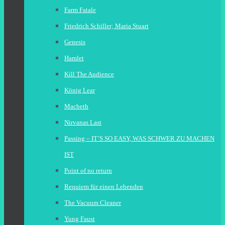
Farm Fatale
Friedrich Schiller; Maria Stuart
Genesis
Hamlet
Kill The Audience
König Lear
Macbeth
Nirvanas Last
Passing – IT’S SO EASY, WAS SCHWER ZU MACHEN
IST
Point of no return
Requiem für einen Lebenden
The Vacuum Cleaner
Yung Faust