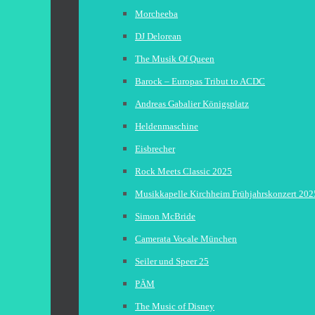
Morcheeba
DJ Delorean
The Musik Of Queen
Barock – Europas Tribut to ACDC
Andreas Gabalier Königsplatz
Heldenmaschine
Eisbrecher
Rock Meets Classic 2025
Musikkapelle Kirchheim Frühjahrskonzert 202
Simon McBride
Camerata Vocale München
Seiler und Speer 25
PÄM
The Music of Disney