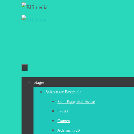
Zum
Inhalt
springen
Zum
Stages
Inhalt
Salzburger Festspiele
springen
Saint François d’Assise
Faust I
Carmen
Jedermann 26