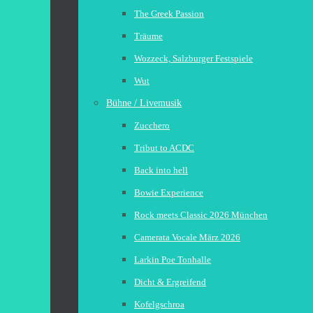
The Greek Passion
Träume
Wozzeck, Salzburger Festspiele
Wut
Bühne / Livemusik
Zucchero
Tribut to ACDC
Back into hell
Bowie Experience
Rock meets Classic 2026 München
Camerata Vocale März 2026
Larkin Poe Tonhalle
Dicht & Ergreifend
Kofelgschroa