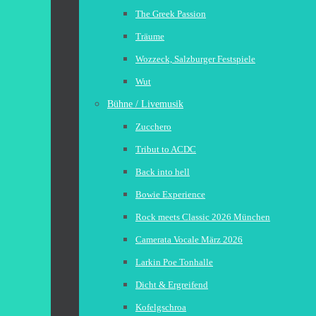
The Greek Passion
Träume
Wozzeck, Salzburger Festspiele
Wut
Bühne / Livemusik
Zucchero
Tribut to ACDC
Back into hell
Bowie Experience
Rock meets Classic 2026 München
Camerata Vocale März 2026
Larkin Poe Tonhalle
Dicht & Ergreifend
Kofelgschroa