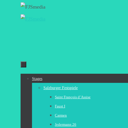
Zum
Inhalt
springen
Zum
Stages
Inhalt
Salzburger Festspiele
springen
Saint François d’Assise
Faust I
Carmen
Jedermann 26