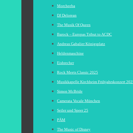
Morcheeba
DJ Delorean
The Musik Of Queen
Barock – Europas Tribut to ACDC
Andreas Gabalier Königsplatz
Heldenmaschine
Eisbrecher
Rock Meets Classic 2025
Musikkapelle Kirchheim Frühjahrskonzert 202
Simon McBride
Camerata Vocale München
Seiler und Speer 25
PÄM
The Music of Disney