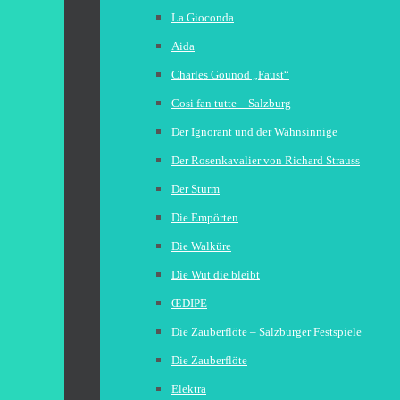
La Gioconda
Aida
Charles Gounod „Faust“
Cosi fan tutte – Salzburg
Der Ignorant und der Wahnsinnige
Der Rosenkavalier von Richard Strauss
Der Sturm
Die Empörten
Die Walküre
Die Wut die bleibt
ŒDIPE
Die Zauberflöte – Salzburger Festspiele
Die Zauberflöte
Elektra