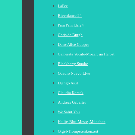
LaFee
Riverdance 24
Pam Pam Ida 24
Chris de Burgh
Doro-Alice Cooper
Camerata Vocale-Mozart im Herbst
Blackberry Smoke
Quadro Nuevo Live
Django Asül
Claudia Koreck
Andreas Gabalier
We Salut You
Heilig-Blut-Messe, München
Orgel-Trompetenkonzert