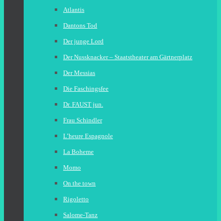
Atlantis
Dantons Tod
Der junge Lord
Der Nussknacker – Staatstheater am Gärtnerplatz
Der Messias
Die Faschingsfee
Dr. FAUST jun.
Frau Schindler
L’heure Espagnole
La Boheme
Momo
On the town
Rigoletto
Salome-Tanz