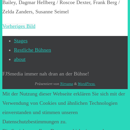
Bailey, Dagmar Hellberg / Roscoe Dexter, Frank Berg /
Zelda Zanders, Susanne Seimel
Vorheriges Bild
Stages
Restliche Bühnen
about
FJSmedia immer nah dran an der Bühne!
Präsentiert von
Nirvana
&
WordPress.
Mit der Nutzung dieser Webseite erklären Sie sich mit der
Verwendung von Cookies und ähnlichen Technologien
einverstanden und stimmen unseren
Datenschutzbestimmungen zu.