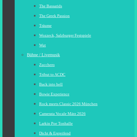
The Bassarids
The Greek Passion
Träume
Wozzeck, Salzburger Festspiele
Wut
Bühne / Livemusik
Zucchero
Tribut to ACDC
Back into hell
Bowie Experience
Rock meets Classic 2026 München
Camerata Vocale März 2026
Larkin Poe Tonhalle
Dicht & Ergreifend