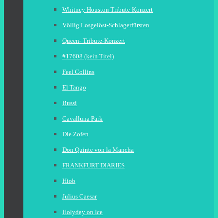
Whitney Houston Tribute-Konzert
Völlig Losgelöst-Schlagerfürsten
Queen- Tribute-Konzert
#17608 (kein Titel)
Feel Collins
El Tango
Bussi
Cavalluna Park
Die Zofen
Don Quinte von la Mancha
FRANKFURT DIARIES
Hiob
Julius Caesar
Holyday on Ice