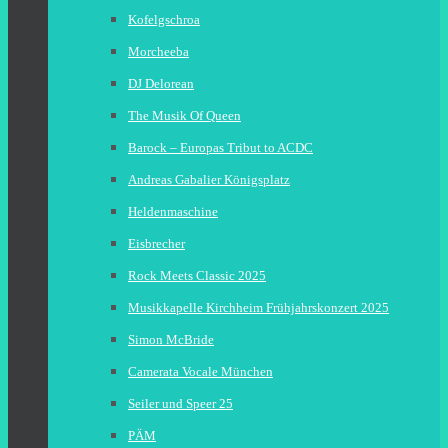
Kofelgschroa
Morcheeba
DJ Delorean
The Musik Of Queen
Barock – Europas Tribut to ACDC
Andreas Gabalier Königsplatz
Heldenmaschine
Eisbrecher
Rock Meets Classic 2025
Musikkapelle Kirchheim Frühjahrskonzert 2025
Simon McBride
Camerata Vocale München
Seiler und Speer 25
PÄM