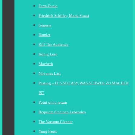
Farm Fatale
Friedrich Schiller; Maria Stuart
Genesis
Hamlet
Kill The Audience
König Lear
Macbeth
Nirvanas Last
Passing – IT’S SO EASY, WAS SCHWER ZU MACHEN
IST
Point of no return
Requiem für einen Lebenden
The Vacuum Cleaner
Yung Faust