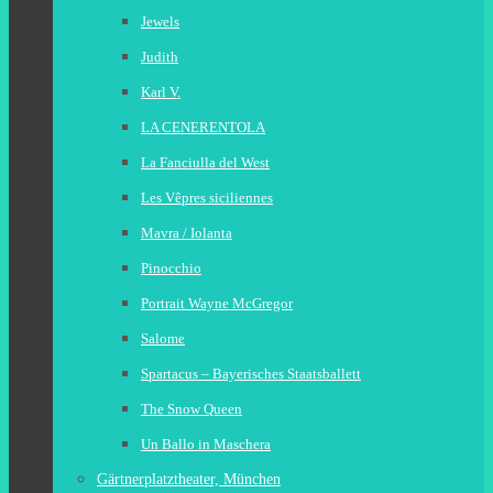
Jewels
Judith
Karl V.
LA CENERENTOLA
La Fanciulla del West
Les Vêpres siciliennes
Mavra / Iolanta
Pinocchio
Portrait Wayne McGregor
Salome
Spartacus – Bayerisches Staatsballett
The Snow Queen
Un Ballo in Maschera
Gärtnerplatztheater, München