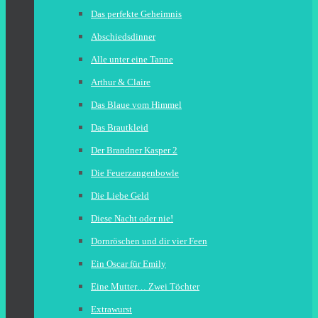
Das perfekte Geheimnis
Abschiedsdinner
Alle unter eine Tanne
Arthur & Claire
Das Blaue vom Himmel
Das Brautkleid
Der Brandner Kasper 2
Die Feuerzangenbowle
Die Liebe Geld
Diese Nacht oder nie!
Dornröschen und dir vier Feen
Ein Oscar für Emily
Eine Mutter… Zwei Töchter
Extrawurst