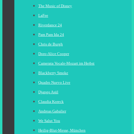
The Music of Disney
LaFee
Riverdance 24
Pam Pam Ida 24
Chris de Burgh
Doro-Alice Cooper
Camerata Vocale-Mozart im Herbst
Blackberry Smoke
Quadro Nuevo Live
Django Asül
Claudia Koreck
Andreas Gabalier
We Salut You
Heilig-Blut-Messe, München