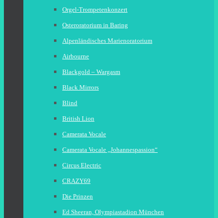
Orgel-Trompetenkonzert
Osteroratorium in Baring
Alpenländisches Marienoratorium
Airbourne
Blackgold – Wargasm
Black Mirrors
Blind
British Lion
Camerata Vocale
Camerata Vocale „Johannespassion“
Circus Electric
CRAZY69
Die Prinzen
Ed Sheeran, Olympiastadion München