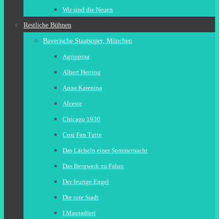
Wir sind die Neuen
Restliche Bühnen
Bayerische Staatsoper, München
Agrippina
Albert Herring
Anna Karenina
Alceste
Chicago 1930
Cosi Fan Tutte
Das Lächeln einer Sommernacht
Das Bergwerk zu Falun
Der feurige Engel
Die tote Stadt
I Masnadieri