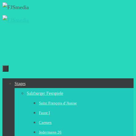
Zum
Inhalt
springen
Zum
Stages
Inhalt
Salzburger Festspiele
springen
Saint François d’Assise
Faust I
Carmen
Jedermann 26