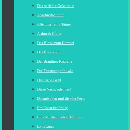
Das perfekte Geheimnis
Abschiedsdinner
Alle unter eine Tanne
Arthur & Claire
Das Blaue vom Himmel
Das Brautkleid
Der Brandner Kasper 2
Die Feuerzangenbowle
Die Liebe Geld
Diese Nacht oder nie!
Dornröschen und dir vier Feen
Ein Oscar für Emily
Eine Mutter… Zwei Töchter
Extrawurst