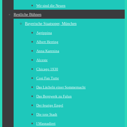
Wir sind die Neuen
Restliche Bühnen
Bayerische Staatsoper, München
Agrippina
Albert Herring
Anna Karenina
Alceste
Chicago 1930
Cosi Fan Tutte
Das Lächeln einer Sommernacht
Das Bergwerk zu Falun
Der feurige Engel
Die tote Stadt
I Masnadieri