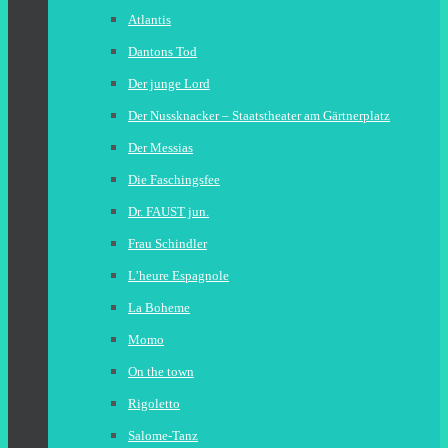
Atlantis
Dantons Tod
Der junge Lord
Der Nussknacker – Staatstheater am Gärtnerplatz
Der Messias
Die Faschingsfee
Dr. FAUST jun.
Frau Schindler
L’heure Espagnole
La Boheme
Momo
On the town
Rigoletto
Salome-Tanz