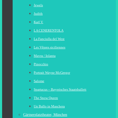
Jewels
Judith
Karl V.
LA CENERENTOLA
La Fanciulla del West
Les Vêpres siciliennes
Mavra / Iolanta
Pinocchio
Portrait Wayne McGregor
Salome
Spartacus – Bayerisches Staatsballett
The Snow Queen
Un Ballo in Maschera
Gärtnerplatztheater, München