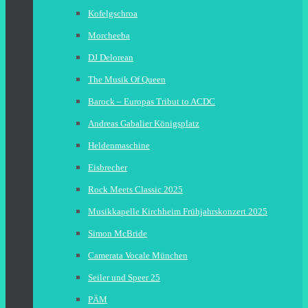
Kofelgschroa
Morcheeba
DJ Delorean
The Musik Of Queen
Barock – Europas Tribut to ACDC
Andreas Gabalier Königsplatz
Heldenmaschine
Eisbrecher
Rock Meets Classic 2025
Musikkapelle Kirchheim Frühjahrskonzert 2025
Simon McBride
Camerata Vocale München
Seiler und Speer 25
PÄM