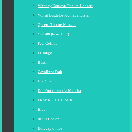
Whitney Houston Tribute-Konzert
Völlig Losgelöst-Schlagerfürsten
Queen- Tribute-Konzert
#17608 (kein Titel)
Feel Collins
El Tango
Bussi
Cavalluna Park
Die Zofen
Don Quinte von la Mancha
FRANKFURT DIARIES
Hiob
Julius Caesar
Holyday on Ice