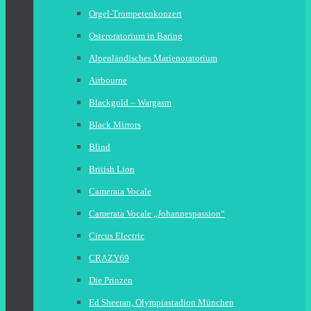
Orgel-Trompetenkonzert
Osteroratorium in Baring
Alpenländisches Marienoratorium
Airbourne
Blackgold – Wargasm
Black Mirrors
Blind
British Lion
Camerata Vocale
Camerata Vocale „Johannespassion“
Circus Electric
CRAZY69
Die Prinzen
Ed Sheeran, Olympiastadion München