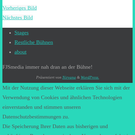
Vorheriges Bild
Nächstes Bild
Stages
Restliche Bühnen
about
FJSmedia immer nah dran an der Bühne!
Präsentiert von
Nirvana
&
WordPress.
Mit der Nutzung dieser Webseite erklären Sie sich mit der
Verwendung von Cookies und ähnlichen Technologien
einverstanden und stimmen unseren
Datenschutzbestimmungen zu.
Die Speicherung Ihrer Daten aus bisherigen und