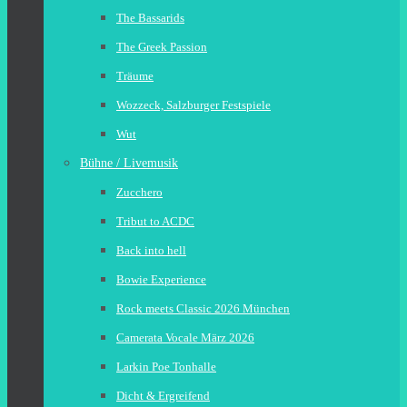
The Bassarids
The Greek Passion
Träume
Wozzeck, Salzburger Festspiele
Wut
Bühne / Livemusik
Zucchero
Tribut to ACDC
Back into hell
Bowie Experience
Rock meets Classic 2026 München
Camerata Vocale März 2026
Larkin Poe Tonhalle
Dicht & Ergreifend