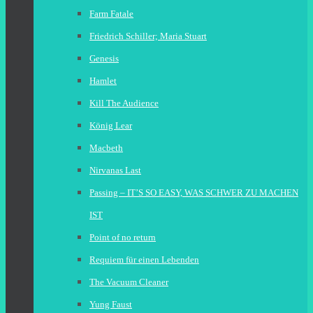
Farm Fatale
Friedrich Schiller; Maria Stuart
Genesis
Hamlet
Kill The Audience
König Lear
Macbeth
Nirvanas Last
Passing – IT’S SO EASY, WAS SCHWER ZU MACHEN
IST
Point of no return
Requiem für einen Lebenden
The Vacuum Cleaner
Yung Faust