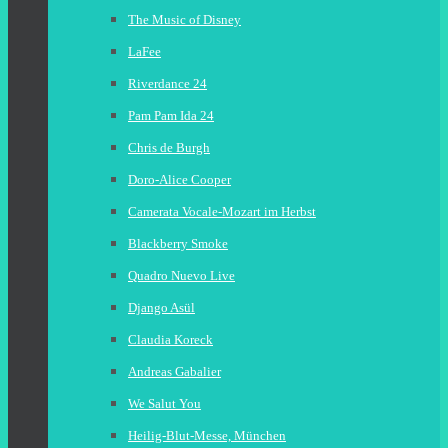
The Music of Disney
LaFee
Riverdance 24
Pam Pam Ida 24
Chris de Burgh
Doro-Alice Cooper
Camerata Vocale-Mozart im Herbst
Blackberry Smoke
Quadro Nuevo Live
Django Asül
Claudia Koreck
Andreas Gabalier
We Salut You
Heilig-Blut-Messe, München