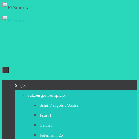
Zum
Inhalt
springen
Zum
Stages
Inhalt
Salzburger Festspiele
springen
Saint François d’Assise
Faust I
Carmen
Jedermann 26