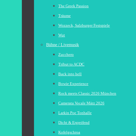
The Greek Passion
Träume
Wozzeck, Salzburger Festspiele
Wut
Bühne / Livemusik
Zucchero
Tribut to ACDC
Back into hell
Bowie Experience
Rock meets Classic 2026 München
Camerata Vocale März 2026
Larkin Poe Tonhalle
Dicht & Ergreifend
Kofelgschroa