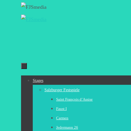
Zum
Inhalt
springen
Zum
Stages
Inhalt
Salzburger Festspiele
springen
Saint François d’Assise
Faust I
Carmen
Jedermann 26