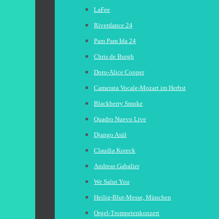
LaFee
Riverdance 24
Pam Pam Ida 24
Chris de Burgh
Doro-Alice Cooper
Camerata Vocale-Mozart im Herbst
Blackberry Smoke
Quadro Nuevo Live
Django Asül
Claudia Koreck
Andreas Gabalier
We Salut You
Heilig-Blut-Messe, München
Orgel-Trompetenkonzert