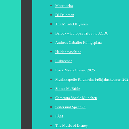
Morcheeba
DJ Delorean
The Musik Of Queen
Barock – Europas Tribut to ACDC
Andreas Gabalier Königsplatz
Heldenmaschine
Eisbrecher
Rock Meets Classic 2025
Musikkapelle Kirchheim Frühjahrskonzert 202
Simon McBride
Camerata Vocale München
Seiler und Speer 25
PÄM
The Music of Disney