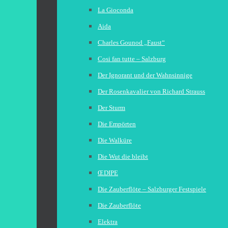
La Gioconda
Aida
Charles Gounod „Faust“
Cosi fan tutte – Salzburg
Der Ignorant und der Wahnsinnige
Der Rosenkavalier von Richard Strauss
Der Sturm
Die Empörten
Die Walküre
Die Wut die bleibt
ŒDIPE
Die Zauberflöte – Salzburger Festspiele
Die Zauberflöte
Elektra