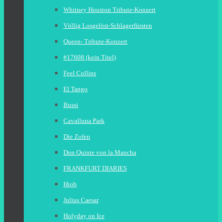
Whitney Houston Tribute-Konzert
Völlig Losgelöst-Schlagerfürsten
Queen- Tribute-Konzert
#17608 (kein Titel)
Feel Collins
El Tango
Bussi
Cavalluna Park
Die Zofen
Don Quinte von la Mancha
FRANKFURT DIARIES
Hiob
Julius Caesar
Holyday on Ice