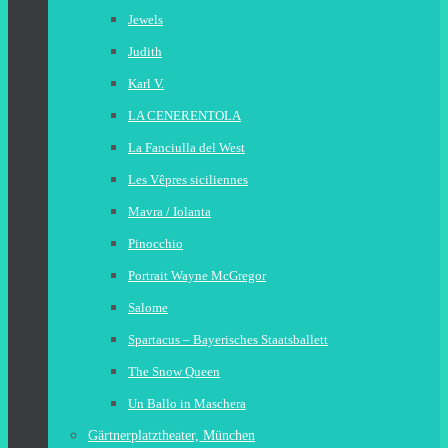
Jewels
Judith
Karl V.
LA CENERENTOLA
La Fanciulla del West
Les Vêpres siciliennes
Mavra / Iolanta
Pinocchio
Portrait Wayne McGregor
Salome
Spartacus – Bayerisches Staatsballett
The Snow Queen
Un Ballo in Maschera
Gärtnerplatztheater, München