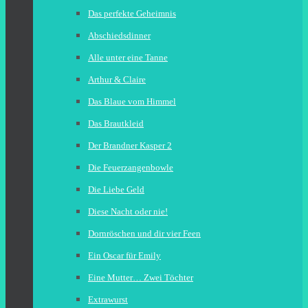
Das perfekte Geheimnis
Abschiedsdinner
Alle unter eine Tanne
Arthur & Claire
Das Blaue vom Himmel
Das Brautkleid
Der Brandner Kasper 2
Die Feuerzangenbowle
Die Liebe Geld
Diese Nacht oder nie!
Dornröschen und dir vier Feen
Ein Oscar für Emily
Eine Mutter… Zwei Töchter
Extrawurst