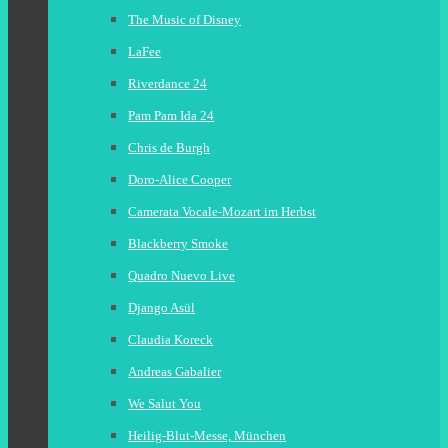
The Music of Disney
LaFee
Riverdance 24
Pam Pam Ida 24
Chris de Burgh
Doro-Alice Cooper
Camerata Vocale-Mozart im Herbst
Blackberry Smoke
Quadro Nuevo Live
Django Asül
Claudia Koreck
Andreas Gabalier
We Salut You
Heilig-Blut-Messe, München