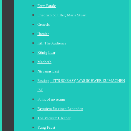
Farm Fatale
Friedrich Schiller; Maria Stuart
Genesis
Hamlet
Kill The Audience
König Lear
Macbeth
Nirvanas Last
Passing – IT’S SO EASY, WAS SCHWER ZU MACHEN
IST
Point of no return
Requiem für einen Lebenden
The Vacuum Cleaner
Yung Faust