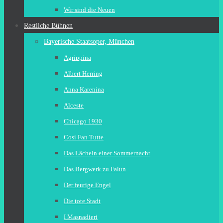
Wir sind die Neuen
Restliche Bühnen
Bayerische Staatsoper, München
Agrippina
Albert Herring
Anna Karenina
Alceste
Chicago 1930
Cosi Fan Tutte
Das Lächeln einer Sommernacht
Das Bergwerk zu Falun
Der feurige Engel
Die tote Stadt
I Masnadieri