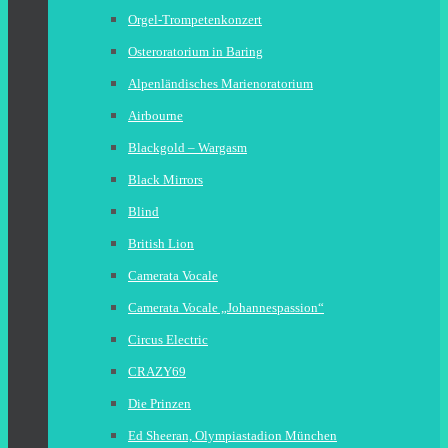
Orgel-Trompetenkonzert
Osteroratorium in Baring
Alpenländisches Marienoratorium
Airbourne
Blackgold – Wargasm
Black Mirrors
Blind
British Lion
Camerata Vocale
Camerata Vocale „Johannespassion“
Circus Electric
CRAZY69
Die Prinzen
Ed Sheeran, Olympiastadion München