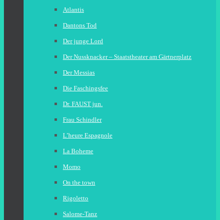
Atlantis
Dantons Tod
Der junge Lord
Der Nussknacker – Staatstheater am Gärtnerplatz
Der Messias
Die Faschingsfee
Dr. FAUST jun.
Frau Schindler
L’heure Espagnole
La Boheme
Momo
On the town
Rigoletto
Salome-Tanz