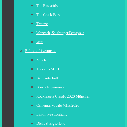
The Bassarids
The Greek Passion
Träume
Wozzeck, Salzburger Festspiele
Wut
Bühne / Livemusik
Zucchero
Tribut to ACDC
Back into hell
Bowie Experience
Rock meets Classic 2026 München
Camerata Vocale März 2026
Larkin Poe Tonhalle
Dicht & Ergreifend