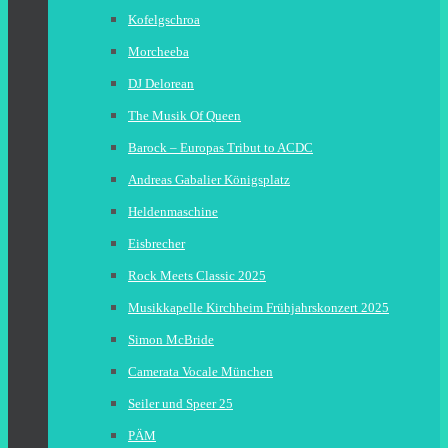
Kofelgschroa
Morcheeba
DJ Delorean
The Musik Of Queen
Barock – Europas Tribut to ACDC
Andreas Gabalier Königsplatz
Heldenmaschine
Eisbrecher
Rock Meets Classic 2025
Musikkapelle Kirchheim Frühjahrskonzert 2025
Simon McBride
Camerata Vocale München
Seiler und Speer 25
PÄM