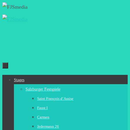
Zum
Inhalt
springen
Zum
Stages
Inhalt
Salzburger Festspiele
springen
Saint François d’Assise
Faust I
Carmen
Jedermann 26