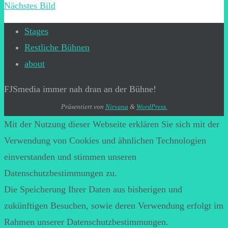
Nächstes Bild
Stages
Restliche Bühnen
about
FJSmedia immer nah dran an der Bühne!
Präsentiert von
Nirvana
&
WordPress.
Mit der Nutzung dieser Webseite erklären Sie sich mit der
Verwendung von Cookies und ähnlichen Technologien
einverstanden und stimmen unseren
Datenschutzbestimmungen zu.
Die Speicherung Ihrer Daten aus bisherigen und
zukünftigen Besuchen, sowie deren Verwendung erfolgt im
Rahmen unserer Datenschutzbestimmungen.