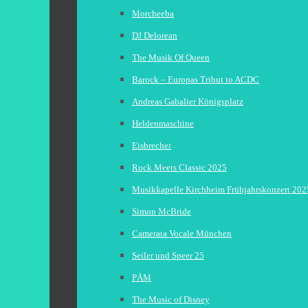
Morcheeba
DJ Delorean
The Musik Of Queen
Barock – Europas Tribut to ACDC
Andreas Gabalier Königsplatz
Heldenmaschine
Eisbrecher
Rock Meets Classic 2025
Musikkapelle Kirchheim Frühjahrskonzert 202
Simon McBride
Camerata Vocale München
Seiler und Speer 25
PÄM
The Music of Disney