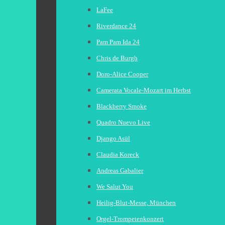
LaFee
Riverdance 24
Pam Pam Ida 24
Chris de Burgh
Doro-Alice Cooper
Camerata Vocale-Mozart im Herbst
Blackberry Smoke
Quadro Nuevo Live
Django Asül
Claudia Koreck
Andreas Gabalier
We Salut You
Heilig-Blut-Messe, München
Orgel-Trompetenkonzert