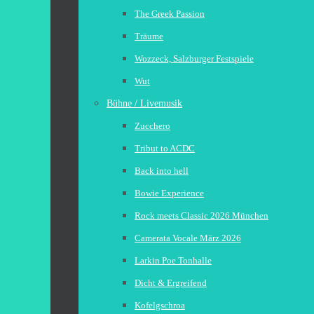
The Greek Passion
Träume
Wozzeck, Salzburger Festspiele
Wut
Bühne / Livemusik
Zucchero
Tribut to ACDC
Back into hell
Bowie Experience
Rock meets Classic 2026 München
Camerata Vocale März 2026
Larkin Poe Tonhalle
Dicht & Ergreifend
Kofelgschroa