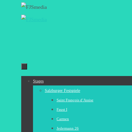
Zum
Inhalt
springen
Zum
Stages
Inhalt
Salzburger Festspiele
springen
Saint François d’Assise
Faust I
Carmen
Jedermann 26