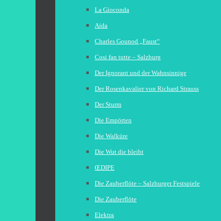
La Gioconda
Aida
Charles Gounod „Faust“
Cosi fan tutte – Salzburg
Der Ignorant und der Wahnsinnige
Der Rosenkavalier von Richard Strauss
Der Sturm
Die Empörten
Die Walküre
Die Wut die bleibt
ŒDIPE
Die Zauberflöte – Salzburger Festspiele
Die Zauberflöte
Elektra