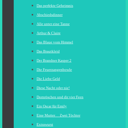
Das perfekte Geheimnis
Abschiedsdinner
Alle unter eine Tanne
Arthur & Claire
Das Blaue vom Himmel
Das Brautkleid
Der Brandner Kasper 2
Die Feuerzangenbowle
Die Liebe Geld
Diese Nacht oder nie!
Dornröschen und dir vier Feen
Ein Oscar für Emily
Eine Mutter… Zwei Töchter
Extrawurst