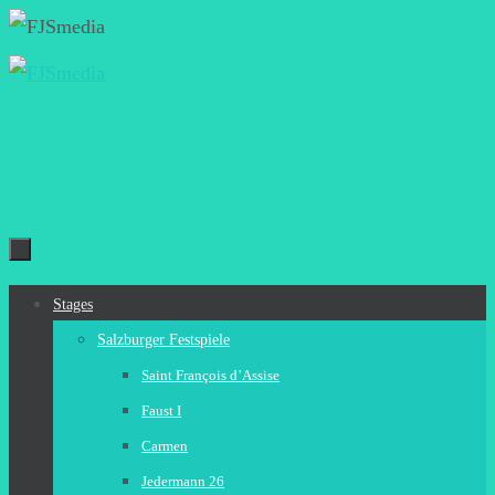
Zum
Inhalt
springen
Zum
Stages
Inhalt
Salzburger Festspiele
springen
Saint François d’Assise
Faust I
Carmen
Jedermann 26