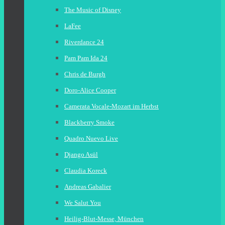
The Music of Disney
LaFee
Riverdance 24
Pam Pam Ida 24
Chris de Burgh
Doro-Alice Cooper
Camerata Vocale-Mozart im Herbst
Blackberry Smoke
Quadro Nuevo Live
Django Asül
Claudia Koreck
Andreas Gabalier
We Salut You
Heilig-Blut-Messe, München