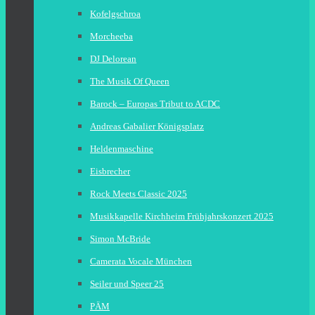
Kofelgschroa
Morcheeba
DJ Delorean
The Musik Of Queen
Barock – Europas Tribut to ACDC
Andreas Gabalier Königsplatz
Heldenmaschine
Eisbrecher
Rock Meets Classic 2025
Musikkapelle Kirchheim Frühjahrskonzert 2025
Simon McBride
Camerata Vocale München
Seiler und Speer 25
PÄM