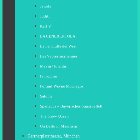
Jewels
Judith
Karl V.
LA CENERENTOLA
La Fanciulla del West
Les Vêpres siciliennes
Mavra / Iolanta
Pinocchio
Portrait Wayne McGregor
Salome
Spartacus – Bayerisches Staatsballett
The Snow Queen
Un Ballo in Maschera
Gärtnerplatztheater, München