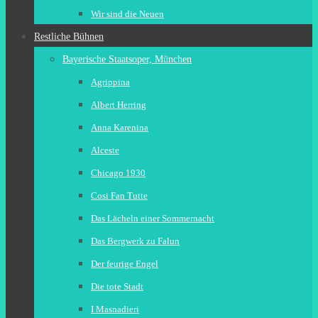
Wir sind die Neuen
Restliche Bühnen
Bayerische Staatsoper, München
Agrippina
Albert Herring
Anna Karenina
Alceste
Chicago 1930
Cosi Fan Tutte
Das Lächeln einer Sommernacht
Das Bergwerk zu Falun
Der feurige Engel
Die tote Stadt
I Masnadieri