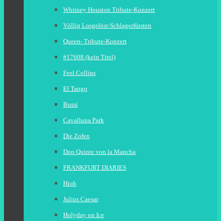
Whitney Houston Tribute-Konzert
Völlig Losgelöst-Schlagerfürsten
Queen- Tribute-Konzert
#17608 (kein Titel)
Feel Collins
El Tango
Bussi
Cavalluna Park
Die Zofen
Don Quinte von la Mancha
FRANKFURT DIARIES
Hiob
Julius Caesar
Holyday on Ice