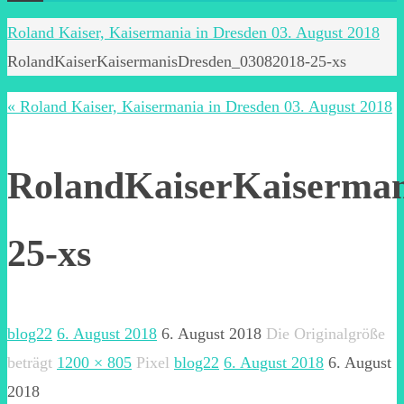
Start
Roland Kaiser, Kaisermania in Dresden 03. August 2018
RolandKaiserKaisermanisDresden_03082018-25-xs
« Roland Kaiser, Kaisermania in Dresden 03. August 2018
RolandKaiserKaiserman
25-xs
blog22
6. August 2018
6. August 2018
Die Originalgröße
beträgt
1200 × 805
Pixel
blog22
6. August 2018
6. August
2018