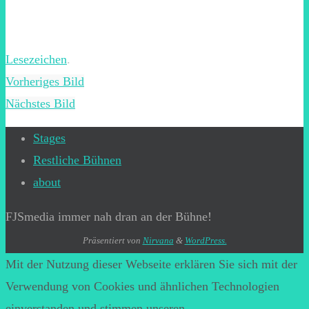
Lesezeichen
.
Vorheriges Bild
Nächstes Bild
Stages
Restliche Bühnen
about
FJSmedia immer nah dran an der Bühne!
Präsentiert von
Nirvana
&
WordPress.
Mit der Nutzung dieser Webseite erklären Sie sich mit der
Verwendung von Cookies und ähnlichen Technologien
einverstanden und stimmen unseren