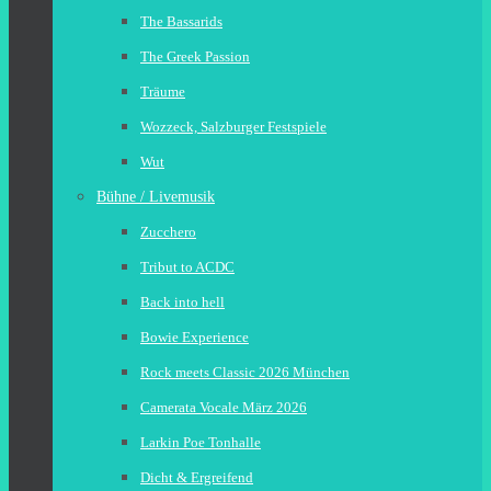
The Bassarids
The Greek Passion
Träume
Wozzeck, Salzburger Festspiele
Wut
Bühne / Livemusik
Zucchero
Tribut to ACDC
Back into hell
Bowie Experience
Rock meets Classic 2026 München
Camerata Vocale März 2026
Larkin Poe Tonhalle
Dicht & Ergreifend