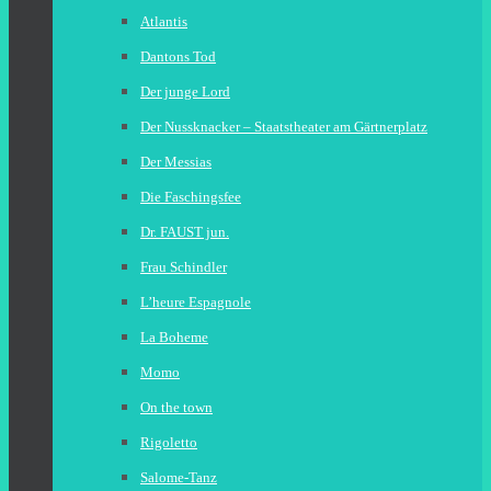
Atlantis
Dantons Tod
Der junge Lord
Der Nussknacker – Staatstheater am Gärtnerplatz
Der Messias
Die Faschingsfee
Dr. FAUST jun.
Frau Schindler
L’heure Espagnole
La Boheme
Momo
On the town
Rigoletto
Salome-Tanz