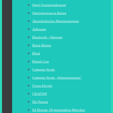
Orgel-Trompetenkonzert
Osteroratorium in Baring
Alpenländisches Marienoratorium
Airbourne
Blackgold – Wargasm
Black Mirrors
Blind
British Lion
Camerata Vocale
Camerata Vocale „Johannespassion“
Circus Electric
CRAZY69
Die Prinzen
Ed Sheeran, Olympiastadion München