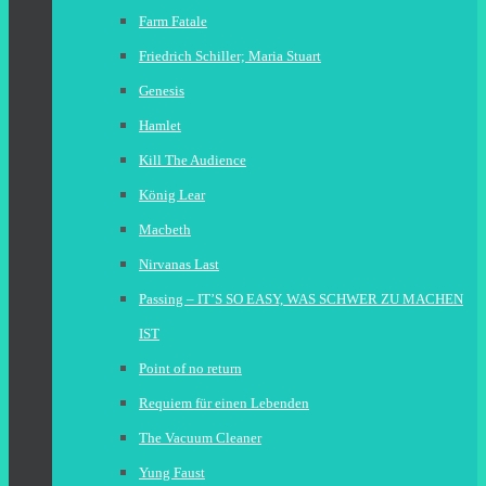
Farm Fatale
Friedrich Schiller; Maria Stuart
Genesis
Hamlet
Kill The Audience
König Lear
Macbeth
Nirvanas Last
Passing – IT’S SO EASY, WAS SCHWER ZU MACHEN
IST
Point of no return
Requiem für einen Lebenden
The Vacuum Cleaner
Yung Faust