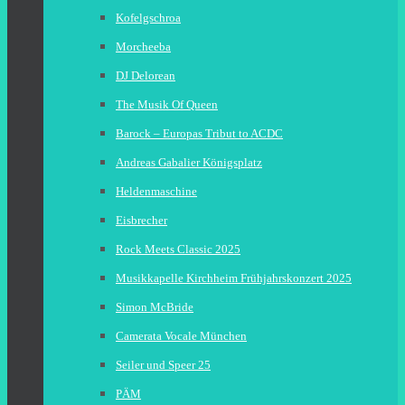
Kofelgschroa
Morcheeba
DJ Delorean
The Musik Of Queen
Barock – Europas Tribut to ACDC
Andreas Gabalier Königsplatz
Heldenmaschine
Eisbrecher
Rock Meets Classic 2025
Musikkapelle Kirchheim Frühjahrskonzert 2025
Simon McBride
Camerata Vocale München
Seiler und Speer 25
PÄM