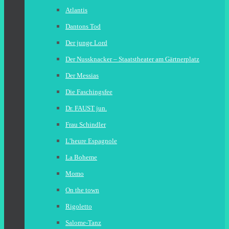
Atlantis
Dantons Tod
Der junge Lord
Der Nussknacker – Staatstheater am Gärtnerplatz
Der Messias
Die Faschingsfee
Dr. FAUST jun.
Frau Schindler
L’heure Espagnole
La Boheme
Momo
On the town
Rigoletto
Salome-Tanz