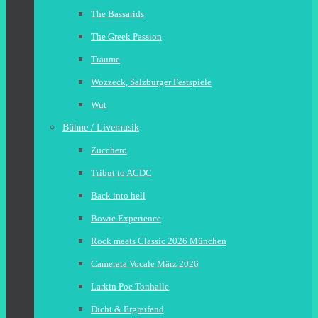
The Bassarids
The Greek Passion
Träume
Wozzeck, Salzburger Festspiele
Wut
Bühne / Livemusik
Zucchero
Tribut to ACDC
Back into hell
Bowie Experience
Rock meets Classic 2026 München
Camerata Vocale März 2026
Larkin Poe Tonhalle
Dicht & Ergreifend