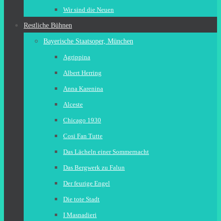
Wir sind die Neuen
Restliche Bühnen
Bayerische Staatsoper, München
Agrippina
Albert Herring
Anna Karenina
Alceste
Chicago 1930
Cosi Fan Tutte
Das Lächeln einer Sommernacht
Das Bergwerk zu Falun
Der feurige Engel
Die tote Stadt
I Masnadieri