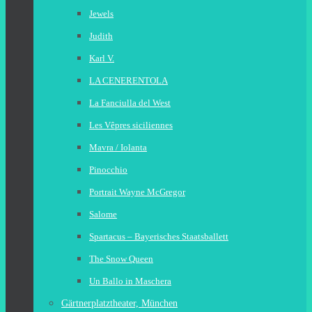
Jewels
Judith
Karl V.
LA CENERENTOLA
La Fanciulla del West
Les Vêpres siciliennes
Mavra / Iolanta
Pinocchio
Portrait Wayne McGregor
Salome
Spartacus – Bayerisches Staatsballett
The Snow Queen
Un Ballo in Maschera
Gärtnerplatztheater, München