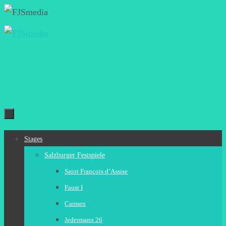
Zum
Inhalt
springen
Zum
Stages
Inhalt
Salzburger Festspiele
springen
Saint François d’Assise
Faust I
Carmen
Jedermann 26