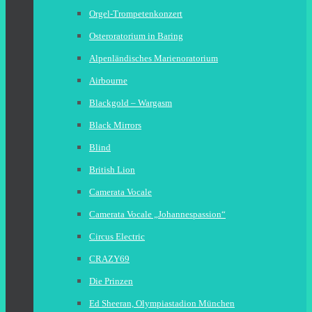
Orgel-Trompetenkonzert
Osteroratorium in Baring
Alpenländisches Marienoratorium
Airbourne
Blackgold – Wargasm
Black Mirrors
Blind
British Lion
Camerata Vocale
Camerata Vocale „Johannespassion“
Circus Electric
CRAZY69
Die Prinzen
Ed Sheeran, Olympiastadion München