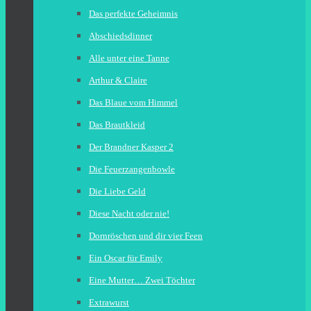
Das perfekte Geheimnis
Abschiedsdinner
Alle unter eine Tanne
Arthur & Claire
Das Blaue vom Himmel
Das Brautkleid
Der Brandner Kasper 2
Die Feuerzangenbowle
Die Liebe Geld
Diese Nacht oder nie!
Dornröschen und dir vier Feen
Ein Oscar für Emily
Eine Mutter… Zwei Töchter
Extrawurst