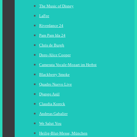
The Music of Disney
LaFee
Riverdance 24
Pam Pam Ida 24
Chris de Burgh
Doro-Alice Cooper
Camerata Vocale-Mozart im Herbst
Blackberry Smoke
Quadro Nuevo Live
Django Asül
Claudia Koreck
Andreas Gabalier
We Salut You
Heilig-Blut-Messe, München