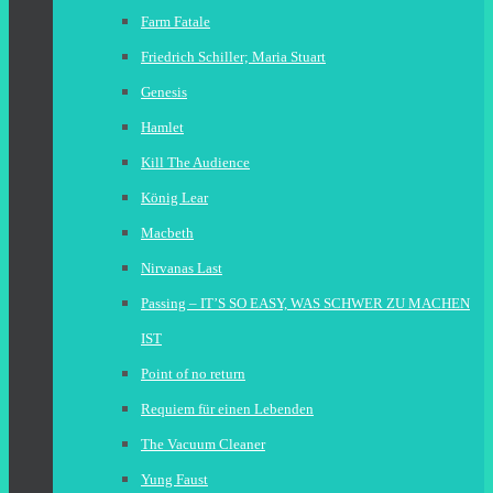
Farm Fatale
Friedrich Schiller; Maria Stuart
Genesis
Hamlet
Kill The Audience
König Lear
Macbeth
Nirvanas Last
Passing – IT’S SO EASY, WAS SCHWER ZU MACHEN
IST
Point of no return
Requiem für einen Lebenden
The Vacuum Cleaner
Yung Faust