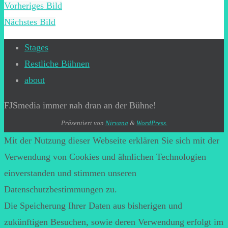
Vorheriges Bild
Nächstes Bild
Stages
Restliche Bühnen
about
FJSmedia immer nah dran an der Bühne!
Präsentiert von
Nirvana
&
WordPress.
Mit der Nutzung dieser Webseite erklären Sie sich mit der
Verwendung von Cookies und ähnlichen Technologien
einverstanden und stimmen unseren
Datenschutzbestimmungen zu.
Die Speicherung Ihrer Daten aus bisherigen und
zukünftigen Besuchen, sowie deren Verwendung erfolgt im