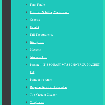
Farm Fatale
Friedrich Schiller; Maria Stuart
Genesis
Hamlet
Kill The Audience
König Lear
Macbeth
Nirvanas Last
Passing – IT’S SO EASY, WAS SCHWER ZU MACHEN
IST
Point of no return
Requiem für einen Lebenden
The Vacuum Cleaner
Yung Faust