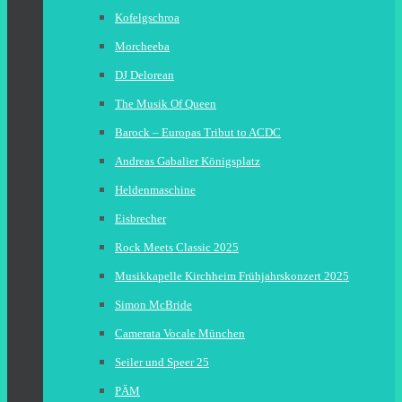
Kofelgschroa
Morcheeba
DJ Delorean
The Musik Of Queen
Barock – Europas Tribut to ACDC
Andreas Gabalier Königsplatz
Heldenmaschine
Eisbrecher
Rock Meets Classic 2025
Musikkapelle Kirchheim Frühjahrskonzert 2025
Simon McBride
Camerata Vocale München
Seiler und Speer 25
PÄM