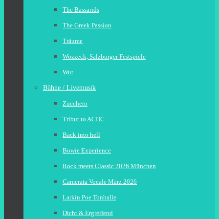
The Bassarids
The Greek Passion
Träume
Wozzeck, Salzburger Festspiele
Wut
Bühne / Livemusik
Zucchero
Tribut to ACDC
Back into hell
Bowie Experience
Rock meets Classic 2026 München
Camerata Vocale März 2026
Larkin Poe Tonhalle
Dicht & Ergreifend