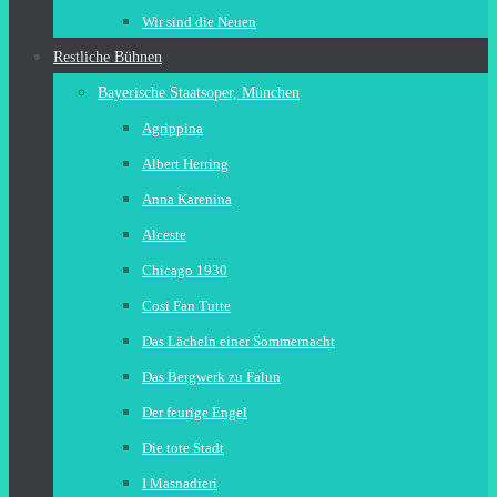
Wir sind die Neuen
Restliche Bühnen
Bayerische Staatsoper, München
Agrippina
Albert Herring
Anna Karenina
Alceste
Chicago 1930
Cosi Fan Tutte
Das Lächeln einer Sommernacht
Das Bergwerk zu Falun
Der feurige Engel
Die tote Stadt
I Masnadieri