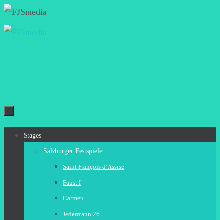
Zum
Inhalt
springen
Zum
Stages
Inhalt
Salzburger Festspiele
springen
Saint François d’Assise
Faust I
Carmen
Jedermann 26