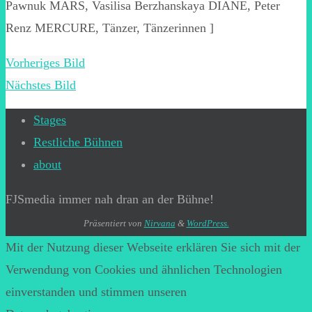
Pawnuk MARS, Vasilisa Berzhanskaya DIANE, Peter
Renz MERCURE, Tänzer, Tänzerinnen ]
Vorheriges Bild
Nächstes Bild
Stages
Restliche Bühnen
about
FJSmedia immer nah dran an der Bühne!
Präsentiert von
Nirvana
&
WordPress.
Mit der Nutzung dieser Webseite erklären Sie sich mit der
Verwendung von Cookies und ähnlichen Technologien
einverstanden und stimmen unseren