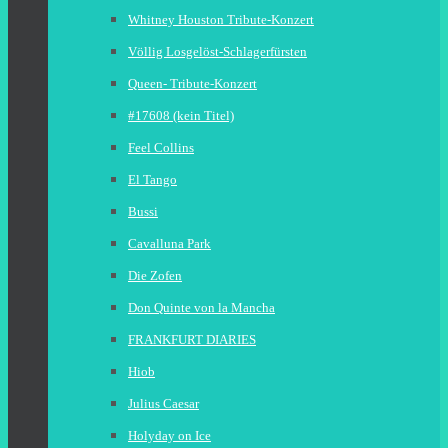
Whitney Houston Tribute-Konzert
Völlig Losgelöst-Schlagerfürsten
Queen- Tribute-Konzert
#17608 (kein Titel)
Feel Collins
El Tango
Bussi
Cavalluna Park
Die Zofen
Don Quinte von la Mancha
FRANKFURT DIARIES
Hiob
Julius Caesar
Holyday on Ice