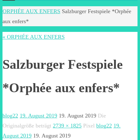
Start
ORPHÉE AUX ENFERS
Salzburger Festspiele *Orphée
aux enfers*
« ORPHÉE AUX ENFERS
Salzburger Festspiele
*Orphée aux enfers*
blog22
19. August 2019
19. August 2019
Die
Originalgröße beträgt
2739 × 1825
Pixel
blog22
19.
August 2019
19. August 2019