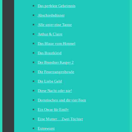
Das perfekte Geheimnis
Abschiedsdinner
Alle unter eine Tanne
Arthur & Claire
Das Blaue vom Himmel
Das Brautkleid
Der Brandner Kasper 2
Die Feuerzangenbowle
Die Liebe Geld
Diese Nacht oder nie!
Dornröschen und dir vier Feen
Ein Oscar für Emily
Eine Mutter… Zwei Töchter
Extrawurst