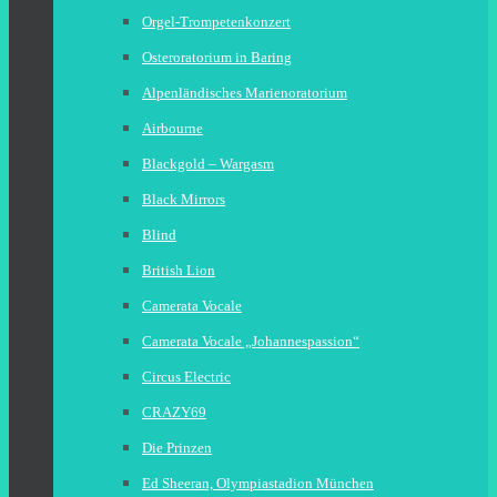
Orgel-Trompetenkonzert
Osteroratorium in Baring
Alpenländisches Marienoratorium
Airbourne
Blackgold – Wargasm
Black Mirrors
Blind
British Lion
Camerata Vocale
Camerata Vocale „Johannespassion“
Circus Electric
CRAZY69
Die Prinzen
Ed Sheeran, Olympiastadion München