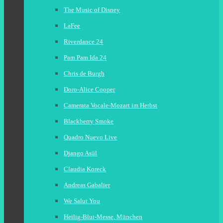
The Music of Disney
LaFee
Riverdance 24
Pam Pam Ida 24
Chris de Burgh
Doro-Alice Cooper
Camerata Vocale-Mozart im Herbst
Blackberry Smoke
Quadro Nuevo Live
Django Asül
Claudia Koreck
Andreas Gabalier
We Salut You
Heilig-Blut-Messe, München