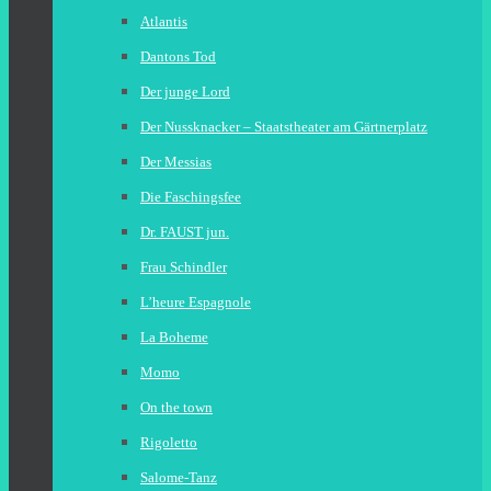
Atlantis
Dantons Tod
Der junge Lord
Der Nussknacker – Staatstheater am Gärtnerplatz
Der Messias
Die Faschingsfee
Dr. FAUST jun.
Frau Schindler
L’heure Espagnole
La Boheme
Momo
On the town
Rigoletto
Salome-Tanz