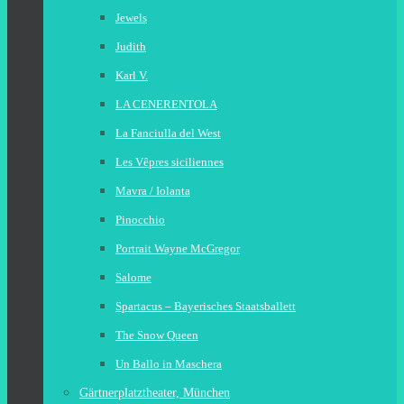
Jewels
Judith
Karl V.
LA CENERENTOLA
La Fanciulla del West
Les Vêpres siciliennes
Mavra / Iolanta
Pinocchio
Portrait Wayne McGregor
Salome
Spartacus – Bayerisches Staatsballett
The Snow Queen
Un Ballo in Maschera
Gärtnerplatztheater, München