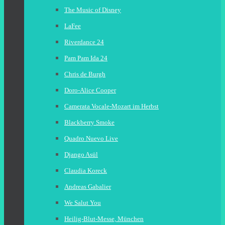
The Music of Disney
LaFee
Riverdance 24
Pam Pam Ida 24
Chris de Burgh
Doro-Alice Cooper
Camerata Vocale-Mozart im Herbst
Blackberry Smoke
Quadro Nuevo Live
Django Asül
Claudia Koreck
Andreas Gabalier
We Salut You
Heilig-Blut-Messe, München