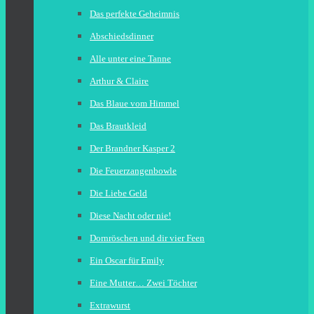
Das perfekte Geheimnis
Abschiedsdinner
Alle unter eine Tanne
Arthur & Claire
Das Blaue vom Himmel
Das Brautkleid
Der Brandner Kasper 2
Die Feuerzangenbowle
Die Liebe Geld
Diese Nacht oder nie!
Dornröschen und dir vier Feen
Ein Oscar für Emily
Eine Mutter… Zwei Töchter
Extrawurst