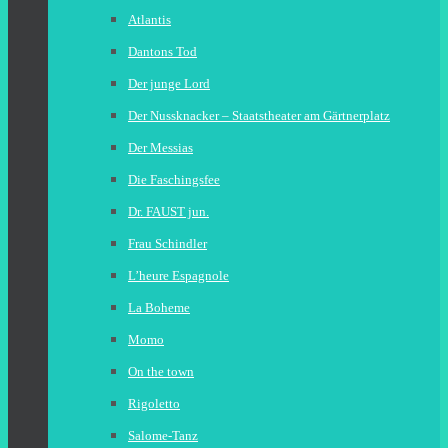
Atlantis
Dantons Tod
Der junge Lord
Der Nussknacker – Staatstheater am Gärtnerplatz
Der Messias
Die Faschingsfee
Dr. FAUST jun.
Frau Schindler
L’heure Espagnole
La Boheme
Momo
On the town
Rigoletto
Salome-Tanz