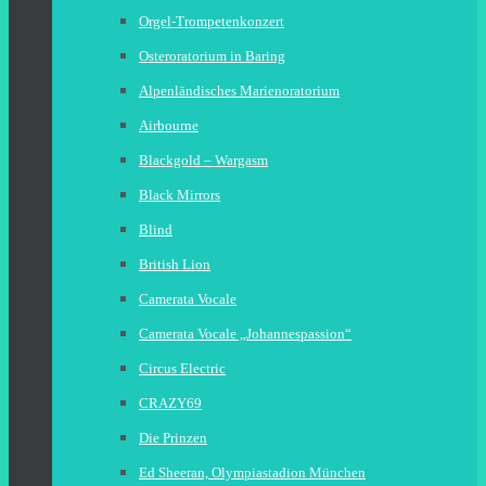
Orgel-Trompetenkonzert
Osteroratorium in Baring
Alpenländisches Marienoratorium
Airbourne
Blackgold – Wargasm
Black Mirrors
Blind
British Lion
Camerata Vocale
Camerata Vocale „Johannespassion“
Circus Electric
CRAZY69
Die Prinzen
Ed Sheeran, Olympiastadion München