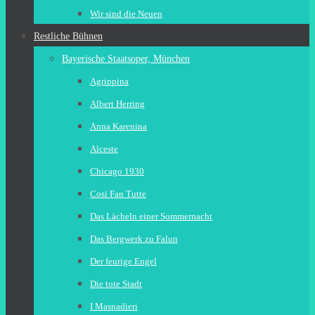
Wir sind die Neuen
Restliche Bühnen
Bayerische Staatsoper, München
Agrippina
Albert Herring
Anna Karenina
Alceste
Chicago 1930
Cosi Fan Tutte
Das Lächeln einer Sommernacht
Das Bergwerk zu Falun
Der feurige Engel
Die tote Stadt
I Masnadieri