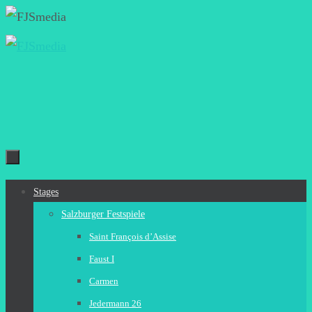
Zum
Inhalt
springen
Zum
Stages
Inhalt
Salzburger Festspiele
springen
Saint François d’Assise
Faust I
Carmen
Jedermann 26