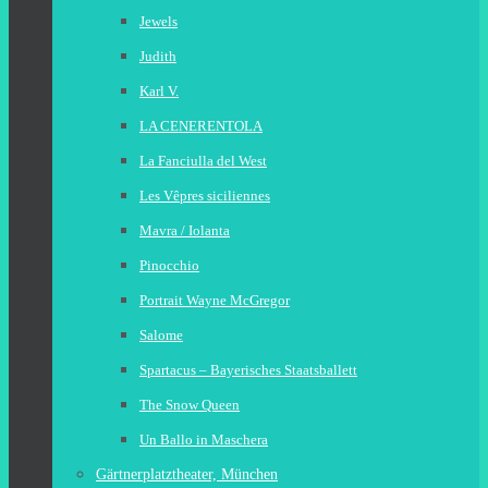
Jewels
Judith
Karl V.
LA CENERENTOLA
La Fanciulla del West
Les Vêpres siciliennes
Mavra / Iolanta
Pinocchio
Portrait Wayne McGregor
Salome
Spartacus – Bayerisches Staatsballett
The Snow Queen
Un Ballo in Maschera
Gärtnerplatztheater, München