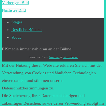
Vorheriges Bild
Nächstes Bild
Stages
Restliche Bühnen
about
FJSmedia immer nah dran an der Bühne!
Präsentiert von
Nirvana
&
WordPress.
Mit der Nutzung dieser Webseite erklären Sie sich mit der
Verwendung von Cookies und ähnlichen Technologien
einverstanden und stimmen unseren
Datenschutzbestimmungen zu.
Die Speicherung Ihrer Daten aus bisherigen und
zukünftigen Besuchen, sowie deren Verwendung erfolgt im