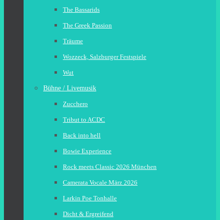
The Bassarids
The Greek Passion
Träume
Wozzeck, Salzburger Festspiele
Wut
Bühne / Livemusik
Zucchero
Tribut to ACDC
Back into hell
Bowie Experience
Rock meets Classic 2026 München
Camerata Vocale März 2026
Larkin Poe Tonhalle
Dicht & Ergreifend