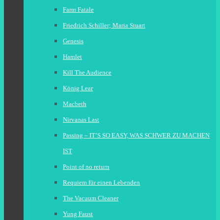
Farm Fatale
Friedrich Schiller; Maria Stuart
Genesis
Hamlet
Kill The Audience
König Lear
Macbeth
Nirvanas Last
Passing – IT’S SO EASY, WAS SCHWER ZU MACHEN
IST
Point of no return
Requiem für einen Lebenden
The Vacuum Cleaner
Yung Faust