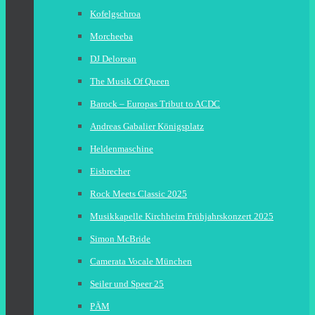
Kofelgschroa
Morcheeba
DJ Delorean
The Musik Of Queen
Barock – Europas Tribut to ACDC
Andreas Gabalier Königsplatz
Heldenmaschine
Eisbrecher
Rock Meets Classic 2025
Musikkapelle Kirchheim Frühjahrskonzert 2025
Simon McBride
Camerata Vocale München
Seiler und Speer 25
PÄM