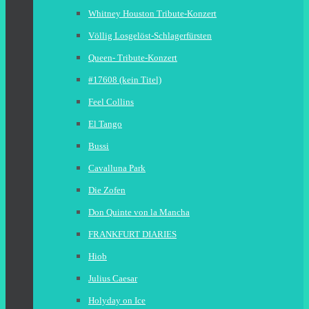
Whitney Houston Tribute-Konzert
Völlig Losgelöst-Schlagerfürsten
Queen- Tribute-Konzert
#17608 (kein Titel)
Feel Collins
El Tango
Bussi
Cavalluna Park
Die Zofen
Don Quinte von la Mancha
FRANKFURT DIARIES
Hiob
Julius Caesar
Holyday on Ice