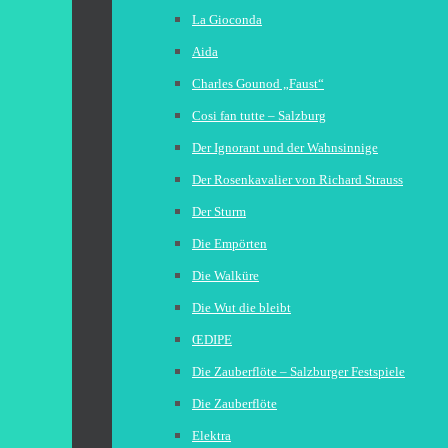
La Gioconda
Aida
Charles Gounod „Faust“
Cosi fan tutte – Salzburg
Der Ignorant und der Wahnsinnige
Der Rosenkavalier von Richard Strauss
Der Sturm
Die Empörten
Die Walküre
Die Wut die bleibt
ŒDIPE
Die Zauberflöte – Salzburger Festspiele
Die Zauberflöte
Elektra