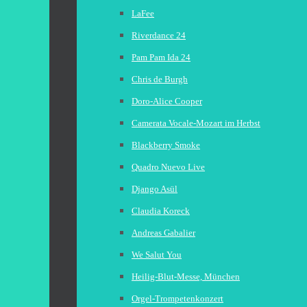
LaFee
Riverdance 24
Pam Pam Ida 24
Chris de Burgh
Doro-Alice Cooper
Camerata Vocale-Mozart im Herbst
Blackberry Smoke
Quadro Nuevo Live
Django Asül
Claudia Koreck
Andreas Gabalier
We Salut You
Heilig-Blut-Messe, München
Orgel-Trompetenkonzert