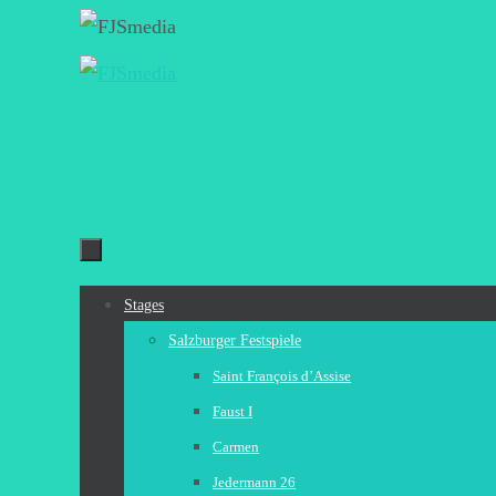
Zum
Inhalt
springen
Zum
Stages
Inhalt
Salzburger Festspiele
springen
Saint François d’Assise
Faust I
Carmen
Jedermann 26