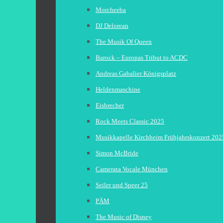
Morcheeba
DJ Delorean
The Musik Of Queen
Barock – Europas Tribut to ACDC
Andreas Gabalier Königsplatz
Heldenmaschine
Eisbrecher
Rock Meets Classic 2025
Musikkapelle Kirchheim Frühjahrskonzert 202
Simon McBride
Camerata Vocale München
Seiler und Speer 25
PÄM
The Music of Disney