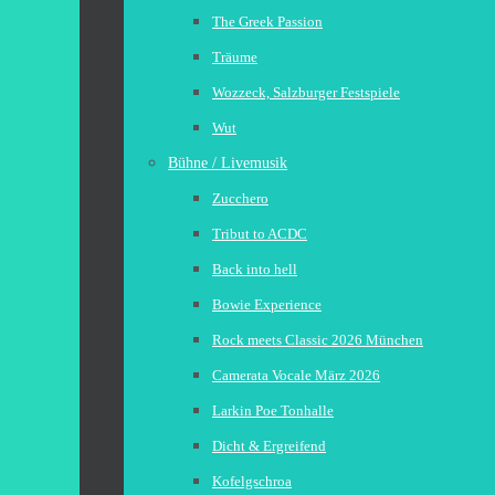
The Greek Passion
Träume
Wozzeck, Salzburger Festspiele
Wut
Bühne / Livemusik
Zucchero
Tribut to ACDC
Back into hell
Bowie Experience
Rock meets Classic 2026 München
Camerata Vocale März 2026
Larkin Poe Tonhalle
Dicht & Ergreifend
Kofelgschroa