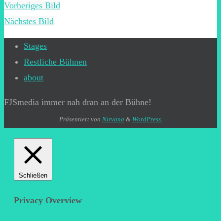
Vorheriges Bild
Nächstes Bild
Stages
Restliche Bühnen
about
FJSmedia immer nah dran an der Bühne!
Präsentiert von
Nirvana
&
WordPress.
Schließen
Privacy Overview