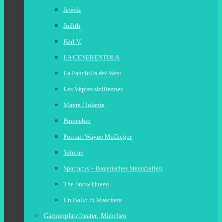
Jewels
Judith
Karl V.
LA CENERENTOLA
La Fanciulla del West
Les Vêpres siciliennes
Mavra / Iolanta
Pinocchio
Portrait Wayne McGregor
Salome
Spartacus – Bayerisches Staatsballett
The Snow Queen
Un Ballo in Maschera
Gärtnerplatztheater, München