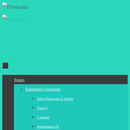
Zum
Inhalt
springen
Zum
Stages
Inhalt
Salzburger Festspiele
springen
Saint François d’Assise
Faust I
Carmen
Jedermann 26