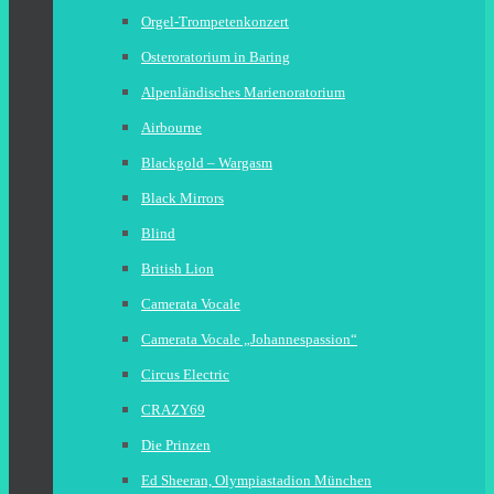
Orgel-Trompetenkonzert
Osteroratorium in Baring
Alpenländisches Marienoratorium
Airbourne
Blackgold – Wargasm
Black Mirrors
Blind
British Lion
Camerata Vocale
Camerata Vocale „Johannespassion“
Circus Electric
CRAZY69
Die Prinzen
Ed Sheeran, Olympiastadion München