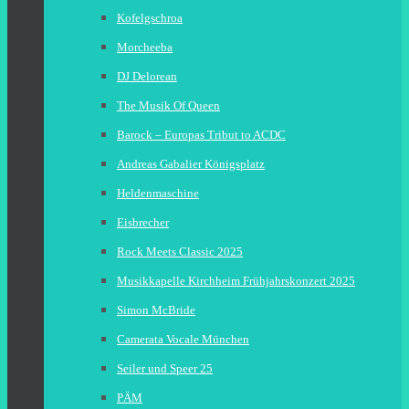
Kofelgschroa
Morcheeba
DJ Delorean
The Musik Of Queen
Barock – Europas Tribut to ACDC
Andreas Gabalier Königsplatz
Heldenmaschine
Eisbrecher
Rock Meets Classic 2025
Musikkapelle Kirchheim Frühjahrskonzert 2025
Simon McBride
Camerata Vocale München
Seiler und Speer 25
PÄM