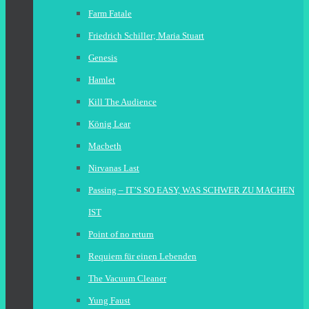
Farm Fatale
Friedrich Schiller; Maria Stuart
Genesis
Hamlet
Kill The Audience
König Lear
Macbeth
Nirvanas Last
Passing – IT’S SO EASY, WAS SCHWER ZU MACHEN
IST
Point of no return
Requiem für einen Lebenden
The Vacuum Cleaner
Yung Faust