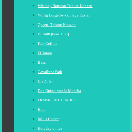
Whitney Houston Tribute-Konzert
Völlig Losgelöst-Schlagerfürsten
Queen- Tribute-Konzert
#17608 (kein Titel)
Feel Collins
El Tango
Bussi
Cavalluna Park
Die Zofen
Don Quinte von la Mancha
FRANKFURT DIARIES
Hiob
Julius Caesar
Holyday on Ice