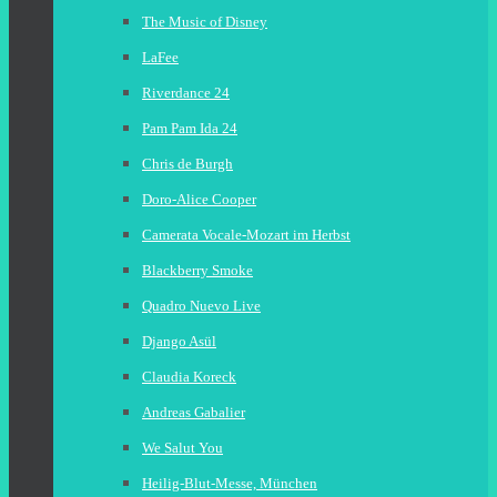
The Music of Disney
LaFee
Riverdance 24
Pam Pam Ida 24
Chris de Burgh
Doro-Alice Cooper
Camerata Vocale-Mozart im Herbst
Blackberry Smoke
Quadro Nuevo Live
Django Asül
Claudia Koreck
Andreas Gabalier
We Salut You
Heilig-Blut-Messe, München