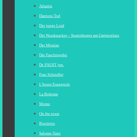
Atlantis
Dantons Tod
Der junge Lord
Der Nussknacker – Staatstheater am Gärtnerplatz
Der Messias
Die Faschingsfee
Dr. FAUST jun.
Frau Schindler
L’heure Espagnole
La Boheme
Momo
On the town
Rigoletto
Salome-Tanz