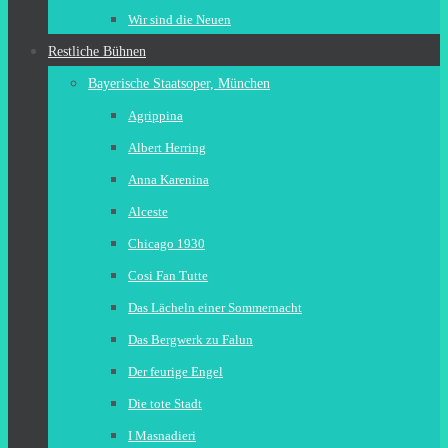
Wir sind die Neuen
Restliche Bühnen
Bayerische Staatsoper, München
Agrippina
Albert Herring
Anna Karenina
Alceste
Chicago 1930
Cosi Fan Tutte
Das Lächeln einer Sommernacht
Das Bergwerk zu Falun
Der feurige Engel
Die tote Stadt
I Masnadieri