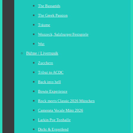
The Bassarids
The Greek Passion
Träume
Wozzeck, Salzburger Festspiele
Wut
Bühne / Livemusik
Zucchero
Tribut to ACDC
Back into hell
Bowie Experience
Rock meets Classic 2026 München
Camerata Vocale März 2026
Larkin Poe Tonhalle
Dicht & Ergreifend