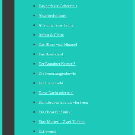
Das perfekte Geheimnis
Abschiedsdinner
Alle unter eine Tanne
Arthur & Claire
Das Blaue vom Himmel
Das Brautkleid
Der Brandner Kasper 2
Die Feuerzangenbowle
Die Liebe Geld
Diese Nacht oder nie!
Dornröschen und dir vier Feen
Ein Oscar für Emily
Eine Mutter… Zwei Töchter
Extrawurst