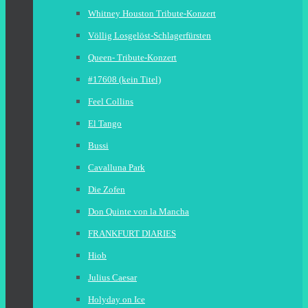
Whitney Houston Tribute-Konzert
Völlig Losgelöst-Schlagerfürsten
Queen- Tribute-Konzert
#17608 (kein Titel)
Feel Collins
El Tango
Bussi
Cavalluna Park
Die Zofen
Don Quinte von la Mancha
FRANKFURT DIARIES
Hiob
Julius Caesar
Holyday on Ice