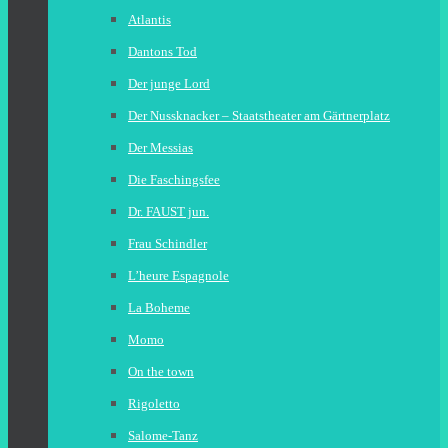
Atlantis
Dantons Tod
Der junge Lord
Der Nussknacker – Staatstheater am Gärtnerplatz
Der Messias
Die Faschingsfee
Dr. FAUST jun.
Frau Schindler
L’heure Espagnole
La Boheme
Momo
On the town
Rigoletto
Salome-Tanz