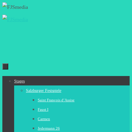
Zum
Inhalt
springen
Zum
Stages
Inhalt
Salzburger Festspiele
springen
Saint François d’Assise
Faust I
Carmen
Jedermann 26