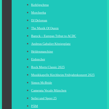
Kofelgschroa
Morcheeba
DJ Delorean
The Musik Of Queen
Barock – Europas Tribut to ACDC
Andreas Gabalier Königsplatz
Heldenmaschine
Eisbrecher
Rock Meets Classic 2025
Musikkapelle Kirchheim Frühjahrskonzert 2025
Simon McBride
Camerata Vocale München
Seiler und Speer 25
PÄM