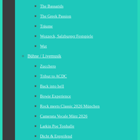
The Bassarids
The Greek Passion
Träume
Wozzeck, Salzburger Festspiele
Wut
Bühne / Livemusik
Zucchero
Tribut to ACDC
Back into hell
Bowie Experience
Rock meets Classic 2026 München
Camerata Vocale März 2026
Larkin Poe Tonhalle
Dicht & Ergreifend