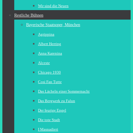
Wir sind die Neuen
Restliche Bühnen
Bayerische Staatsoper, München
Agrippina
Albert Herring
Anna Karenina
Alceste
Chicago 1930
Cosi Fan Tutte
Das Lächeln einer Sommernacht
Das Bergwerk zu Falun
Der feurige Engel
Die tote Stadt
I Masnadieri