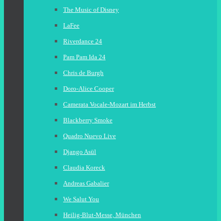
The Music of Disney
LaFee
Riverdance 24
Pam Pam Ida 24
Chris de Burgh
Doro-Alice Cooper
Camerata Vocale-Mozart im Herbst
Blackberry Smoke
Quadro Nuevo Live
Django Asül
Claudia Koreck
Andreas Gabalier
We Salut You
Heilig-Blut-Messe, München