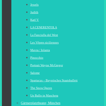
Jewels
Judith
Karl V.
LA CENERENTOLA
La Fanciulla del West
Les Vêpres siciliennes
Mavra / Iolanta
Pinocchio
Portrait Wayne McGregor
Salome
Spartacus – Bayerisches Staatsballett
The Snow Queen
Un Ballo in Maschera
Gärtnerplatztheater, München