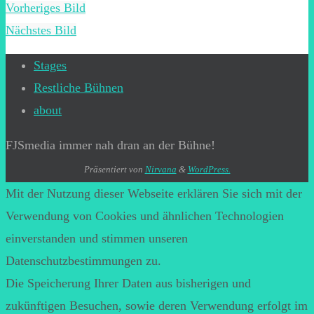
Vorheriges Bild
Nächstes Bild
Stages
Restliche Bühnen
about
FJSmedia immer nah dran an der Bühne!
Präsentiert von
Nirvana
&
WordPress.
Mit der Nutzung dieser Webseite erklären Sie sich mit der
Verwendung von Cookies und ähnlichen Technologien
einverstanden und stimmen unseren
Datenschutzbestimmungen zu.
Die Speicherung Ihrer Daten aus bisherigen und
zukünftigen Besuchen, sowie deren Verwendung erfolgt im