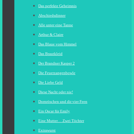
Das perfekte Geheimnis
Abschiedsdinner
Alle unter eine Tanne
Arthur & Claire
Das Blaue vom Himmel
Das Brautkleid
Der Brandner Kasper 2
Die Feuerzangenbowle
Die Liebe Geld
Diese Nacht oder nie!
Dornröschen und dir vier Feen
Ein Oscar für Emily
Eine Mutter… Zwei Töchter
Extrawurst