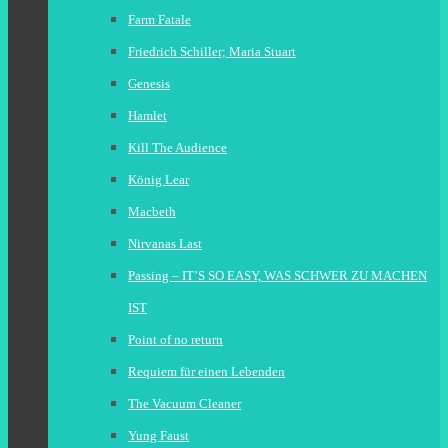
Farm Fatale
Friedrich Schiller; Maria Stuart
Genesis
Hamlet
Kill The Audience
König Lear
Macbeth
Nirvanas Last
Passing – IT’S SO EASY, WAS SCHWER ZU MACHEN
IST
Point of no return
Requiem für einen Lebenden
The Vacuum Cleaner
Yung Faust