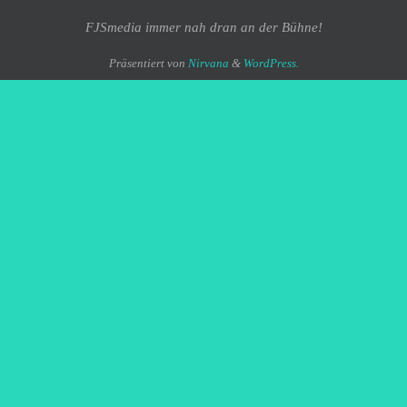
FJSmedia immer nah dran an der Bühne!
Präsentiert von
Nirvana
&
WordPress.