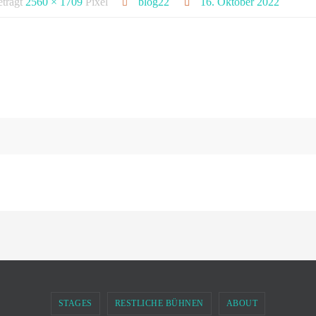
eträgt
2560 × 1709
Pixel
blog22
16. Oktober 2022
STAGES
RESTLICHE BÜHNEN
ABOUT