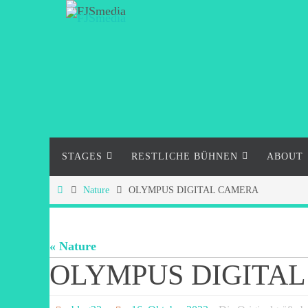
Zum
Inhalt
springen
Zum
STAGES
RESTLICHE BÜHNEN
ABOUT
Inhalt
springen
Start
Nature
OLYMPUS DIGITAL CAMERA
« Nature
OLYMPUS DIGITA