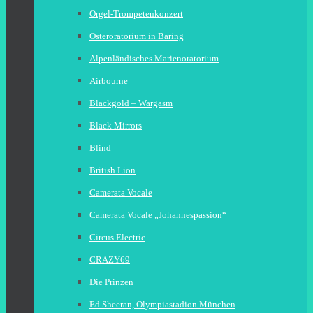
Orgel-Trompetenkonzert
Osteroratorium in Baring
Alpenländisches Marienoratorium
Airbourne
Blackgold – Wargasm
Black Mirrors
Blind
British Lion
Camerata Vocale
Camerata Vocale „Johannespassion“
Circus Electric
CRAZY69
Die Prinzen
Ed Sheeran, Olympiastadion München