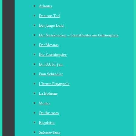
Atlantis
Dantons Tod
Der junge Lord
Der Nussknacker – Staatstheater am Gärtnerplatz
Der Messias
Die Faschingsfee
Dr. FAUST jun.
Frau Schindler
L’heure Espagnole
La Boheme
Momo
On the town
Rigoletto
Salome-Tanz