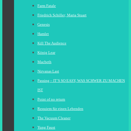
Farm Fatale
Friedrich Schiller; Maria Stuart
Genesis
Hamlet
Kill The Audience
König Lear
Macbeth
Nirvanas Last
Passing – IT’S SO EASY, WAS SCHWER ZU MACHEN
IST
Point of no return
Requiem für einen Lebenden
The Vacuum Cleaner
Yung Faust