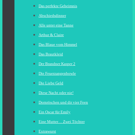
Das perfekte Geheimnis
Abschiedsdinner
Alle unter eine Tanne
Arthur & Claire
Das Blaue vom Himmel
Das Brautkleid
Der Brandner Kasper 2
Die Feuerzangenbowle
Die Liebe Geld
Diese Nacht oder nie!
Dornröschen und dir vier Feen
Ein Oscar für Emily
Eine Mutter… Zwei Töchter
Extrawurst