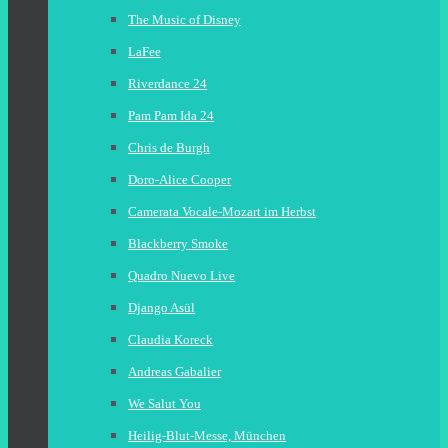
The Music of Disney
LaFee
Riverdance 24
Pam Pam Ida 24
Chris de Burgh
Doro-Alice Cooper
Camerata Vocale-Mozart im Herbst
Blackberry Smoke
Quadro Nuevo Live
Django Asül
Claudia Koreck
Andreas Gabalier
We Salut You
Heilig-Blut-Messe, München