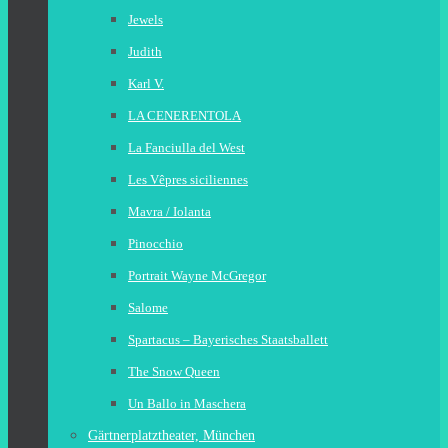
Jewels
Judith
Karl V.
LA CENERENTOLA
La Fanciulla del West
Les Vêpres siciliennes
Mavra / Iolanta
Pinocchio
Portrait Wayne McGregor
Salome
Spartacus – Bayerisches Staatsballett
The Snow Queen
Un Ballo in Maschera
Gärtnerplatztheater, München