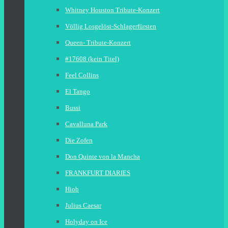
Whitney Houston Tribute-Konzert
Völlig Losgelöst-Schlagerfürsten
Queen- Tribute-Konzert
#17608 (kein Titel)
Feel Collins
El Tango
Bussi
Cavalluna Park
Die Zofen
Don Quinte von la Mancha
FRANKFURT DIARIES
Hiob
Julius Caesar
Holyday on Ice