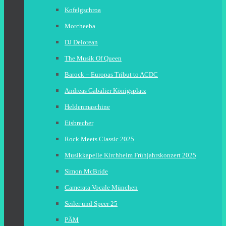
Kofelgschroa
Morcheeba
DJ Delorean
The Musik Of Queen
Barock – Europas Tribut to ACDC
Andreas Gabalier Königsplatz
Heldenmaschine
Eisbrecher
Rock Meets Classic 2025
Musikkapelle Kirchheim Frühjahrskonzert 2025
Simon McBride
Camerata Vocale München
Seiler und Speer 25
PÄM