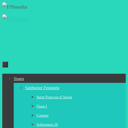
Zum
Inhalt
springen
Zum
Stages
Inhalt
Salzburger Festspiele
springen
Saint François d’Assise
Faust I
Carmen
Jedermann 26