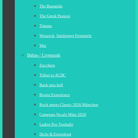
The Bassarids
The Greek Passion
Träume
Wozzeck, Salzburger Festspiele
Wut
Bühne / Livemusik
Zucchero
Tribut to ACDC
Back into hell
Bowie Experience
Rock meets Classic 2026 München
Camerata Vocale März 2026
Larkin Poe Tonhalle
Dicht & Ergreifend