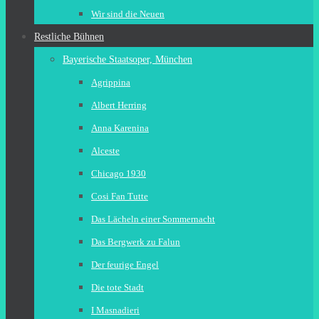
Wir sind die Neuen
Restliche Bühnen
Bayerische Staatsoper, München
Agrippina
Albert Herring
Anna Karenina
Alceste
Chicago 1930
Cosi Fan Tutte
Das Lächeln einer Sommernacht
Das Bergwerk zu Falun
Der feurige Engel
Die tote Stadt
I Masnadieri